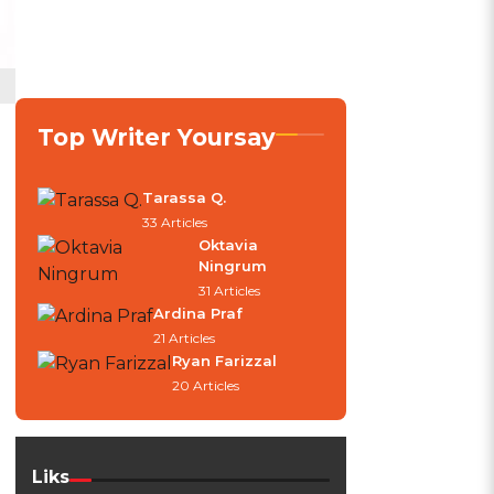
Top Writer Yoursay
Tarassa Q.
33 Articles
Oktavia
Ningrum
31 Articles
Ardina Praf
21 Articles
Ryan Farizzal
20 Articles
Liks