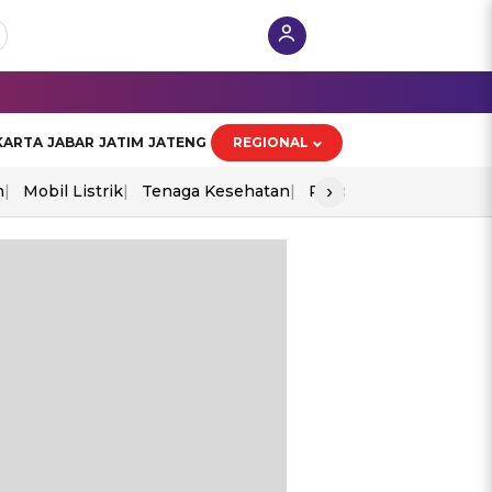
KARTA
JABAR
JATIM
JATENG
REGIONAL
›
n
Mobil Listrik
Tenaga Kesehatan
Piala Aff 2026
Ekono