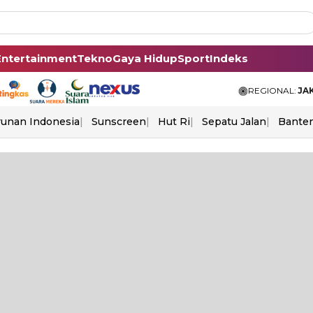
Entertainment
Tekno
Gaya Hidup
Sport
Indeks
REGIONAL:
JA
unan Indonesia
Sunscreen
Hut Ri
Sepatu Jalan
Bante