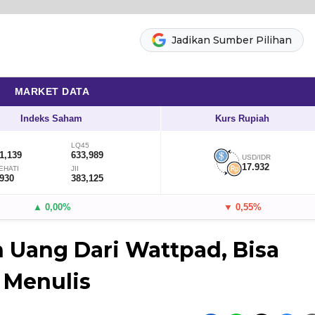
Jadikan Sumber Pilihan
MARKET DATA
Indeks Saham
Kurs Rupiah
LQ45
1,139
633,989
USD/IDR
17.932
EHATI
JII
,930
383,125
▲ 0,00%
▼ 0,55%
 Uang Dari Wattpad, Bisa
 Menulis