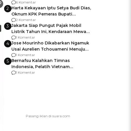
Gagalnya Negara Jamin Keamanan
6 Komentar
Harta Kekayaan Iptu Setya Budi Dias,
2
Oknum KPK Pemeras Bupati
Pemalang
2 Komentar
Jakarta Siap Pungut Pajak Mobil
3
Listrik Tahun Ini, Kendaraan Mewah
Kena hingga 75% PKB
1 Komentar
Jose Mourinho Dikabarkan Ngamuk
4
Usai Aurelien Tchouameni Menuju
Manchester United
1 Komentar
Bernafsu Kalahkan Timnas
5
Indonesia, Pelatih Vietnam
Berencana Pakai Jimat di Pakansari
1 Komentar