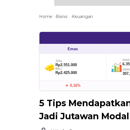
Home
Bisnis
Keuangan
Emas
IHSG
JUAL
6.35
Rp2.551.000
BELI
SRIK
Rp2.425.000
307
▼ 0,16%
5 Tips Mendapatkan
Jadi Jutawan Modal