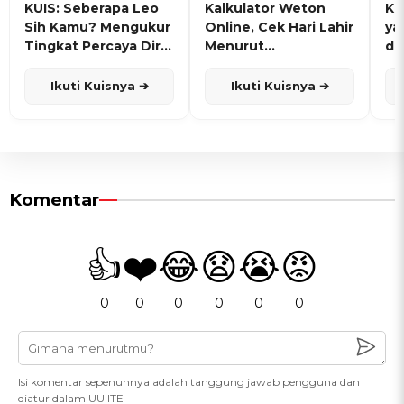
KUIS: Seberapa Leo
Kalkulator Weton
KU
Sih Kamu? Mengukur
Online, Cek Hari Lahir
ya
Tingkat Percaya Diri
Menurut
de
dan Karisma
Penanggalan Jawa
Ikuti Kuisnya ➔
Ikuti Kuisnya ➔
Komentar
👍
❤️
😂
😧
😭
😡
0
0
0
0
0
0
Isi komentar sepenuhnya adalah tanggung jawab pengguna dan
diatur dalam UU ITE