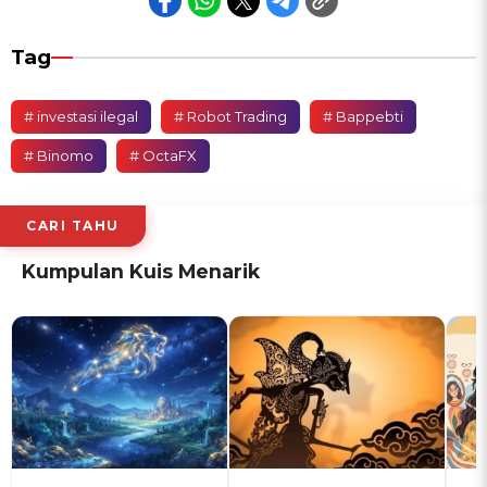
Tag
# investasi ilegal
# Robot Trading
# Bappebti
# Binomo
# OctaFX
CARI TAHU
Kumpulan Kuis Menarik