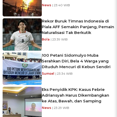
News
| 23:40 WIB
Rekor Buruk Timnas Indonesia di
Piala AFF Semakin Panjang, Pemain
Naturalisasi Tak Berkutik
Bola
| 23:39 WIB
100 Petani Sidomulyo Muba
Serahkan Diri, Bela 4 Warga yang
Dituduh Mencuri di Kebun Sendiri
Sumsel
| 23:34 WIB
Eks Penyidik KPK: Kasus Febrie
Adriansyah Harus Dikembangkan
ke Atas, Bawah, dan Samping
News
| 23:29 WIB