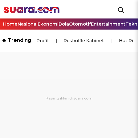
Home
Nasional
Ekonomi
Bola
Otomotif
Entertainment
Tekn
🔥 Trending
Profil
Reshuffle Kabinet
Hut Ri