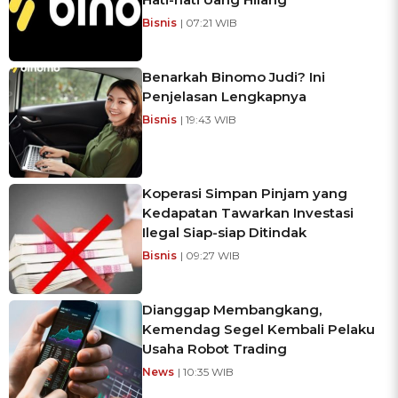
Bisnis
| 07:21 WIB
Benarkah Binomo Judi? Ini
Penjelasan Lengkapnya
Bisnis
| 19:43 WIB
Koperasi Simpan Pinjam yang
Kedapatan Tawarkan Investasi
Ilegal Siap-siap Ditindak
Bisnis
| 09:27 WIB
Dianggap Membangkang,
Kemendag Segel Kembali Pelaku
Usaha Robot Trading
News
| 10:35 WIB