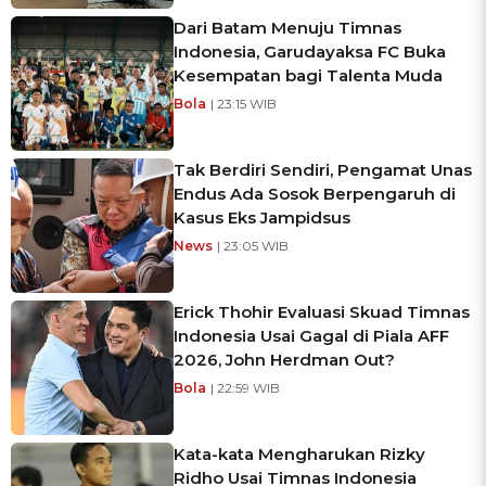
Dari Batam Menuju Timnas
Indonesia, Garudayaksa FC Buka
Kesempatan bagi Talenta Muda
Bola
| 23:15 WIB
Tak Berdiri Sendiri, Pengamat Unas
Endus Ada Sosok Berpengaruh di
Kasus Eks Jampidsus
News
| 23:05 WIB
Erick Thohir Evaluasi Skuad Timnas
Indonesia Usai Gagal di Piala AFF
2026, John Herdman Out?
Bola
| 22:59 WIB
Kata-kata Mengharukan Rizky
Ridho Usai Timnas Indonesia