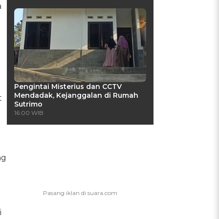
a
Pengintai Misterius dan CCTV
Mendadak, Kejanggalan di Rumah
t
Sutrimo
16:00 WIB
ng
i