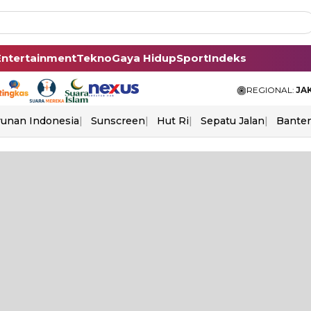
Entertainment
Tekno
Gaya Hidup
Sport
Indeks
REGIONAL:
JA
unan Indonesia
Sunscreen
Hut Ri
Sepatu Jalan
Bante