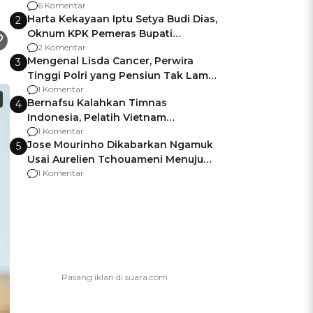
Gagalnya Negara Jamin Keamanan
6 Komentar
Harta Kekayaan Iptu Setya Budi Dias,
2
Oknum KPK Pemeras Bupati
Pemalang
2 Komentar
Mengenal Lisda Cancer, Perwira
3
Tinggi Polri yang Pensiun Tak Lama
Usai Jadi Brigjen
1 Komentar
Bernafsu Kalahkan Timnas
4
Indonesia, Pelatih Vietnam
Berencana Pakai Jimat di Pakansari
1 Komentar
Jose Mourinho Dikabarkan Ngamuk
5
Usai Aurelien Tchouameni Menuju
Manchester United
1 Komentar