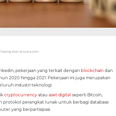
nkedin, pekerjaan yang terkait dengan
blockchain
dan
un 2020 hingga 2021. Pekerjaan ini juga merupakan
luruh industri teknologi.
ik
cryptocurrency
atau
aset digital
seperti Bitcoin,
ah protokol perangkat lunak untuk berbagi database
uter yang berpartisipasi.