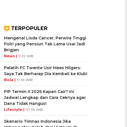
TERPOPULER
Mengenal Lisda Cancer, Perwira Tinggi
Polri yang Pensiun Tak Lama Usai Jadi
Brigjen
News |
11:22 WIB
Pelatih FC Twente Usir Mees Hilgers:
Saya Tak Berharap Dia Kembali ke Klub!
Bola |
17:39 WIB
PIP Termin II 2026 Kapan Cair? Ini
Jadwal Lengkap dan Cara Ceknya agar
Dana Tidak Hangus!
Lifestyle |
07:36 WIB
Skenario Timnas Indonesia Jika