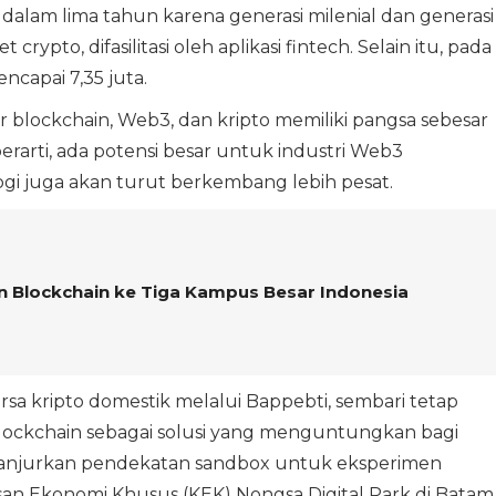
dalam lima tahun karena generasi milenial dan generasi
to, difasilitasi oleh aplikasi fintech. Selain itu, pada
ncapai 7,35 juta.
blockchain, Web3, dan kripto memiliki pangsa sebesar
berarti, ada potensi besar untuk industri Web3
gi juga akan turut berkembang lebih pesat.
n Blockchain ke Tiga Kampus Besar Indonesia
a kripto domestik melalui Bappebti, sembari tetap
ckchain sebagai solusi yang menguntungkan bagi
ganjurkan pendekatan sandbox untuk eksperimen
an Ekonomi Khusus (KEK) Nongsa Digital Park di Batam