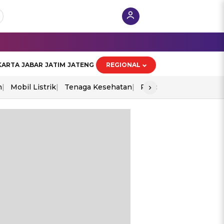
KARTA
JABAR
JATIM
JATENG
REGIONAL
›
n
Mobil Listrik
Tenaga Kesehatan
Piala Aff 2026
Ekono