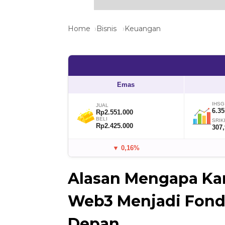
Home
Bisnis
Keuangan
Emas
IHSG
JUAL
6.35
Rp2.551.000
BELI
SRIK
Rp2.425.000
307
▼ 0,16%
Alasan Mengapa Kar
Web3 Menjadi Fonda
Depan