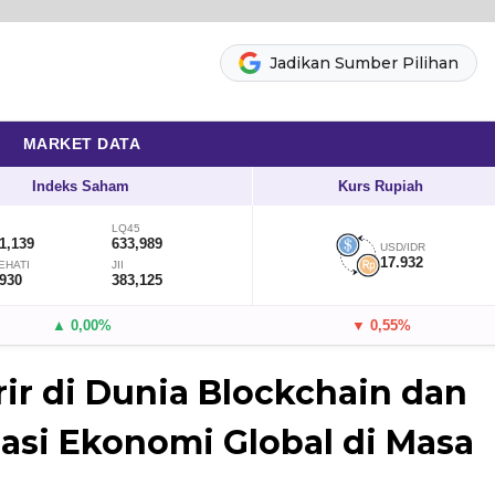
Jadikan Sumber Pilihan
MARKET DATA
Indeks Saham
Kurs Rupiah
LQ45
1,139
633,989
USD/IDR
17.932
EHATI
JII
,930
383,125
▲ 0,00%
▼ 0,55%
ir di Dunia Blockchain dan
si Ekonomi Global di Masa