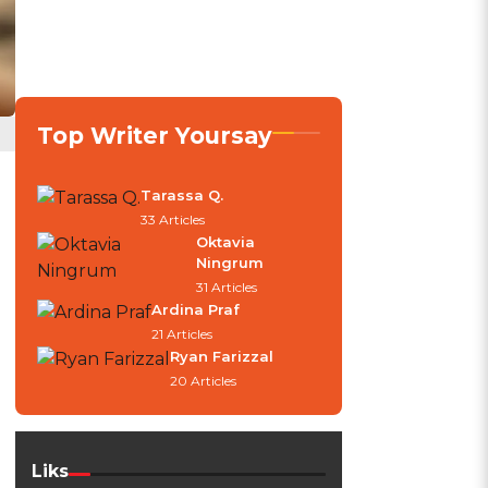
Top Writer Yoursay
Tarassa Q.
33 Articles
Oktavia
Ningrum
31 Articles
Ardina Praf
21 Articles
Ryan Farizzal
20 Articles
Liks