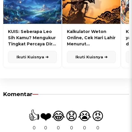
KUIS: Seberapa Leo
Kalkulator Weton
KU
Sih Kamu? Mengukur
Online, Cek Hari Lahir
ya
Tingkat Percaya Diri
Menurut
de
dan Karisma
Penanggalan Jawa
Ikuti Kuisnya ➔
Ikuti Kuisnya ➔
Komentar
👍
❤️
😂
😧
😭
😡
0
0
0
0
0
0