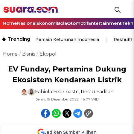
Home
Nasional
Ekonomi
Bola
Otomotif
Entertainment
Tekn
🔥 Trending
Pemain Keturunan Indonesia
Reshuffl
Home
Bisnis
Ekopol
EV Funday, Pertamina Dukung
Ekosistem Kendaraan Listrik
Fabiola Febrinastri
,
Restu Fadilah
Senin, 19 Desember 2022 | 16:07 WIB
Jadikan Sumber Pilihan