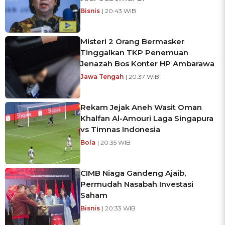
Bisnis
| 20:43 WIB
Misteri 2 Orang Bermasker
Tinggalkan TKP Penemuan
Jenazah Bos Konter HP Ambarawa
Jawa Tengah
| 20:37 WIB
Rekam Jejak Aneh Wasit Oman
Khalfan Al-Amouri Laga Singapura
vs Timnas Indonesia
Bola
| 20:35 WIB
CIMB Niaga Gandeng Ajaib,
Permudah Nasabah Investasi
Saham
Bisnis
| 20:33 WIB