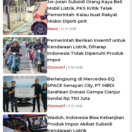
Jor-joran Subsidi Orang Kaya Beli
Mobil Listrik, PKS Kritik Telak
Pemerintah: Kalau buat Rakyat
Miskin Dipirit-pirit
News
| 12:31 WIB
Pemerintah Berikan Insentif untuk
Kendaraan Listrik, Diharap
Indonesia Tidak Dipenuhi Produk
Impor
Otomotif
| 11:55 WIB
Berlangsung di Mercedes-EQ
SPACE Senayan City, PT MBDI
Serahkan Donasi Gempa Cianjur
Senilai Rp 750 Juta
Otomotif
| 11:13 WIB
Waduh, Indonesia Bisa Kebanjiran
Produk Impor Akibat Subsidi
Kendaraan Listrik