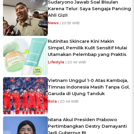
Sudaryono Jawab Soal Bisulan
Karena Telur: Saya Sengaja Pancing
Ahli Gizi!
News
| 20:59 WIB
Rutinitas Skincare Kini Makin
Simpel, Pemilik Kulit Sensitif Mulai
Utamakan Pelembap yang Praktis
Lifestyle
| 20:49 WIB
Vietnam Unggul 1-0 Atas Kamboja,
Timnas Indonesia Masih Tanpa Gol,
Garuda di Ujung Tanduk
Bola
| 20:46 WIB
Istana Akui Presiden Prabowo
Pertimbangkan Destry Damayanti
Jadi Gubernur BI