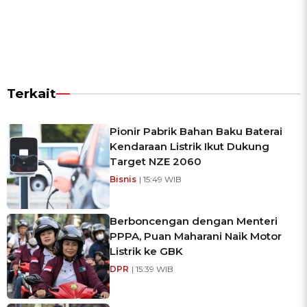
Terkait
Pionir Pabrik Bahan Baku Baterai
Kendaraan Listrik Ikut Dukung
Target NZE 2060
Bisnis
| 15:49 WIB
Berboncengan dengan Menteri
PPPA, Puan Maharani Naik Motor
Listrik ke GBK
DPR
| 15:39 WIB