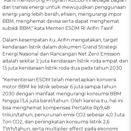
"Kami mendorong Program KBLBB ini sebagai bagian
dari transisi energi untuk mewujudkan penggunaan
energi yang lebih bersih, efisien, mengurangi impor
BBM, menghemat devisa serta dapat menghemat
subsidi BBM," kata Menteri ESDM RI Arifin Tasrif.
Dalam kesempatan itu, Arifin mengatakan, target
kendaraan listrik dalam dokumen Grand Strategi
Energi Nasional dan Rancangan Net Zero Emission
adalah sekitar 2 juta kendaraan listrik roda empat dan
13 juta kendaraan listrik roda dua pada tahun 2030.
"Kementerian ESDM telah menetapkan konversi
motor BBM ke listrik sebesar 6 juta sampai tahun
2030 dengan manfaat mengurangi konsumsi BBM
hingga 13,4 juta barel/tahun. Oleh karena itu, hal ini
bisa menghemat kompensasi Pertalite Rp9,48
triliun/tahun, penurunan emisi CO2 sebesar 4,0 Juta
Ton CO2, dan peningkatan konsumsi listrik 2,6
TWh/tahun, serta multiplier effect pada ekonomi