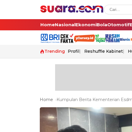
Home
Nasional
Ekonomi
Bola
Otomotif
Trending
Profil
Reshuffle Kabinet
H
Home
Kumpulan Berita Kementerian Esdm 