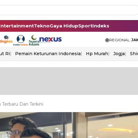
Entertainment
Tekno
Gaya Hidup
Sport
Indeks
REGIONAL:
JA
ut Ri
Pemain Keturunan Indonesia
Hp Murah
Jogja
Shi
Terbaru Dan Terkini