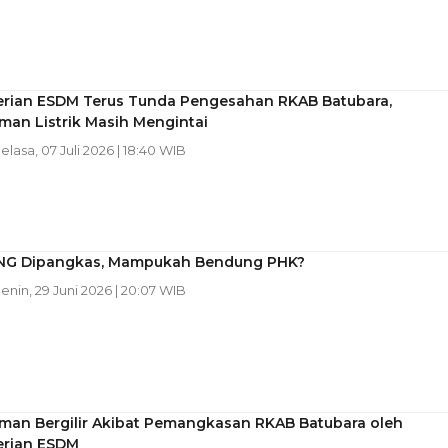
rian ESDM Terus Tunda Pengesahan RKAB Batubara,
an Listrik Masih Mengintai
Selasa, 07 Juli 2026 | 18:40 WIB
NG Dipangkas, Mampukah Bendung PHK?
Senin, 29 Juni 2026 | 20:07 WIB
an Bergilir Akibat Pemangkasan RKAB Batubara oleh
rian ESDM