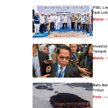
PSEL Le
Jadi Lis
Bisnis
| 
Investor
Tempat
Bisnis
| 
Batu Bar
Triliun
Foto
| R