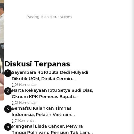
Diskusi Terpanas
Sayembara Rp10 Juta Dedi Mulyadi
1
Dikritik UGM, Dinilai Cermin
Gagalnya Negara Jamin Keamanan
6 Komentar
Harta Kekayaan Iptu Setya Budi Dias,
2
Oknum KPK Pemeras Bupati
Pemalang
2 Komentar
Bernafsu Kalahkan Timnas
3
Indonesia, Pelatih Vietnam
Berencana Pakai Jimat di Pakansari
1 Komentar
Mengenal Lisda Cancer, Perwira
4
Tinggi Polri yang Pensiun Tak Lama