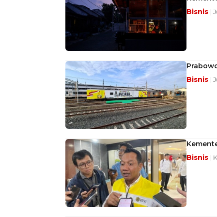
Bisnis
| 
Prabowo
Bisnis
| 
Kemente
Bisnis
| 