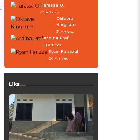
Tarassa Q.
h
33 Articles
Oktavia
Ningrum
31 Articles
Ardina Praf
21 Articles
Ryan Farizzal
20 Articles
Liks