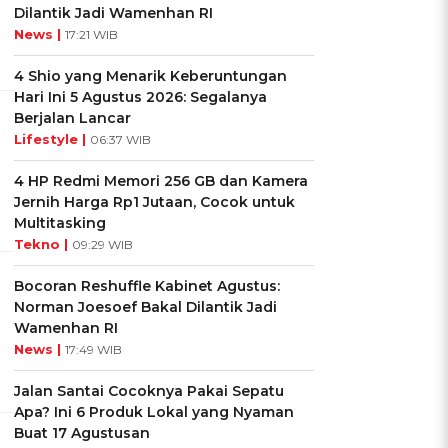
Dilantik Jadi Wamenhan RI
News |
17:21 WIB
4 Shio yang Menarik Keberuntungan
Hari Ini 5 Agustus 2026: Segalanya
Berjalan Lancar
Lifestyle |
06:37 WIB
4 HP Redmi Memori 256 GB dan Kamera
Jernih Harga Rp1 Jutaan, Cocok untuk
Multitasking
Tekno |
09:29 WIB
Bocoran Reshuffle Kabinet Agustus:
Norman Joesoef Bakal Dilantik Jadi
Wamenhan RI
News |
17:49 WIB
Jalan Santai Cocoknya Pakai Sepatu
Apa? Ini 6 Produk Lokal yang Nyaman
Buat 17 Agustusan