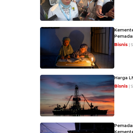
Kemente
Pemadam
Bisnis
| 
Harga L
Bisnis
| 
Pemadam
Kemente