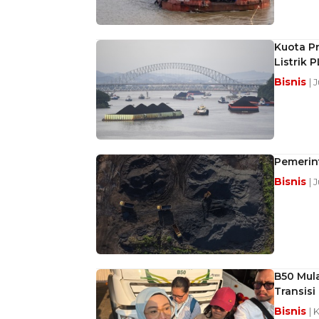
Kuota P
Listrik 
Bisnis
| 
Pemerin
Bisnis
| 
B50 Mul
Transisi
Bisnis
| 