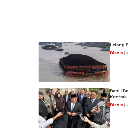
Lelang B
Bisnis
| 
Bahlil B
Kontrak
Bisnis
| 