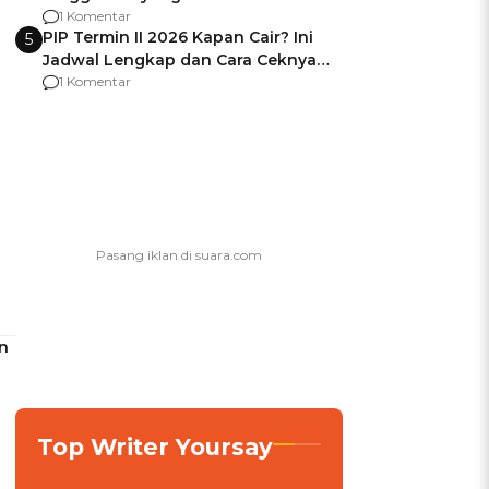
Usai Jadi Brigjen
1 Komentar
PIP Termin II 2026 Kapan Cair? Ini
5
Jadwal Lengkap dan Cara Ceknya
agar Dana Tidak Hangus!
1 Komentar
n
Top Writer Yoursay