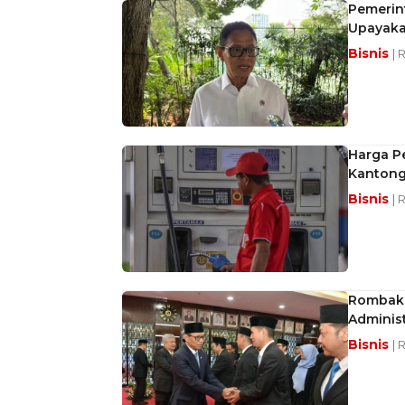
Pemerint
Upayaka
Bisnis
| 
Harga Pe
Kantong
Bisnis
| 
Rombak 
Adminis
Bisnis
| 