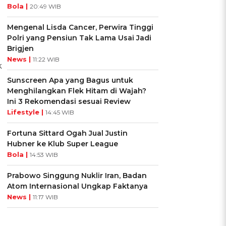
Bola |
20:49 WIB
Mengenal Lisda Cancer, Perwira Tinggi
Polri yang Pensiun Tak Lama Usai Jadi
Brigjen
News |
11:22 WIB
k
Sunscreen Apa yang Bagus untuk
Menghilangkan Flek Hitam di Wajah?
Ini 3 Rekomendasi sesuai Review
Lifestyle |
14:45 WIB
Fortuna Sittard Ogah Jual Justin
Hubner ke Klub Super League
Bola |
14:53 WIB
Prabowo Singgung Nuklir Iran, Badan
Atom Internasional Ungkap Faktanya
News |
11:17 WIB