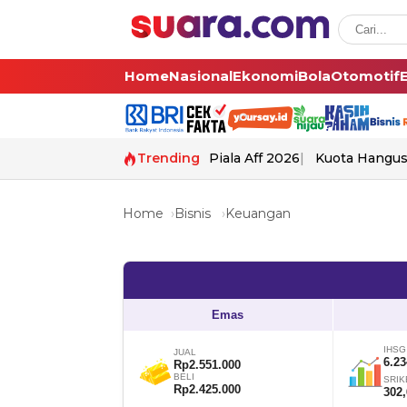
Home
Nasional
Ekonomi
Bola
Otomotif
Trending
Piala Aff 2026
Kuota Hangu
Home
Bisnis
Keuangan
Emas
IHSG
JUAL
6.23
Rp2.551.000
BELI
SRIK
Rp2.425.000
302