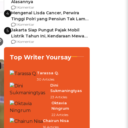
Alasannya
1 Komentar
Mengenal Lisda Cancer, Perwira
4
Tinggi Polri yang Pensiun Tak Lama
Usai Jadi Brigjen
1 Komentar
Jakarta Siap Pungut Pajak Mobil
5
Listrik Tahun Ini, Kendaraan Mewah
Kena hingga 75% PKB
1 Komentar
Top Writer Yoursay
Tarassa Q.
30 Articles
Dini
Sukmaningtyas
23 Articles
Oktavia
Ningrum
22 Articles
Chairun Nisa
16 Articles