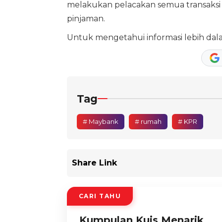
melakukan pelacakan semua transaksi m
pinjaman.
Untuk mengetahui informasi lebih dal
Tag
# Maybank
# rumah
# KPR
Share Link
CARI TAHU
Kumpulan Kuis Menarik