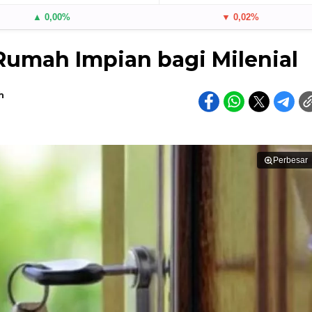
▲ 0,00%
▼ 0,02%
umah Impian bagi Milenial
h
Perbesar