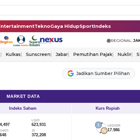
Entertainment
Tekno
Gaya Hidup
Sport
Indeks
REGIONAL:
JA
s
Kulkas
Sunscreen
Jabar
Pemutihan Pajak
Nuklir
S
Jadikan Sumber Pilihan
MARKET DATA
Indeks Saham
Kurs Rupiah
LQ45
4,497
623,931
USD/IDR
17.986
EHATI
JII
,648
372,208