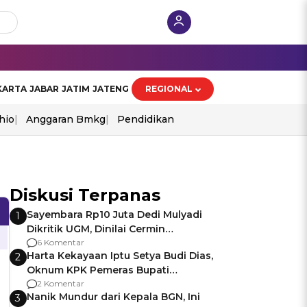
KARTA
JABAR
JATIM
JATENG
REGIONAL
hio
Anggaran Bmkg
Pendidikan
Diskusi Terpanas
Sayembara Rp10 Juta Dedi Mulyadi
1
Dikritik UGM, Dinilai Cermin
Gagalnya Negara Jamin Keamanan
6 Komentar
Harta Kekayaan Iptu Setya Budi Dias,
2
Oknum KPK Pemeras Bupati
Pemalang
2 Komentar
Nanik Mundur dari Kepala BGN, Ini
3