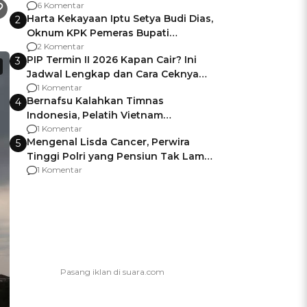
Gagalnya Negara Jamin Keamanan
6 Komentar
Harta Kekayaan Iptu Setya Budi Dias,
2
Oknum KPK Pemeras Bupati
Pemalang
2 Komentar
PIP Termin II 2026 Kapan Cair? Ini
3
Jadwal Lengkap dan Cara Ceknya
agar Dana Tidak Hangus!
1 Komentar
Bernafsu Kalahkan Timnas
4
Indonesia, Pelatih Vietnam
Berencana Pakai Jimat di Pakansari
1 Komentar
Mengenal Lisda Cancer, Perwira
5
Tinggi Polri yang Pensiun Tak Lama
Usai Jadi Brigjen
1 Komentar