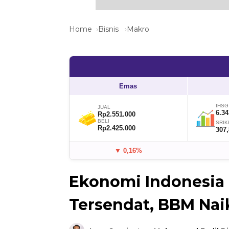
Home
Bisnis
Makro
Emas
IHSG
JUAL
6.34
Rp2.551.000
BELI
SRIK
Rp2.425.000
307
▼ 0,16%
Ekonomi Indonesia T
Tersendat, BBM Nai