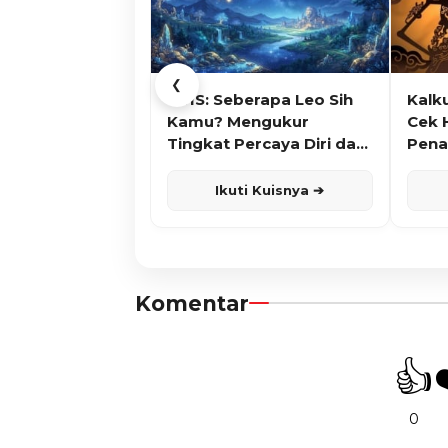
❮
KUIS: Seberapa Leo Sih
Kalk
Kamu? Mengukur
Cek 
Tingkat Percaya Diri dan
Pena
Karisma
Ikuti Kuisnya ➔
Komentar
👍
0