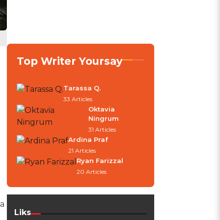
Top Writer Yoursay
Tarassa Q.
33 Articles
Oktavia
Ningrum
31 Articles
Ardina Praf
21 Articles
Ryan Farizzal
20 Articles
a
Liks