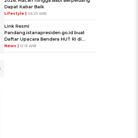
2026: Macan hingga Babi Berpeluang
Dapat Kabar Baik
Lifestyle |
06:23 WIB
Link Resmi
Pandang.istanapresiden.go.id buat
Daftar Upacara Bendera HUT RI di
Istana Negara
News |
12:13 WIB