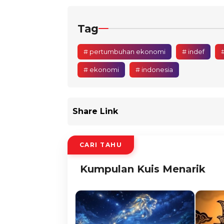
Tag
# pertumbuhan ekonomi
# indef
#
# ekonomi
# indonesia
Share Link
CARI TAHU
Kumpulan Kuis Menarik