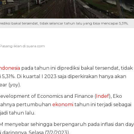
iksi bakal tersendat, tidak selancar tahun lalu yang bisa mencapai 5,31%.
ndonesia
pada tahun ini diprediksi bakal tersendat, tidak
5,31%. Di kuartal I 2023 saja diperkirakan hanya akan
ar (yoy).
 Development of Economics and Finance (
Indef
), Eko
emahnya pertumbuhan
ekonomi
tahun ini terjadi sebagai
adi tahun lalu.
M menyebar sehingga berpengaruh pada inflasi dan day
 daringnya, Selasa (7/2/2023).