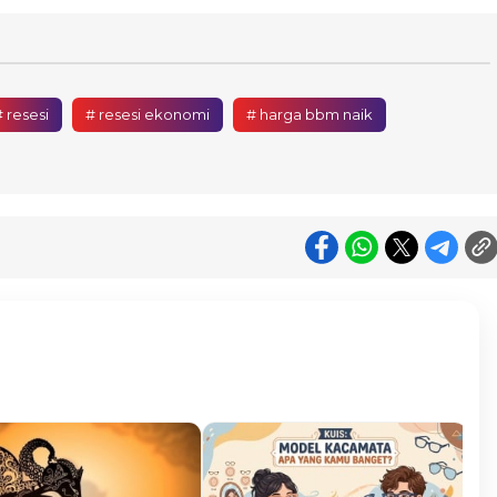
 resesi
# resesi ekonomi
# harga bbm naik