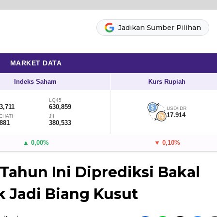
Jadikan Sumber Pilihan
MARKET DATA
Indeks Saham
Kurs Rupiah
LQ45
3,711
630,859
USD/IDR
17.914
EHATI
JII
,881
380,533
▲ 0,00%
▼ 0,10%
ahun Ini Diprediksi Bakal
k Jadi Biang Kusut