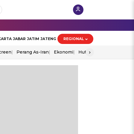
KARTA
JABAR
JATIM
JATENG
REGIONAL
›
creen
Perang As-Iran
Ekonomi
Hut Ri