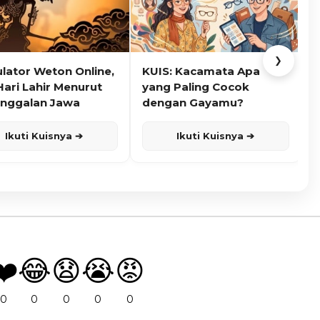
❯
ulator Weton Online,
KUIS: Kacamata Apa
K
Hari Lahir Menurut
yang Paling Cocok
nggalan Jawa
dengan Gayamu?
Ikuti Kuisnya ➔
Ikuti Kuisnya ➔
❤️
😂
😧
😭
😡
0
0
0
0
0