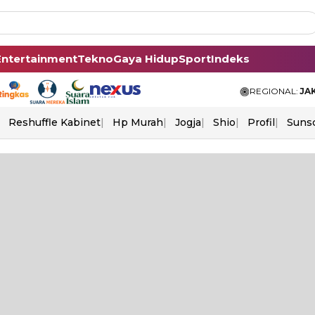
Entertainment
Tekno
Gaya Hidup
Sport
Indeks
REGIONAL:
JA
Reshuffle Kabinet
Hp Murah
Jogja
Shio
Profil
Suns