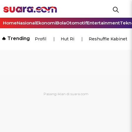
Home
Nasional
Ekonomi
Bola
Otomotif
Entertainment
Tekn
🔥 Trending
Profil
Hut Ri
Reshuffle Kabinet