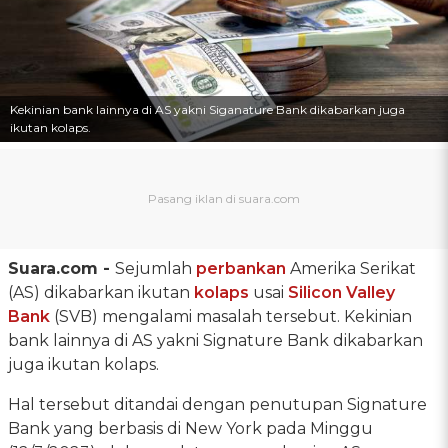
Kekinian bank lainnya di AS yakni Siganature Bank dikabarkan juga
ikutan kolaps.
Suara.com -
Sejumlah
perbankan
Amerika Serikat
(AS) dikabarkan ikutan
kolaps
usai
Silicon Valley
Bank
(SVB) mengalami masalah tersebut. Kekinian
bank lainnya di AS yakni Signature Bank dikabarkan
juga ikutan kolaps.
Hal tersebut ditandai dengan penutupan Signature
Bank yang berbasis di New York pada Minggu