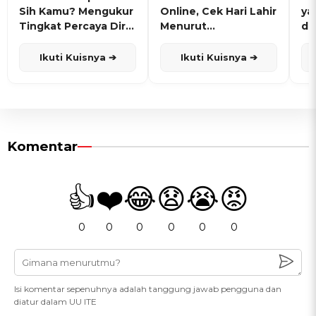
Sih Kamu? Mengukur
Online, Cek Hari Lahir
ya
Tingkat Percaya Diri
Menurut
de
dan Karisma
Penanggalan Jawa
Ikuti Kuisnya ➔
Ikuti Kuisnya ➔
Komentar
👍
❤️
😂
😧
😭
😡
0
0
0
0
0
0
Isi komentar sepenuhnya adalah tanggung jawab pengguna dan
diatur dalam UU ITE