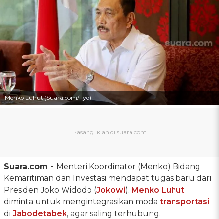
Menko Luhut (Suara.com/Tyo)
Suara.com -
Menteri Koordinator (Menko) Bidang
Kemaritiman dan Investasi mendapat tugas baru dari
Presiden Joko Widodo (
Jokowi
).
Menko Luhut
diminta untuk mengintegrasikan moda
transportasi
di
Jabodetabek
, agar saling terhubung.