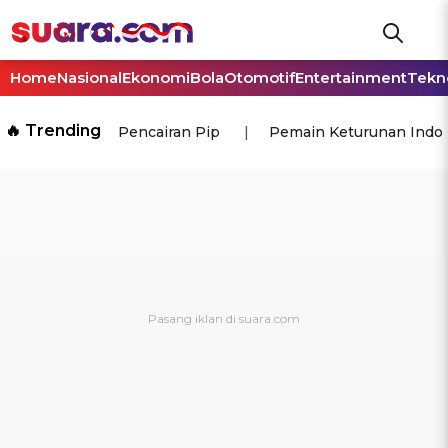
Home
Nasional
Ekonomi
Bola
Otomotif
Entertainment
Tekn
🔥 Trending
Pencairan Pip
Pemain Keturunan Indo