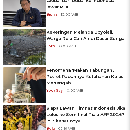
Global dari Dubai ke Indonesia
lewat PFII
Bisnis
| 10:00 WIB
Kekeringan Melanda Boyolali,
Warga Rela Cari Air di Dasar Sungai
Foto
| 10:00 WIB
Fenomena 'Makan Tabungan',
Potret Rapuhnya Ketahanan Kelas
Menengah
Your Say
| 10:00 WIB
Siapa Lawan Timnas Indonesia Jika
Lolos ke Semifinal Piala AFF 2026?
Ini Skenarionya
Bola
| 09:59 WIB