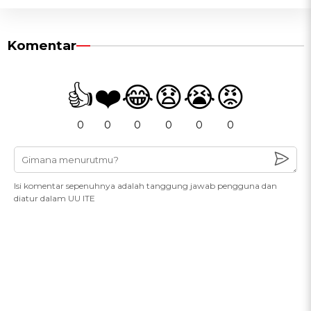
Komentar
👍
❤️
😂
😧
😭
😡
0
0
0
0
0
0
Isi komentar sepenuhnya adalah tanggung jawab pengguna dan
diatur dalam UU ITE