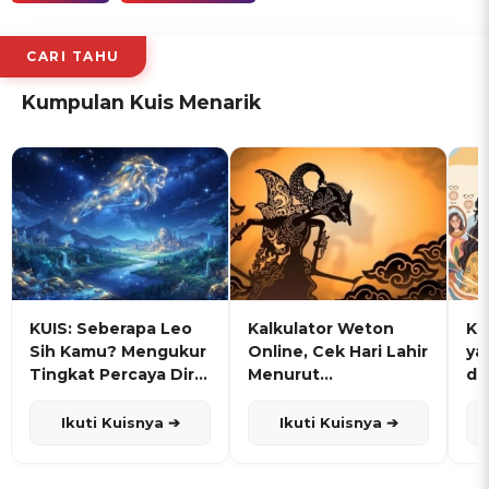
CARI TAHU
Kumpulan Kuis Menarik
KUIS: Seberapa Leo
Kalkulator Weton
KU
Sih Kamu? Mengukur
Online, Cek Hari Lahir
ya
Tingkat Percaya Diri
Menurut
de
dan Karisma
Penanggalan Jawa
Ikuti Kuisnya ➔
Ikuti Kuisnya ➔