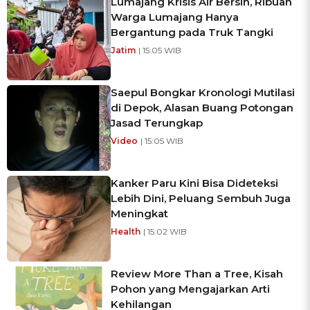
Lumajang Krisis Air Bersih, Ribuan
Warga Lumajang Hanya
Bergantung pada Truk Tangki
Jatim
| 15:05 WIB
Saepul Bongkar Kronologi Mutilasi
di Depok, Alasan Buang Potongan
Jasad Terungkap
Video
| 15:05 WIB
Kanker Paru Kini Bisa Dideteksi
Lebih Dini, Peluang Sembuh Juga
Meningkat
Health
| 15:02 WIB
Review More Than a Tree, Kisah
Pohon yang Mengajarkan Arti
Kehilangan