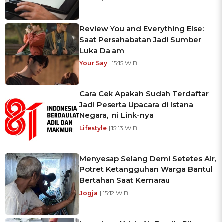
Review You and Everything Else:
Saat Persahabatan Jadi Sumber
Luka Dalam
Your Say
| 15:15 WIB
Cara Cek Apakah Sudah Terdaftar
Jadi Peserta Upacara di Istana
Negara, Ini Link-nya
Lifestyle
| 15:13 WIB
Menyesap Selang Demi Setetes Air,
Potret Ketangguhan Warga Bantul
Bertahan Saat Kemarau
Jogja
| 15:12 WIB