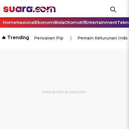
Home
Nasional
Ekonomi
Bola
Otomotif
Entertainment
Tekn
🔥 Trending
Pencairan Pip
Pemain Keturunan Indo