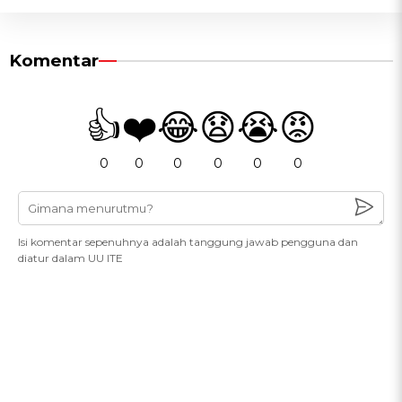
Komentar
👍
❤️
😂
😧
😭
😡
0
0
0
0
0
0
Isi komentar sepenuhnya adalah tanggung jawab pengguna dan
diatur dalam UU ITE