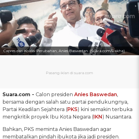
Capres dari Koalisi Perubahan, Anies Baswedan. (Suara.com/Rakha)
Suara.com -
Calon presiden
Anies Baswedan
,
bersama dengan salah satu partai pendukungnya,
Partai Keadilan Sejahtera (
PKS
) kini semakin terbuka
mengkritik proyek Ibu Kota Negara (
IKN
) Nusantara.
Bahkan, PKS meminta Anies Baswedan agar
membatalkan pindah ibukota jika jadi presiden.