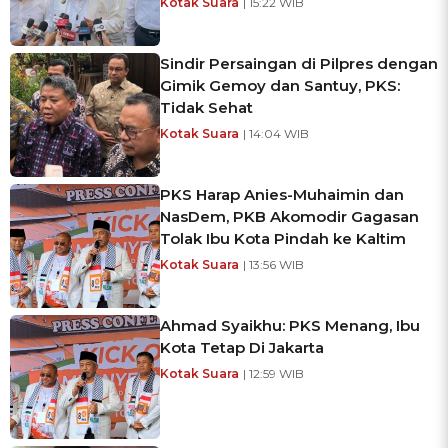
Kotak Suara
| 15:22 WIB
Sindir Persaingan di Pilpres dengan
Gimik Gemoy dan Santuy, PKS:
Tidak Sehat
Kotak Suara
| 14:04 WIB
PKS Harap Anies-Muhaimin dan
NasDem, PKB Akomodir Gagasan
Tolak Ibu Kota Pindah ke Kaltim
Kotak Suara
| 13:56 WIB
Ahmad Syaikhu: PKS Menang, Ibu
Kota Tetap Di Jakarta
Kotak Suara
| 12:59 WIB