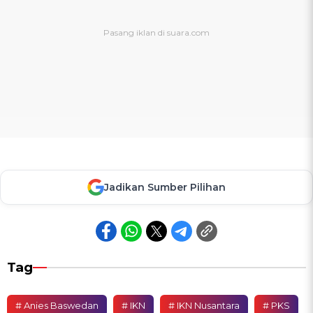
Jadikan Sumber Pilihan
Tag
# Anies Baswedan
# IKN
# IKN Nusantara
# PKS