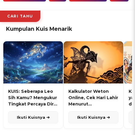
CARI TAHU
Kumpulan Kuis Menarik
KUIS: Seberapa Leo
Kalkulator Weton
KU
Sih Kamu? Mengukur
Online, Cek Hari Lahir
ya
Tingkat Percaya Diri
Menurut
de
dan Karisma
Penanggalan Jawa
Ikuti Kuisnya ➔
Ikuti Kuisnya ➔