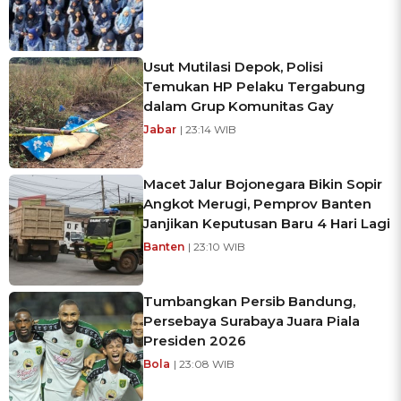
Usut Mutilasi Depok, Polisi
Temukan HP Pelaku Tergabung
dalam Grup Komunitas Gay
Jabar
| 23:14 WIB
Macet Jalur Bojonegara Bikin Sopir
Angkot Merugi, Pemprov Banten
Janjikan Keputusan Baru 4 Hari Lagi
Banten
| 23:10 WIB
Tumbangkan Persib Bandung,
Persebaya Surabaya Juara Piala
Presiden 2026
Bola
| 23:08 WIB