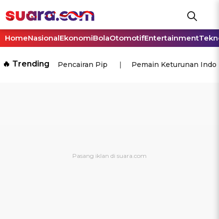
Home
Nasional
Ekonomi
Bola
Otomotif
Entertainment
Tekn
🔥 Trending
Pencairan Pip
Pemain Keturunan Indo