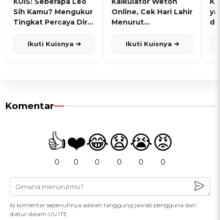
KUIS: Seberapa Leo
Kalkulator Weton
KU
Sih Kamu? Mengukur
Online, Cek Hari Lahir
ya
Tingkat Percaya Diri
Menurut
de
dan Karisma
Penanggalan Jawa
Ikuti Kuisnya ➔
Ikuti Kuisnya ➔
Komentar
👍
❤️
😂
😧
😭
😡
0
0
0
0
0
0
Isi komentar sepenuhnya adalah tanggung jawab pengguna dan
diatur dalam UU ITE