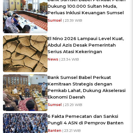
Dukung 100.000 Sultan Muda,
Perluas Inklusi Keuangan Sumsel
Sumsel
| 23:39 WIB
El Nino 2026 Lampaui Level Kuat,
Abdul Azis Desak Pemerintah
Serius Atasi Kekeringan
News
| 23:34 WIB
Bank Sumsel Babel Perkuat
Kemitraan Strategis dengan
Pemkab Lahat, Dukung Akselerasi
Ekonomi Daerah
Sumsel
| 23:29 WIB
6 Fakta Pemecatan dan Sanksi
Pungli 4 ASN di Pemprov Banten
Banten
| 23:21 WIB