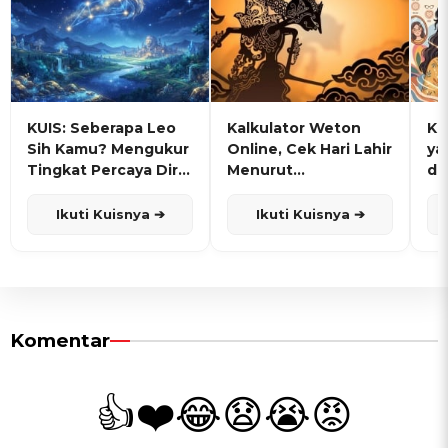
KUIS: Seberapa Leo
Kalkulator Weton
KU
Sih Kamu? Mengukur
Online, Cek Hari Lahir
ya
Tingkat Percaya Diri
Menurut
de
dan Karisma
Penanggalan Jawa
Ikuti Kuisnya ➔
Ikuti Kuisnya ➔
Komentar
👍
❤️
😂
😧
😭
😡