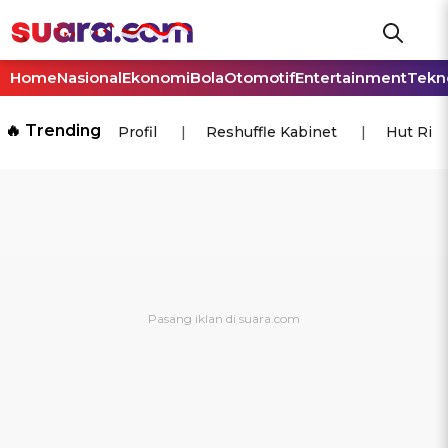
Home
Nasional
Ekonomi
Bola
Otomotif
Entertainment
Tekn
🔥 Trending
Profil
Reshuffle Kabinet
Hut Ri