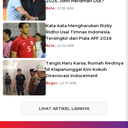
2026, John Herdman Out?
Bola
| 22:59 WIB
Kata-kata Mengharukan Rizky
Ridho Usai Timnas Indonesia
Tersingkir dari Piala AFF 2026
Bola
| 22:36 WIB
Tangis Haru Karsa, Rumah Reotnya
di Klapanunggal Kini Kokoh
Direnovasi Indocement
Bogor
| 22:17 WIB
LIHAT ARTIKEL LAINNYA