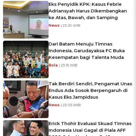
Eks Penyidik KPK: Kasus Febrie
Adriansyah Harus Dikembangkan
ke Atas, Bawah, dan Samping
News
| 23:29 WIB
Dari Batam Menuju Timnas
Indonesia, Garudayaksa FC Buka
Kesempatan bagi Talenta Muda
Bola
| 23:15 WIB
Tak Berdiri Sendiri, Pengamat Unas
Endus Ada Sosok Berpengaruh di
Kasus Eks Jampidsus
News
| 23:05 WIB
Erick Thohir Evaluasi Skuad Timnas
Indonesia Usai Gagal di Piala AFF