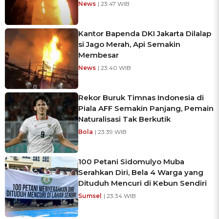
News
| 23:47 WIB
Kantor Bapenda DKI Jakarta Dilalap
si Jago Merah, Api Semakin
Membesar
News
| 23:40 WIB
Rekor Buruk Timnas Indonesia di
Piala AFF Semakin Panjang, Pemain
Naturalisasi Tak Berkutik
Bola
| 23:39 WIB
100 Petani Sidomulyo Muba
Serahkan Diri, Bela 4 Warga yang
Dituduh Mencuri di Kebun Sendiri
Sumsel
| 23:34 WIB