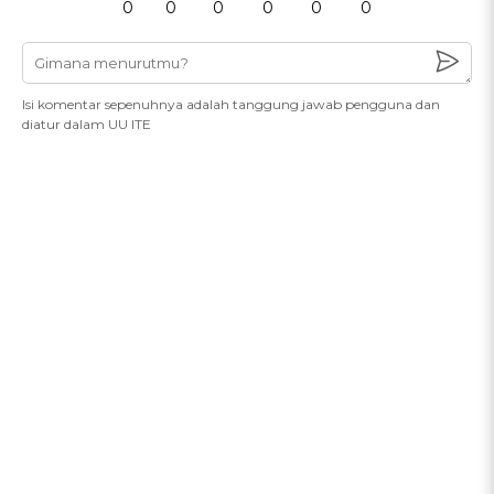
0
0
0
0
0
0
Isi komentar sepenuhnya adalah tanggung jawab pengguna dan
diatur dalam UU ITE