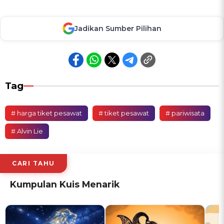
Jadikan Sumber Pilihan
Tag
# harga tiket pesawat
# tiket pesawat
# pariwisata
# Alvin Lie
CARI TAHU
Kumpulan Kuis Menarik