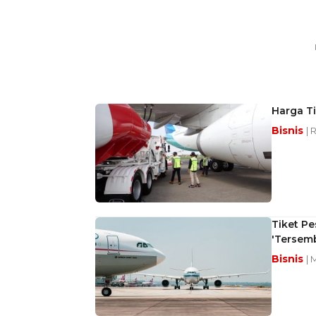
Harga T
Bisnis
| 
Tiket P
'Tersem
Bisnis
| 