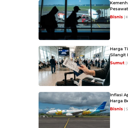
Kemenhu
Pesawat
Bisnis
| 
Harga Ti
Silangit
Sumut
|
Inflasi 
Harga B
Bisnis
| 