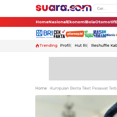
Home
Nasional
Ekonomi
Bola
Otomotif
Trending
Profil
Hut Ri
Reshuffle Ka
Home
Kumpulan Berita Tiket Pesawat Terba