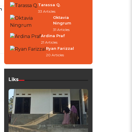
Tarassa Q.
n
33 Articles
Oktavia
Ningrum
31 Articles
Ardina Praf
21 Articles
Ryan Farizzal
20 Articles
Liks
b