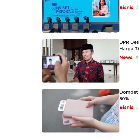
Bisnis
| 
DPR Des
Harga Ti
News
| 
Dompet 
50%
Bisnis
| 