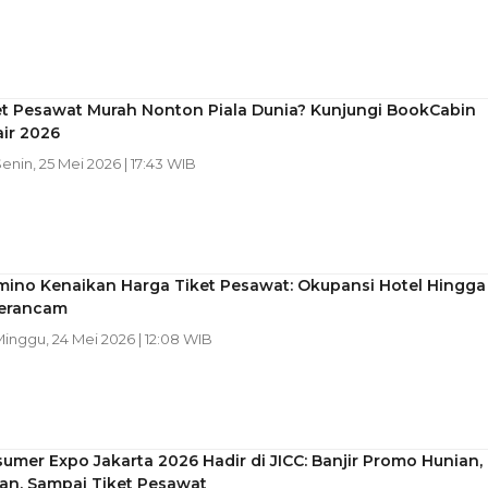
et Pesawat Murah Nonton Piala Dunia? Kunjungi BookCabin
air 2026
Senin, 25 Mei 2026 | 17:43 WIB
mino Kenaikan Harga Tiket Pesawat: Okupansi Hotel Hingga
erancam
Minggu, 24 Mei 2026 | 12:08 WIB
umer Expo Jakarta 2026 Hadir di JICC: Banjir Promo Hunian,
an, Sampai Tiket Pesawat