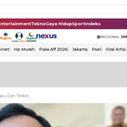
Entertainment
Tekno
Gaya Hidup
Sport
Indeks
REGIONAL:
JA
binet
Hp Murah
Piala Aff 2026
Jakarta
Psel
Viral Artis
ru Dan Terkini