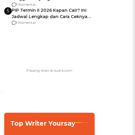
Usai Jadi Brigjen
1 Komentar
PIP Termin II 2026 Kapan Cair? Ini
5
Jadwal Lengkap dan Cara Ceknya
agar Dana Tidak Hangus!
1 Komentar
Top Writer Yoursay