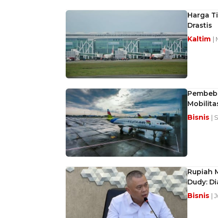
Harga T
Drastis
Kaltim
|
Pembeba
Mobilit
Bisnis
| 
Rupiah M
Dudy: D
Bisnis
| 