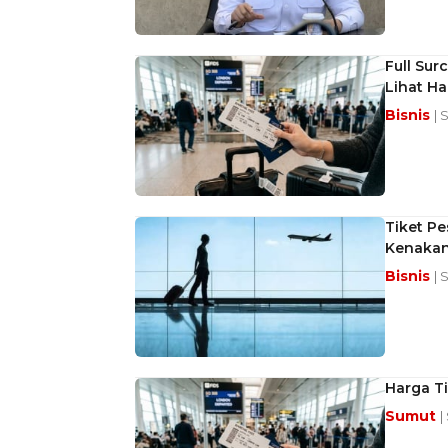
Full Su
Lihat Ha
Bisnis
| 
Tiket Pe
Kenakan
Bisnis
| 
Harga Ti
Sumut
|