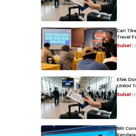
Cari Tik
Travel F
Sulsel
| 
Efek Do
UMKM T
Sulsel
| 
BRI Cons
Kendara