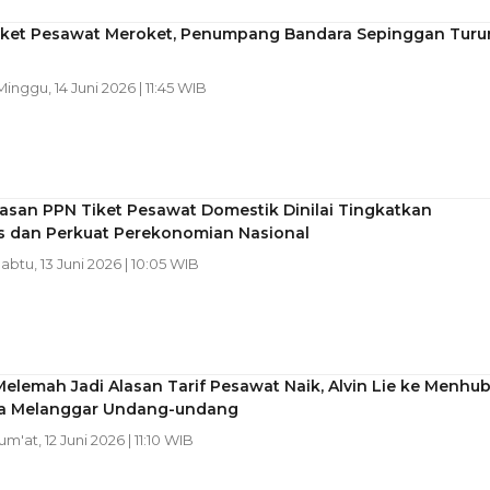
iket Pesawat Meroket, Penumpang Bandara Sepinggan Turu
 Minggu, 14 Juni 2026 | 11:45 WIB
san PPN Tiket Pesawat Domestik Dinilai Tingkatkan
as dan Perkuat Perekonomian Nasional
Sabtu, 13 Juni 2026 | 10:05 WIB
elemah Jadi Alasan Tarif Pesawat Naik, Alvin Lie ke Menhu
ia Melanggar Undang-undang
Jum'at, 12 Juni 2026 | 11:10 WIB