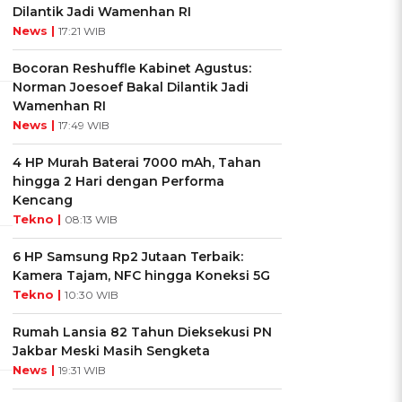
Dilantik Jadi Wamenhan RI
News |
17:21 WIB
Bocoran Reshuffle Kabinet Agustus:
Norman Joesoef Bakal Dilantik Jadi
Wamenhan RI
News |
17:49 WIB
4 HP Murah Baterai 7000 mAh, Tahan
hingga 2 Hari dengan Performa
Kencang
Tekno |
08:13 WIB
6 HP Samsung Rp2 Jutaan Terbaik:
Kamera Tajam, NFC hingga Koneksi 5G
Tekno |
10:30 WIB
Rumah Lansia 82 Tahun Dieksekusi PN
Jakbar Meski Masih Sengketa
News |
19:31 WIB