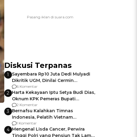
Diskusi Terpanas
Sayembara Rp10 Juta Dedi Mulyadi
1
Dikritik UGM, Dinilai Cermin
Gagalnya Negara Jamin Keamanan
6 Komentar
Harta Kekayaan Iptu Setya Budi Dias,
2
Oknum KPK Pemeras Bupati
Pemalang
2 Komentar
Bernafsu Kalahkan Timnas
3
Indonesia, Pelatih Vietnam
Berencana Pakai Jimat di Pakansari
1 Komentar
Mengenal Lisda Cancer, Perwira
4
Tinggi Polri yang Pensiun Tak Lama