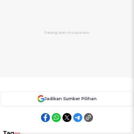
Jadikan Sumber Pilihan
Tag