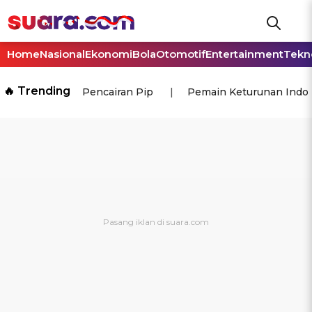
Home
Nasional
Ekonomi
Bola
Otomotif
Entertainment
Tekn
🔥 Trending
Pencairan Pip
Pemain Keturunan Indo