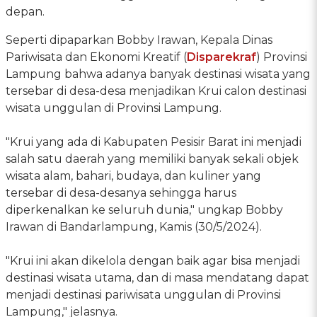
depan.
Seperti dipaparkan Bobby Irawan, Kepala Dinas
Pariwisata dan Ekonomi Kreatif (
Disparekraf
) Provinsi
Lampung bahwa adanya banyak destinasi wisata yang
tersebar di desa-desa menjadikan Krui calon destinasi
wisata unggulan di Provinsi Lampung.
"Krui yang ada di Kabupaten Pesisir Barat ini menjadi
salah satu daerah yang memiliki banyak sekali objek
wisata alam, bahari, budaya, dan kuliner yang
tersebar di desa-desanya sehingga harus
diperkenalkan ke seluruh dunia," ungkap Bobby
Irawan di Bandarlampung, Kamis (30/5/2024).
"Krui ini akan dikelola dengan baik agar bisa menjadi
destinasi wisata utama, dan di masa mendatang dapat
menjadi destinasi pariwisata unggulan di Provinsi
Lampung," jelasnya.