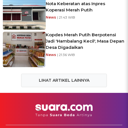
Nota Keberatan atas Inpres
Koperasi Merah Putih
News
| 21:43 WIB
Kopdes Merah Putih Berpotensi
Jadi 'Hambalang Kecil', Masa Depan
Desa Digadaikan
News
| 21:36 WIB
LIHAT ARTIKEL LAINNYA