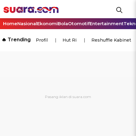
Home
Nasional
Ekonomi
Bola
Otomotif
Entertainment
Tekn
🔥 Trending
Profil
Hut Ri
Reshuffle Kabinet