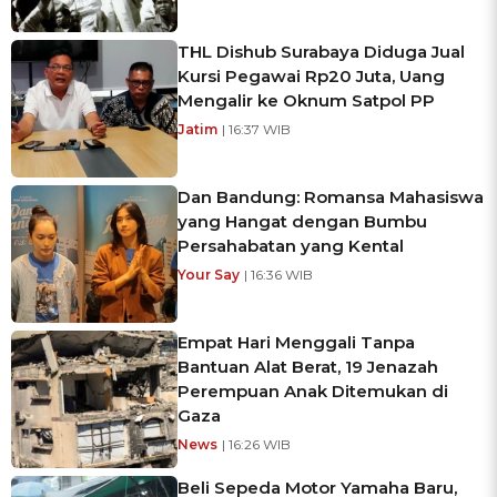
THL Dishub Surabaya Diduga Jual
Kursi Pegawai Rp20 Juta, Uang
Mengalir ke Oknum Satpol PP
Jatim
| 16:37 WIB
Dan Bandung: Romansa Mahasiswa
yang Hangat dengan Bumbu
Persahabatan yang Kental
Your Say
| 16:36 WIB
Empat Hari Menggali Tanpa
Bantuan Alat Berat, 19 Jenazah
Perempuan Anak Ditemukan di
Gaza
News
| 16:26 WIB
Beli Sepeda Motor Yamaha Baru,