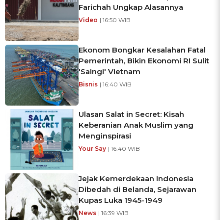
Farichah Ungkap Alasannya
Video
| 16:50 WIB
Ekonom Bongkar Kesalahan Fatal
Pemerintah, Bikin Ekonomi RI Sulit
'Saingi' Vietnam
Bisnis
| 16:40 WIB
Ulasan Salat in Secret: Kisah
Keberanian Anak Muslim yang
Menginspirasi
Your Say
| 16:40 WIB
Jejak Kemerdekaan Indonesia
Dibedah di Belanda, Sejarawan
Kupas Luka 1945-1949
News
| 16:39 WIB