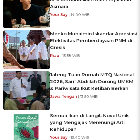
Asmara
Your Say
| 14:00 WIB
Menko Muhaimin Iskandar Apresiasi
Efektivitas Pemberdayaan PNM di
Gresik
Riau
| 13:58 WIB
Jateng Tuan Rumah MTQ Nasional
2026, Sarif Abdillah Dorong UMKM
& Pariwisata Ikut Ketiban Berkah
Jawa Tengah
| 13:50 WIB
Semua Ikan di Langit: Novel Unik
yang Mengajak Merenungi Arti
Kehidupan
Your Say
| 13:40 WIB