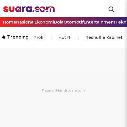
Home
Nasional
Ekonomi
Bola
Otomotif
Entertainment
Tekn
🔥 Trending
Profil
Hut Ri
Reshuffle Kabinet