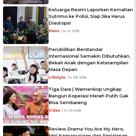
Keluarga Resmi Laporkan Kematian
Sutrimo ke Polisi, Siap Jika Harus
Diautopsi
News
| 14:10 WIB
Pendidikan Berstandar
Internasional Semakin Dibutuhkan,
Bekali Anak dengan Keterampilan
Masa Depan
Lifestyle
| 14:08 WIB
Tiga Dara | Wamenkop Ungkap
Bangun Koperasi Merah Putih Gak
Bisa Sembarang
Video
| 14:05 WIB
Review Drama You Are My Hero,
Misi Kemanusiaan dan Perjalanan