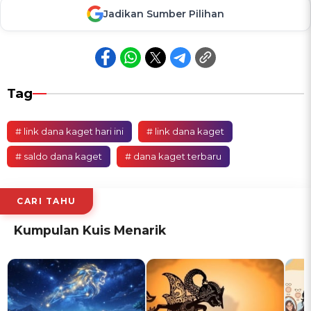
Jadikan Sumber Pilihan
Tag
# link dana kaget hari ini
# link dana kaget
# saldo dana kaget
# dana kaget terbaru
CARI TAHU
Kumpulan Kuis Menarik