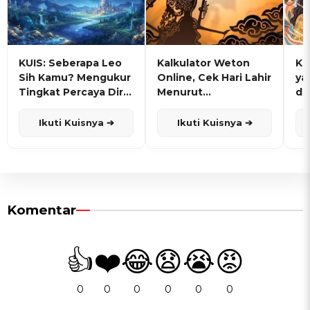
KUIS: Seberapa Leo
Kalkulator Weton
KU
Sih Kamu? Mengukur
Online, Cek Hari Lahir
ya
Tingkat Percaya Diri
Menurut
de
dan Karisma
Penanggalan Jawa
Ikuti Kuisnya ➔
Ikuti Kuisnya ➔
Komentar
👍
❤️
😂
😧
😭
😡
0
0
0
0
0
0