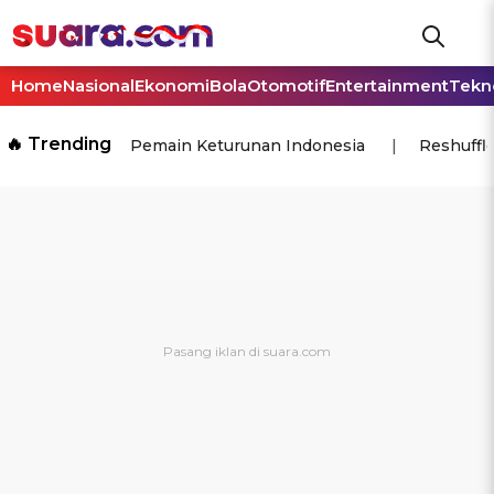
Home
Nasional
Ekonomi
Bola
Otomotif
Entertainment
Tekn
🔥 Trending
Pemain Keturunan Indonesia
Reshuffl