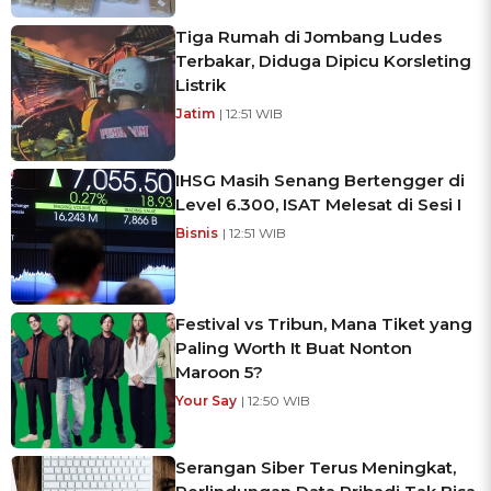
Tiga Rumah di Jombang Ludes
Terbakar, Diduga Dipicu Korsleting
Listrik
Jatim
| 12:51 WIB
IHSG Masih Senang Bertengger di
Level 6.300, ISAT Melesat di Sesi I
Bisnis
| 12:51 WIB
Festival vs Tribun, Mana Tiket yang
Paling Worth It Buat Nonton
Maroon 5?
Your Say
| 12:50 WIB
Serangan Siber Terus Meningkat,