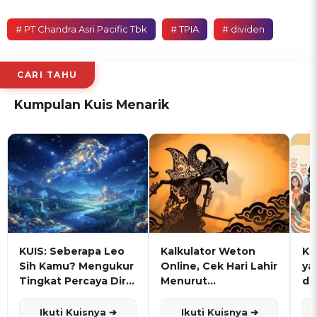
# PT Chandra Asri Pacific Tbk
# TPIA
# dividen
CARI TAHU
Kumpulan Kuis Menarik
KUIS: Seberapa Leo
Kalkulator Weton
KU
Sih Kamu? Mengukur
Online, Cek Hari Lahir
ya
Tingkat Percaya Diri
Menurut
de
dan Karisma
Penanggalan Jawa
Ikuti Kuisnya ➔
Ikuti Kuisnya ➔