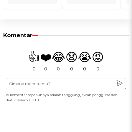
Komentar
👍
❤️
😂
😧
😭
😡
0
0
0
0
0
0
Isi komentar sepenuhnya adalah tanggung jawab pengguna dan
diatur dalam UU ITE