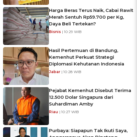
Harga Beras Terus Naik, Cabai Rawit
Merah Sentuh Rp59.700 per Kg,
Daya Beli Tertekan?
Bisnis
| 10:29 WIB
Hasil Pertemuan di Bandung,
Kemenhut Perkuat Strategi
Diplomasi Kehutanan Indonesia
Jabar
| 10:28 WIB
Pejabat Kemenhut Disebut Terima
12.500 Dolar Singapura dari
Suhardiman Amby
Riau
| 10:27 WIB
Purbaya: Siapapun Tak Ikuti Saya,