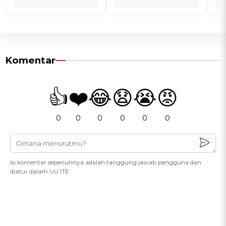
Komentar
👍
❤️
😂
😧
😭
😡
0
0
0
0
0
0
Isi komentar sepenuhnya adalah tanggung jawab pengguna dan
diatur dalam UU ITE