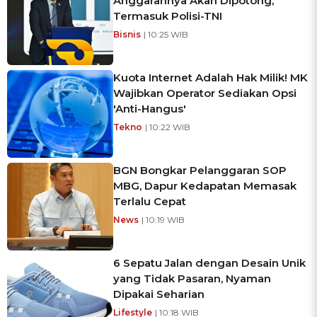
Anggarannya Akan Dipotong,
Termasuk Polisi-TNI
Bisnis
| 10:25 WIB
Kuota Internet Adalah Hak Milik! MK
Wajibkan Operator Sediakan Opsi
'Anti-Hangus'
Tekno
| 10:22 WIB
BGN Bongkar Pelanggaran SOP
MBG, Dapur Kedapatan Memasak
Terlalu Cepat
News
| 10:19 WIB
6 Sepatu Jalan dengan Desain Unik
yang Tidak Pasaran, Nyaman
Dipakai Seharian
Lifestyle
| 10:18 WIB