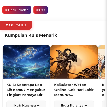
# Bank Jakarta
# IPO
CARI TAHU
Kumpulan Kuis Menarik
KUIS: Seberapa Leo
Kalkulator Weton
KU
Sih Kamu? Mengukur
Online, Cek Hari Lahir
ya
Tingkat Percaya Diri
Menurut
de
dan Karisma
Penanggalan Jawa
Ikuti Kuisnya ➔
Ikuti Kuisnya ➔