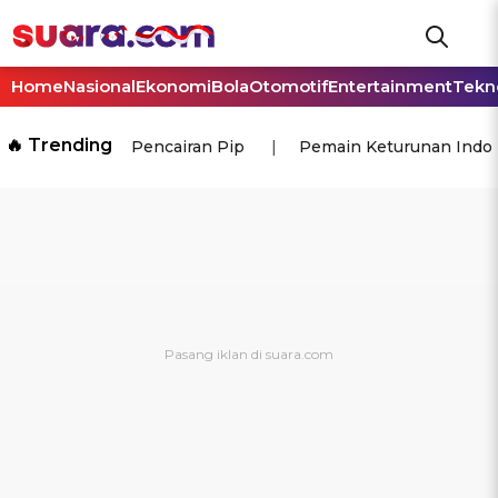
Home
Nasional
Ekonomi
Bola
Otomotif
Entertainment
Tekn
🔥 Trending
Pencairan Pip
Pemain Keturunan Indo