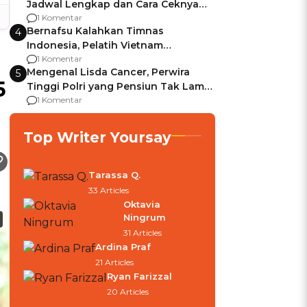
Jadwal Lengkap dan Cara Ceknya
agar Dana Tidak Hangus!
1 Komentar
Bernafsu Kalahkan Timnas
4
Indonesia, Pelatih Vietnam
Berencana Pakai Jimat di Pakansari
1 Komentar
Mengenal Lisda Cancer, Perwira
5
5
Tinggi Polri yang Pensiun Tak Lama
Usai Jadi Brigjen
1 Komentar
Top Writer Yoursay
Tarassa Q.
33 Articles
Oktavia
Ningrum
31 Articles
Ardina Praf
21 Articles
Ryan Farizzal
20 Articles