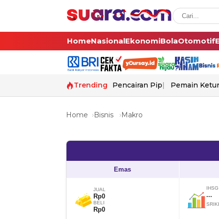
Home
Nasional
Ekonomi
Bola
Otomotif
Trending
Pencairan Pip
Pemain Ketur
Home
Bisnis
Makro
Emas
IHSG
JUAL
...
Rp0
BELI
SRIK
Rp0