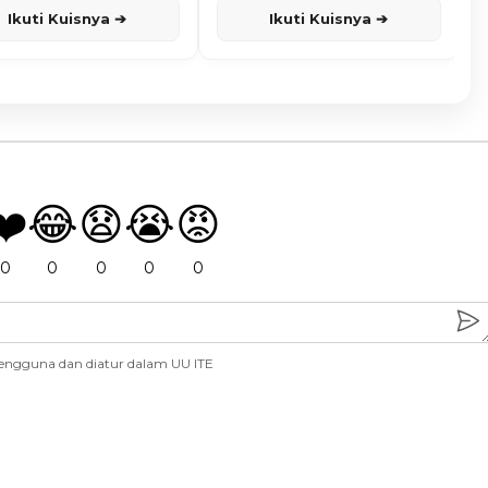
Ikuti Kuisnya ➔
Ikuti Kuisnya ➔
❤️
😂
😧
😭
😡
0
0
0
0
0
engguna dan diatur dalam UU ITE