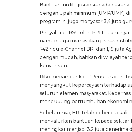
Bantuan ini ditujukan kepada pekerja 
dengan upah minimum (UMP/UMK) di mas
program ini juga menyasar 3,4 juta gur
Penyaluran BSU oleh BRI tidak hanya be
namun juga memastikan proses distribu
742 ribu e-Channel BRI dan 1,19 juta
dengan mudah, bahkan di wilayah ter
konvensional.
Riko menambahkan, “Penugasan ini buk
menyangkut kepercayaan terhadap si
seluruh elemen masyarakat. Keberhasil
mendukung pertumbuhan ekonomi nasi
Sebelumnya, BRI telah beberapa kali 
menyalurkan bantuan kepada sekitar 1,
meningkat menjadi 3,2 juta penerima d