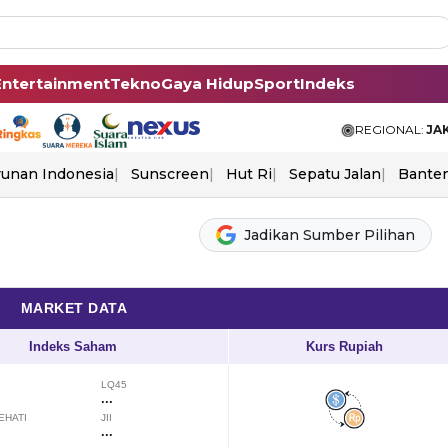
Entertainment
Tekno
Gaya Hidup
Sport
Indeks
REGIONAL:
JA
unan Indonesia
Sunscreen
Hut Ri
Sepatu Jalan
Bante
Jadikan Sumber Pilihan
MARKET DATA
Indeks Saham
Kurs Rupiah
LQ45
...
EHATI
JII
...