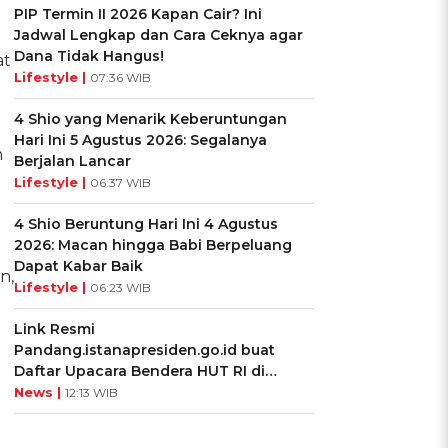
PIP Termin II 2026 Kapan Cair? Ini
Jadwal Lengkap dan Cara Ceknya agar
Dana Tidak Hangus!
at
Lifestyle |
07:36 WIB
4 Shio yang Menarik Keberuntungan
Hari Ini 5 Agustus 2026: Segalanya
n
Berjalan Lancar
Lifestyle |
06:37 WIB
4 Shio Beruntung Hari Ini 4 Agustus
2026: Macan hingga Babi Berpeluang
Dapat Kabar Baik
n,
Lifestyle |
06:23 WIB
Link Resmi
Pandang.istanapresiden.go.id buat
Daftar Upacara Bendera HUT RI di
Istana Negara
News |
12:13 WIB