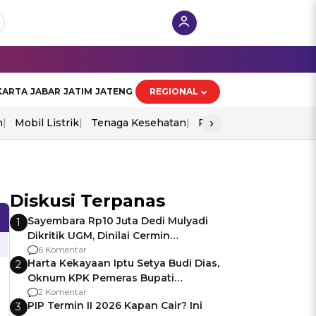
KARTA
JABAR
JATIM
JATENG
REGIONAL
›
n
Mobil Listrik
Tenaga Kesehatan
Perang As-Iran
Ekon
Diskusi Terpanas
Sayembara Rp10 Juta Dedi Mulyadi
1
Dikritik UGM, Dinilai Cermin
Gagalnya Negara Jamin Keamanan
6 Komentar
Harta Kekayaan Iptu Setya Budi Dias,
2
Oknum KPK Pemeras Bupati
Pemalang
2 Komentar
PIP Termin II 2026 Kapan Cair? Ini
3