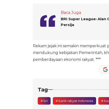
Baca Juga
BRI Super League: Ala
Persija
Rekam jejak ini semakin memperkuat pos
mendukung kebijakan Pemerintah, khu
pemberdayaan ekonomi rakyat. ***
Tag
# bri
# bank rakyat indonesia
# bs