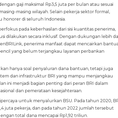
dengan gaji maksimal Rp3,5 juta per bulan atau sesuai
ing-masing wilayah. Selain pekerja sektor formal,
u honorer di seluruh Indonesia.
rfokus pada keberhasilan dari sisi kuantitas penerima,
si dilakukan secara inklusif. Dengan dukungan lebih da
 AgenBRILink, penerima manfaat dapat mencairkan bantu
pencil yang belum terjangkau layanan perbankan
an hanya soal penyaluran dana bantuan, tetapi juga
stem dan infrastruktur BRI yang mampu menjangkau
an ini menjadi bagian penting dari peran BRI dalam
onal dan pemerataan kesejahteraan.
dipercaya untuk menyalurkan BSU. Pada tahun 2020, B
4 juta pekerja, dan pada tahun 2022 jumlah tersebut
engan total dana mencapai Rp1,92 triliun.