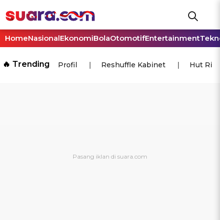
Home
Nasional
Ekonomi
Bola
Otomotif
Entertainment
Tekn
🔥 Trending
Profil
Reshuffle Kabinet
Hut Ri