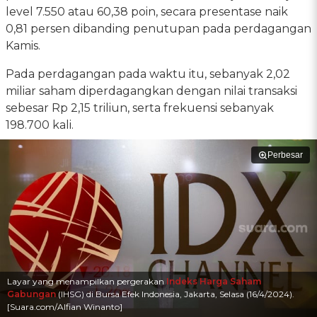
level 7.550 atau 60,38 poin, secara presentase naik
0,81 persen dibanding penutupan pada perdagangan
Kamis.
Pada perdagangan pada waktu itu, sebanyak 2,02
miliar saham diperdagangkan dengan nilai transaksi
sebesar Rp 2,15 triliun, serta frekuensi sebanyak
198.700 kali.
Perbesar
Layar yang menampilkan pergerakan
Indeks Harga Saham
Gabungan
(IHSG) di Bursa Efek Indonesia, Jakarta, Selasa (16/4/2024).
[Suara.com/Alfian Winanto]