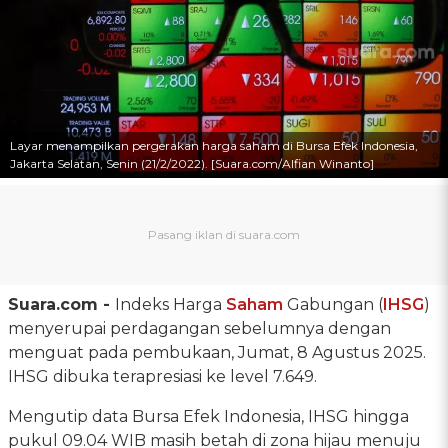
Layar menampilkan pergerakan harga saham di Bursa Efek Indonesia,
Jakarta Selatan, Senin (21/2/2022). [Suara.com/Alfian Winanto]
Suara.com -
Indeks Harga
Saham
Gabungan (
IHSG
)
menyerupai perdagangan sebelumnya dengan
menguat pada pembukaan, Jumat, 8 Agustus 2025.
IHSG dibuka terapresiasi ke level 7.649.
Mengutip data Bursa Efek Indonesia, IHSG hingga
pukul 09.04 WIB masih betah di zona hijau menuju