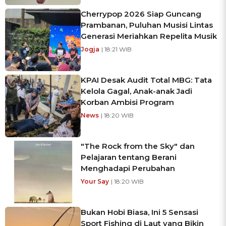
Cherrypop 2026 Siap Guncang
Prambanan, Puluhan Musisi Lintas
Generasi Meriahkan Repelita Musik
Jogja
| 18:21 WIB
KPAI Desak Audit Total MBG: Tata
Kelola Gagal, Anak-anak Jadi
Korban Ambisi Program
News
| 18:20 WIB
"The Rock from the Sky" dan
Pelajaran tentang Berani
Menghadapi Perubahan
Your Say
| 18:20 WIB
Bukan Hobi Biasa, Ini 5 Sensasi
Sport Fishing di Laut yang Bikin