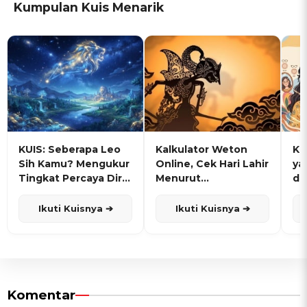
Kumpulan Kuis Menarik
KUIS: Seberapa Leo
Kalkulator Weton
KU
Sih Kamu? Mengukur
Online, Cek Hari Lahir
ya
Tingkat Percaya Diri
Menurut
de
dan Karisma
Penanggalan Jawa
Ikuti Kuisnya ➔
Ikuti Kuisnya ➔
Komentar