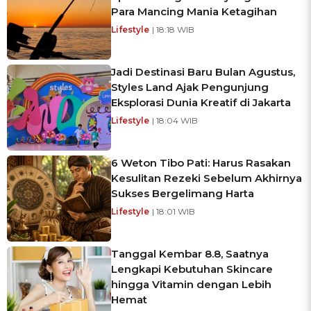
Para Mancing Mania Ketagihan
Lifestyle
| 18:18 WIB
Jadi Destinasi Baru Bulan Agustus,
Styles Land Ajak Pengunjung
Eksplorasi Dunia Kreatif di Jakarta
Lifestyle
| 18:04 WIB
6 Weton Tibo Pati: Harus Rasakan
Kesulitan Rezeki Sebelum Akhirnya
Sukses Bergelimang Harta
Lifestyle
| 18:01 WIB
Tanggal Kembar 8.8, Saatnya
Lengkapi Kebutuhan Skincare
hingga Vitamin dengan Lebih
Hemat