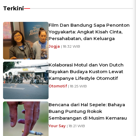
Terkini
Film Dan Bandung Sapa Penonton
Yogyakarta: Angkat Kisah Cinta,
Persahabatan, dan Keluarga
Jogja
| 18:32 WIB
Kolaborasi Motul dan Von Dutch
Rayakan Budaya Kustom Lewat
Kampanye Lifestyle Otomotif
Otomotif
| 18:25 WIB
Bencana dari Hal Sepele: Bahaya
Buang Puntung Rokok
Sembarangan di Musim Kemarau
Your Say
| 18:21 WIB