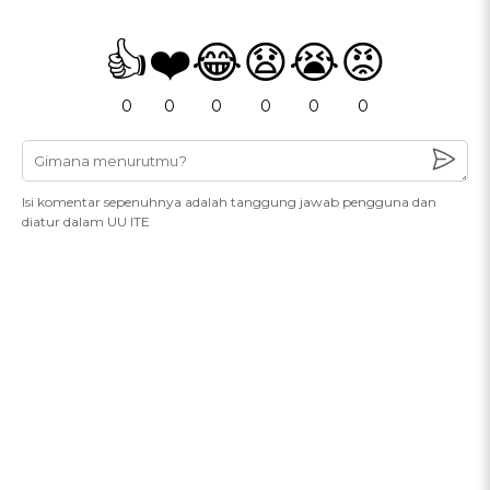
👍
❤️
😂
😧
😭
😡
0
0
0
0
0
0
Isi komentar sepenuhnya adalah tanggung jawab pengguna dan
diatur dalam UU ITE