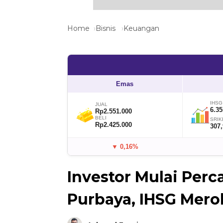
Home
Bisnis
Keuangan
Emas
IHSG
JUAL
6.35
Rp2.551.000
BELI
SRIK
Rp2.425.000
307
▼ 0,16%
Investor Mulai Per
Purbaya, IHSG Mero