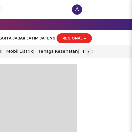
KARTA
JABAR
JATIM
JATENG
REGIONAL
›
n
Mobil Listrik
Tenaga Kesehatan
Piala Aff 2026
Ekono