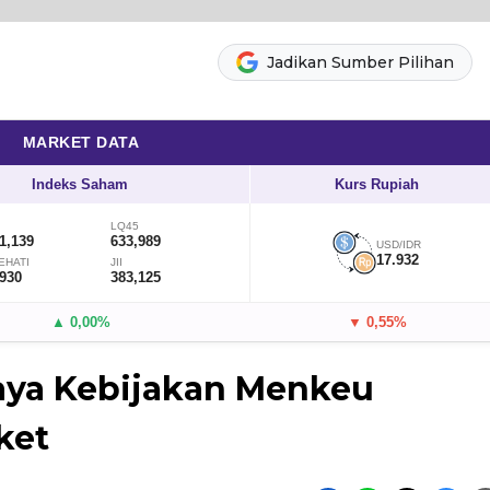
Jadikan Sumber Pilihan
MARKET DATA
Indeks Saham
Kurs Rupiah
LQ45
1,139
633,989
USD/IDR
17.932
EHATI
JII
,930
383,125
▲ 0,00%
▼ 0,55%
caya Kebijakan Menkeu
ket