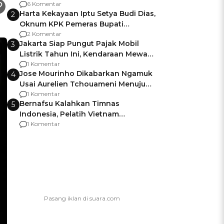
Gagalnya Negara Jamin Keamanan
6 Komentar
Harta Kekayaan Iptu Setya Budi Dias,
2
Oknum KPK Pemeras Bupati
Pemalang
2 Komentar
Jakarta Siap Pungut Pajak Mobil
3
Listrik Tahun Ini, Kendaraan Mewah
Kena hingga 75% PKB
1 Komentar
Jose Mourinho Dikabarkan Ngamuk
4
Usai Aurelien Tchouameni Menuju
Manchester United
1 Komentar
Bernafsu Kalahkan Timnas
5
Indonesia, Pelatih Vietnam
Berencana Pakai Jimat di Pakansari
1 Komentar