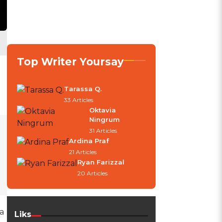
Top Writer Yoursay
Tarassa Q.
33 Articles
Oktavia
Ningrum
31 Articles
Ardina Praf
21 Articles
Ryan Farizzal
20 Articles
a
Liks