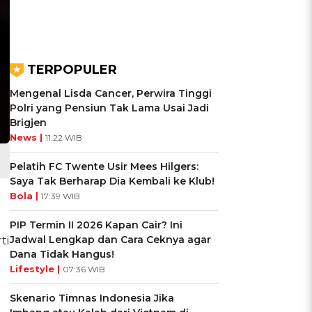
TERPOPULER
Mengenal Lisda Cancer, Perwira Tinggi
Polri yang Pensiun Tak Lama Usai Jadi
Brigjen
News |
11:22 WIB
Pelatih FC Twente Usir Mees Hilgers:
Saya Tak Berharap Dia Kembali ke Klub!
Bola |
17:39 WIB
PIP Termin II 2026 Kapan Cair? Ini
Jadwal Lengkap dan Cara Ceknya agar
ti
Dana Tidak Hangus!
Lifestyle |
07:36 WIB
Skenario Timnas Indonesia Jika