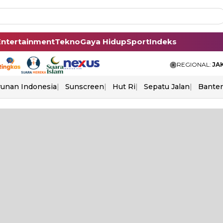
Entertainment
Tekno
Gaya Hidup
Sport
Indeks
REGIONAL:
JA
unan Indonesia
Sunscreen
Hut Ri
Sepatu Jalan
Bante