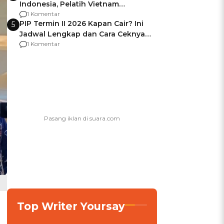
Indonesia, Pelatih Vietnam
Berencana Pakai Jimat di Pakansari
1 Komentar
PIP Termin II 2026 Kapan Cair? Ini
5
Jadwal Lengkap dan Cara Ceknya
agar Dana Tidak Hangus!
1 Komentar
Top Writer Yoursay