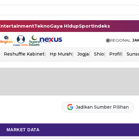
Entertainment
Tekno
Gaya Hidup
Sport
Indeks
REGIONAL:
JA
Reshuffle Kabinet
Hp Murah
Jogja
Shio
Profil
Suns
Jadikan Sumber Pilihan
MARKET DATA