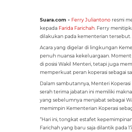
Suara.com -
Ferry Juliantono
resmi me
kepada
Farida Farichah
. Ferry menitip
dilakukan pada kementerian tersebut.
Acara yang digelar di lingkungan Kem
penuh nuansa kekeluargaan. Momentu
di posisi Wakil Menteri, tetapi juga m
memperkuat peran koperasi sebagai sal
Dalam sambutannya, Menteri Koperasi
serah terima jabatan ini memiliki makn
yang sebelumnya menjabat sebagai Wak
memimpin Kementerian Koperasi sebaga
“Hari ini, tongkat estafet kepemimpina
Farichah yang baru saja dilantik pad