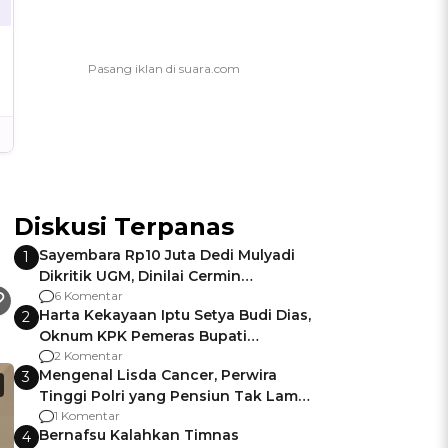
Diskusi Terpanas
Sayembara Rp10 Juta Dedi Mulyadi
1
Dikritik UGM, Dinilai Cermin
Gagalnya Negara Jamin Keamanan
6 Komentar
Harta Kekayaan Iptu Setya Budi Dias,
2
Oknum KPK Pemeras Bupati
Pemalang
2 Komentar
Mengenal Lisda Cancer, Perwira
3
Tinggi Polri yang Pensiun Tak Lama
Usai Jadi Brigjen
1 Komentar
Bernafsu Kalahkan Timnas
4