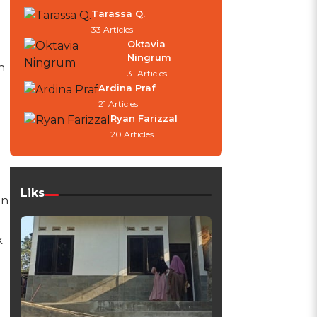
Tarassa Q.
33 Articles
Oktavia
Ningrum
h
31 Articles
Ardina Praf
21 Articles
Ryan Farizzal
20 Articles
Liks
an
k