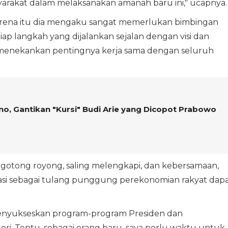
yarakat dalam melaksanakan amanah baru ini," ucapnya.
 karena itu dia mengaku sangat memerlukan bimbingan
iap langkah yang dijalankan sejalan dengan visi dan
ga menekankan pentingnya kerja sama dengan seluruh
no, Gantikan "Kursi" Budi Arie yang Dicopot Prabowo
otong royong, saling melengkapi, dan kebersamaan,
asi sebagai tulang punggung perekonomian rakyat dap
menyukseskan program-program Presiden dan
. Tentu, sebagai orang baru, saya perlu waktu untuk