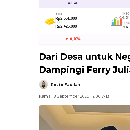
Emas
IHSG
JUAL
6.34
Rp2.551.000
BELI
SRIK
Rp2.425.000
307
▼ 0,16%
Dari Desa untuk Neg
Dampingi Ferry Jul
Restu Fadilah
Kamis, 18 September 2025 | 12:06 WIB