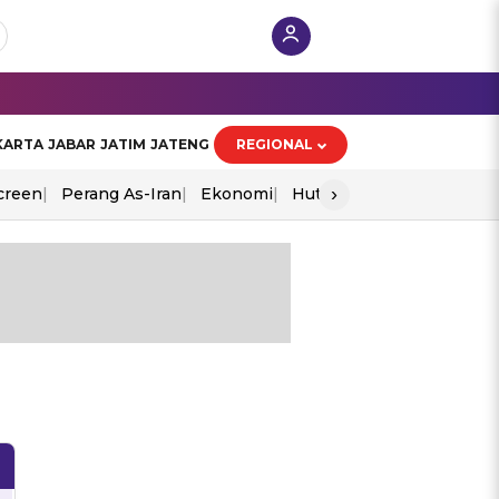
KARTA
JABAR
JATIM
JATENG
REGIONAL
›
creen
Perang As-Iran
Ekonomi
Hut Ri