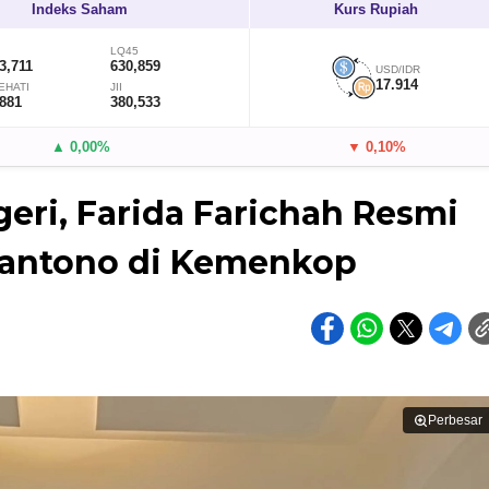
Indeks Saham
Kurs Rupiah
LQ45
3,711
630,859
USD/IDR
17.914
EHATI
JII
,881
380,533
▲ 0,00%
▼ 0,10%
eri, Farida Farichah Resmi
iantono di Kemenkop
Perbesar