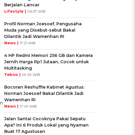
Berjalan Lancar
Lifestyle |
06:37 WIB
Profil Norman Joesoef, Pengusaha
Muda yang Disebut-sebut Bakal
Dilantik Jadi Wamenhan RI
News |
17:21 WIB
4 HP Redmi Memori 256 GB dan Kamera
Jernih Harga Rp1 Jutaan, Cocok untuk
Multitasking
Tekno |
09:29 WIB
Bocoran Reshuffle Kabinet Agustus:
Norman Joesoef Bakal Dilantik Jadi
Wamenhan RI
an
News |
17:49 WIB
Jalan Santai Cocoknya Pakai Sepatu
Apa? Ini 6 Produk Lokal yang Nyaman
Buat 17 Agustusan