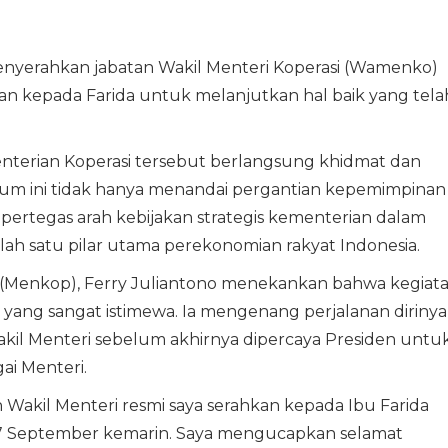
nyerahkan jabatan Wakil Menteri Koperasi (Wamenko)
kan kepada Farida untuk melanjutkan hal baik yang tela
enterian Koperasi tersebut berlangsung khidmat dan
m ini tidak hanya menandai pergantian kepemimpinan
empertegas arah kebijakan strategis kementerian dalam
ah satu pilar utama perekonomian rakyat Indonesia.
 (Menkop), Ferry Juliantono menekankan bahwa kegiat
a yang sangat istimewa. Ia mengenang perjalanan dirinya
il Menteri sebelum akhirnya dipercaya Presiden untu
i Menteri.
n Wakil Menteri resmi saya serahkan kepada Ibu Farida
a 17 September kemarin. Saya mengucapkan selamat