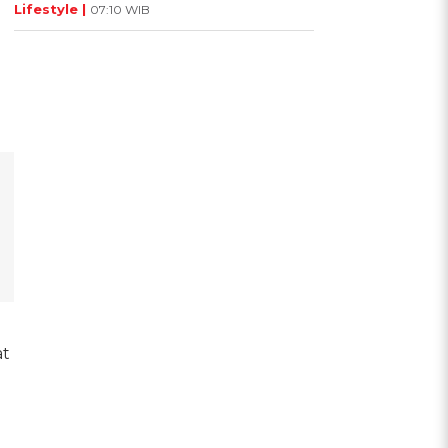
Lifestyle |
07:10 WIB
at