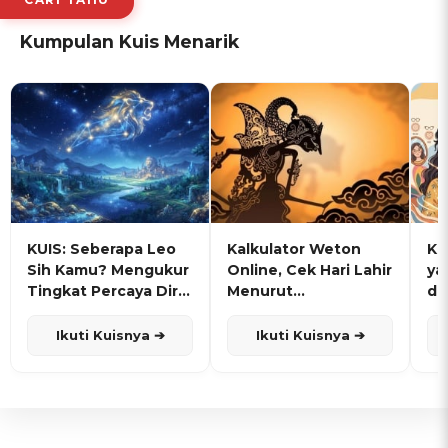
Kumpulan Kuis Menarik
KUIS: Seberapa Leo
Kalkulator Weton
KU
Sih Kamu? Mengukur
Online, Cek Hari Lahir
ya
Tingkat Percaya Diri
Menurut
de
dan Karisma
Penanggalan Jawa
Ikuti Kuisnya ➔
Ikuti Kuisnya ➔