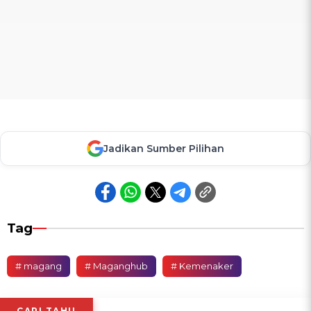
Jadikan Sumber Pilihan
Tag
# magang
# Maganghub
# Kemenaker
CARI TAHU