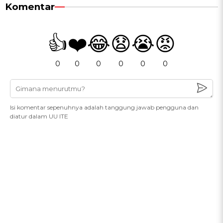
Komentar
👍
❤️
😂
😧
😭
😡
0
0
0
0
0
0
Isi komentar sepenuhnya adalah tanggung jawab pengguna dan
diatur dalam UU ITE