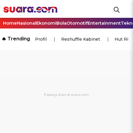
Home
Nasional
Ekonomi
Bola
Otomotif
Entertainment
Tekn
🔥 Trending
Profil
Reshuffle Kabinet
Hut Ri