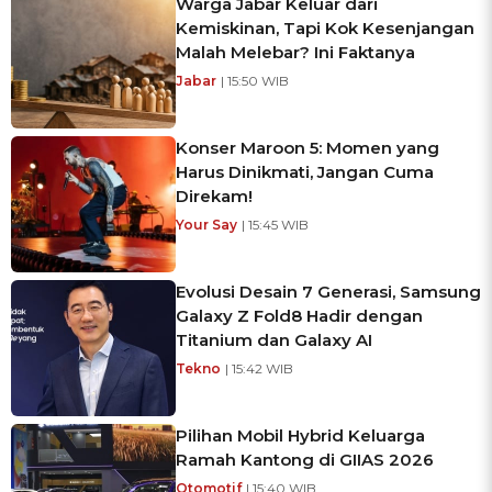
Warga Jabar Keluar dari
Kemiskinan, Tapi Kok Kesenjangan
Malah Melebar? Ini Faktanya
Jabar
| 15:50 WIB
Konser Maroon 5: Momen yang
Harus Dinikmati, Jangan Cuma
Direkam!
Your Say
| 15:45 WIB
Evolusi Desain 7 Generasi, Samsung
Galaxy Z Fold8 Hadir dengan
Titanium dan Galaxy AI
Tekno
| 15:42 WIB
Pilihan Mobil Hybrid Keluarga
Ramah Kantong di GIIAS 2026
Otomotif
| 15:40 WIB