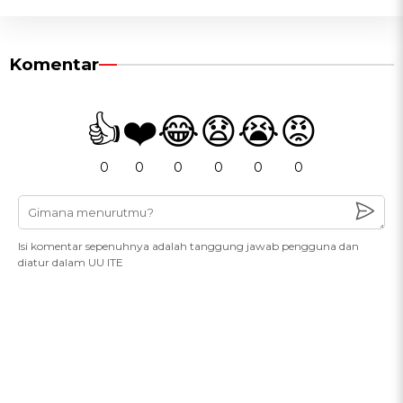
Komentar
👍
❤️
😂
😧
😭
😡
0
0
0
0
0
0
Isi komentar sepenuhnya adalah tanggung jawab pengguna dan
diatur dalam UU ITE