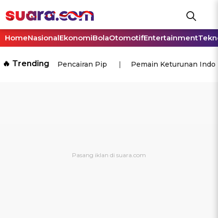
Home
Nasional
Ekonomi
Bola
Otomotif
Entertainment
Tekn
🔥 Trending
Pencairan Pip
Pemain Keturunan Indo