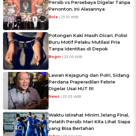
Persib vs Persebaya Digelar Tanpa
Penonton, Ini Alasannya
Bola
| 23:10 WIB
Potongan Kaki Masih Dicari, Polisi
Buru Motif Pelaku Mutilasi Pria
Tanpa Identitas di Depok
Bogor
| 23:05 WIB
Lawan Kejagung dan Polri, Sidang
Perdana Praperadilan Febrie
Digelar Usai HUT RI
News
| 23:03 WIB
Waktu Istirahat Minim Jelang Final,
Pelatih Persib: Mari Kita Lihat Siapa
yang Bisa Bertahan