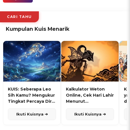
CARI TAHU
Kumpulan Kuis Menarik
KUIS: Seberapa Leo
Kalkulator Weton
KU
Sih Kamu? Mengukur
Online, Cek Hari Lahir
ya
Tingkat Percaya Diri
Menurut
de
dan Karisma
Penanggalan Jawa
Ikuti Kuisnya ➔
Ikuti Kuisnya ➔