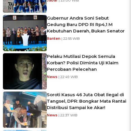
Jabar
| 23:00 WIB
Gubernur Andra Soni Sebut
Gedung Baru DPD RI Rp4,1 M
Kebutuhan Daerah, Bukan Senator
Banten
| 22:55 WIB
Pelaku Mutilasi Depok Semula
Korban? Polisi Diminta Uji Klaim
Percobaan Pelecehan
News
| 22:49 WIB
Soroti Kasus 46 Juta Obat Ilegal di
Tangsel, DPR: Bongkar Mata Rantai
Distribusi Sampai ke Akar!
News
| 22:37 WIB