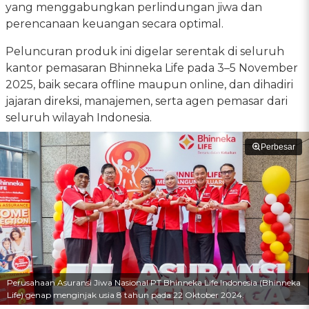
yang menggabungkan perlindungan jiwa dan
perencanaan keuangan secara optimal.
Peluncuran produk ini digelar serentak di seluruh
kantor pemasaran Bhinneka Life pada 3–5 November
2025, baik secara offline maupun online, dan dihadiri
jajaran direksi, manajemen, serta agen pemasar dari
seluruh wilayah Indonesia.
Perbesar
Perusahaan Asuransi Jiwa Nasional PT Bhinneka Life Indonesia (Bhinneka
Life) genap menginjak usia 8 tahun pada 22 Oktober 2024.