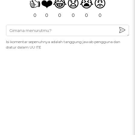
👍
❤️
😂
😧
😭
😡
0
0
0
0
0
0
Isi komentar sepenuhnya adalah tanggung jawab pengguna dan
diatur dalam UU ITE