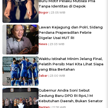
Buru Motif Pelaku Mutilasi Pria
Tanpa Identitas di Depok
Bogor
| 23:05 WIB
Lawan Kejagung dan Polri, Sidang
Perdana Praperadilan Febrie
Digelar Usai HUT RI
News
| 23:03 WIB
Waktu Istirahat Minim Jelang Final,
Pelatih Persib: Mari Kita Lihat Siapa
yang Bisa Bertahan
Jabar
| 23:00 WIB
Gubernur Andra Soni Sebut
Gedung Baru DPD RI Rp4,1 M
Kebutuhan Daerah, Bukan Senator
Banten
| 22:55 WIB