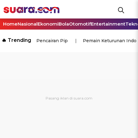
Home
Nasional
Ekonomi
Bola
Otomotif
Entertainment
Tekn
🔥 Trending
Pencairan Pip
Pemain Keturunan Indo