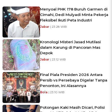
Menyoal PHK 178 Buruh Garmen di
Cimahi, Dedi Mulyadi Minta Pekerja
Fleksibel Ikuti Peta Industri
Jabar
| 23:28 WIB
Kronologi Misteri Jasad Mutilasi
dalam Karung di Pancoran Mas
Depok
Jabar
| 23:12 WIB
Final Piala Presiden 2026 Antara
Persib vs Persebaya Digelar Tanpa
Penonton, Ini Alasannya
Bola
| 23:10 WIB
Potongan Kaki Masih Dicari, Polisi