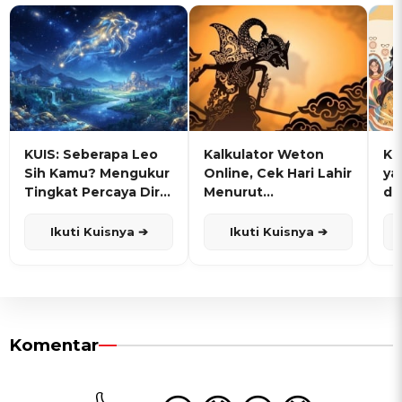
KUIS: Seberapa Leo
Kalkulator Weton
KU
Sih Kamu? Mengukur
Online, Cek Hari Lahir
ya
Tingkat Percaya Diri
Menurut
de
dan Karisma
Penanggalan Jawa
Ikuti Kuisnya ➔
Ikuti Kuisnya ➔
Komentar