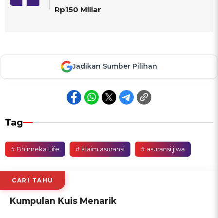
Rp150 Miliar
Jadikan Sumber Pilihan
Tag
# Bhinneka Life
# klaim asuransi
# asuransi jiwa
CARI TAHU
Kumpulan Kuis Menarik