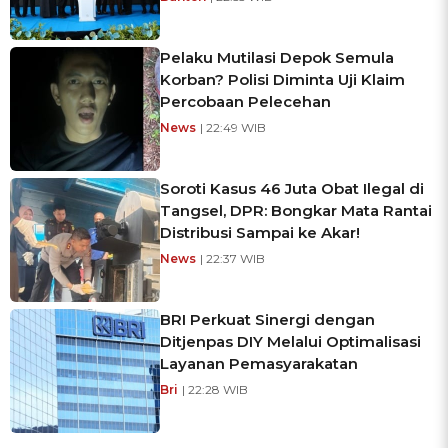
Pelaku Mutilasi Depok Semula
Korban? Polisi Diminta Uji Klaim
Percobaan Pelecehan
News
| 22:49 WIB
Soroti Kasus 46 Juta Obat Ilegal di
Tangsel, DPR: Bongkar Mata Rantai
Distribusi Sampai ke Akar!
News
| 22:37 WIB
BRI Perkuat Sinergi dengan
Ditjenpas DIY Melalui Optimalisasi
Layanan Pemasyarakatan
Bri
| 22:28 WIB