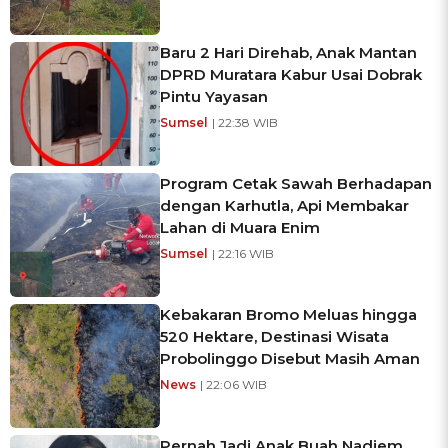
Baru 2 Hari Direhab, Anak Mantan
DPRD Muratara Kabur Usai Dobrak
Pintu Yayasan
Sumsel
| 22:38 WIB
Program Cetak Sawah Berhadapan
dengan Karhutla, Api Membakar
Lahan di Muara Enim
Sumsel
| 22:16 WIB
Kebakaran Bromo Meluas hingga
520 Hektare, Destinasi Wisata
Probolinggo Disebut Masih Aman
News
| 22:06 WIB
Pernah Jadi Anak Buah Nadiem,