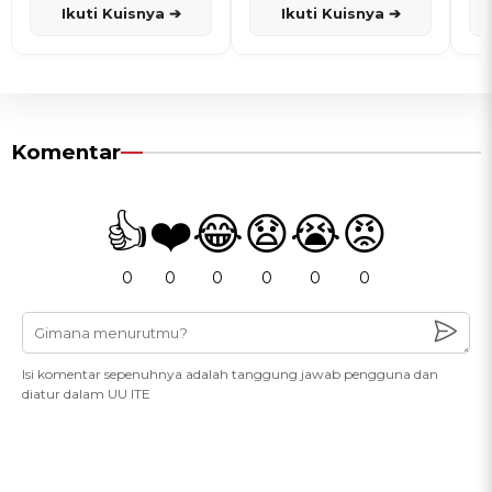
Ikuti Kuisnya ➔
Ikuti Kuisnya ➔
Komentar
👍
❤️
😂
😧
😭
😡
0
0
0
0
0
0
Isi komentar sepenuhnya adalah tanggung jawab pengguna dan
diatur dalam UU ITE