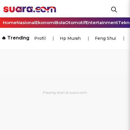
Home
Nasional
Ekonomi
Bola
Otomotif
Entertainment
Tekn
🔥 Trending
Profil
Hp Murah
Feng Shui