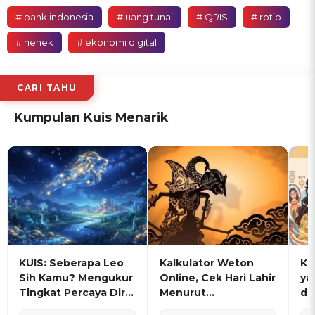
# bank indonesia
# uang tunai
# QRIS
# rotio
# nenek
# ekonomi digital
CARI TAHU
Kumpulan Kuis Menarik
KUIS: Seberapa Leo
Kalkulator Weton
KU
Sih Kamu? Mengukur
Online, Cek Hari Lahir
ya
Tingkat Percaya Diri
Menurut
de
dan Karisma
Penanggalan Jawa