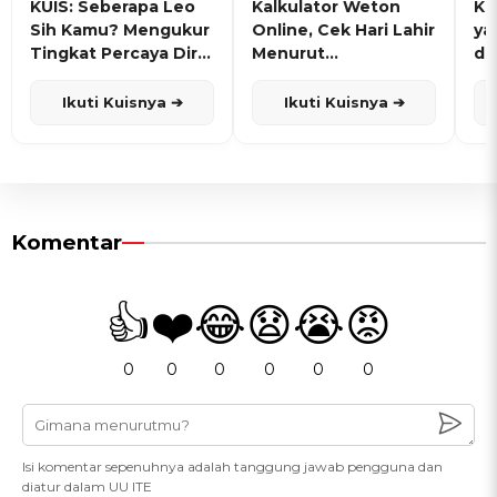
KUIS: Seberapa Leo
Kalkulator Weton
KU
Sih Kamu? Mengukur
Online, Cek Hari Lahir
ya
Tingkat Percaya Diri
Menurut
de
dan Karisma
Penanggalan Jawa
Ikuti Kuisnya ➔
Ikuti Kuisnya ➔
Komentar
👍
❤️
😂
😧
😭
😡
0
0
0
0
0
0
Isi komentar sepenuhnya adalah tanggung jawab pengguna dan
diatur dalam UU ITE