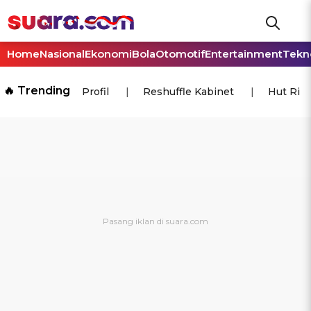
Home
Nasional
Ekonomi
Bola
Otomotif
Entertainment
Tekn
🔥 Trending
Profil
Reshuffle Kabinet
Hut Ri