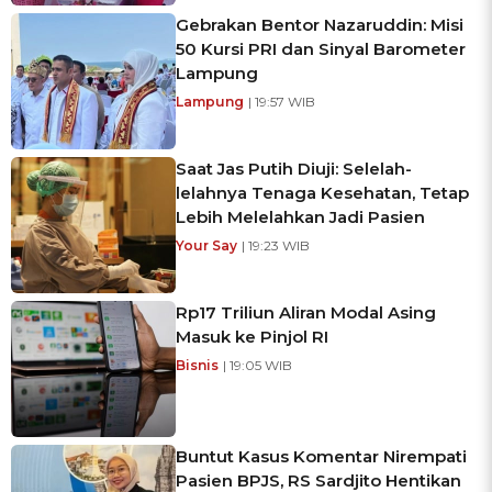
Gebrakan Bentor Nazaruddin: Misi
50 Kursi PRI dan Sinyal Barometer
Lampung
Lampung
| 19:57 WIB
Saat Jas Putih Diuji: Selelah-
lelahnya Tenaga Kesehatan, Tetap
Lebih Melelahkan Jadi Pasien
Your Say
| 19:23 WIB
Rp17 Triliun Aliran Modal Asing
Masuk ke Pinjol RI
Bisnis
| 19:05 WIB
Buntut Kasus Komentar Nirempati
Pasien BPJS, RS Sardjito Hentikan