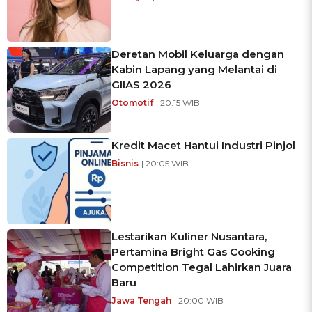
Deretan Mobil Keluarga dengan
Kabin Lapang yang Melantai di
GIIAS 2026
Otomotif
| 20:15 WIB
Kredit Macet Hantui Industri Pinjol
Bisnis
| 20:05 WIB
Lestarikan Kuliner Nusantara,
Pertamina Bright Gas Cooking
Competition Tegal Lahirkan Juara
Baru
Jawa Tengah
| 20:00 WIB