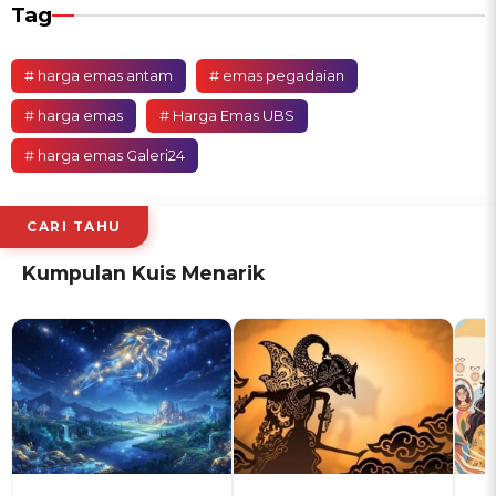
Tag
# harga emas antam
# emas pegadaian
# harga emas
# Harga Emas UBS
# harga emas Galeri24
CARI TAHU
Kumpulan Kuis Menarik