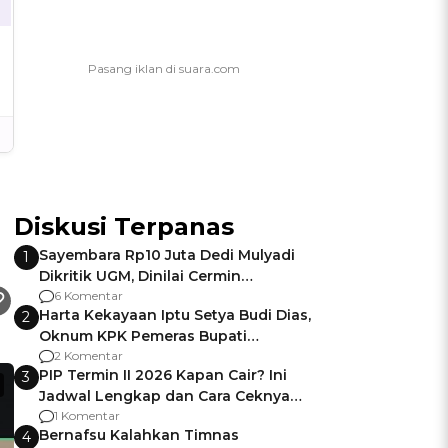
Diskusi Terpanas
Sayembara Rp10 Juta Dedi Mulyadi
1
Dikritik UGM, Dinilai Cermin
Gagalnya Negara Jamin Keamanan
6 Komentar
Harta Kekayaan Iptu Setya Budi Dias,
2
Oknum KPK Pemeras Bupati
Pemalang
2 Komentar
PIP Termin II 2026 Kapan Cair? Ini
3
Jadwal Lengkap dan Cara Ceknya
agar Dana Tidak Hangus!
1 Komentar
Bernafsu Kalahkan Timnas
4