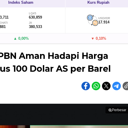
Indeks Saham
Kurs Rupiah
LQ45
3,711
630,859
USD/IDR
17.914
EHATI
JII
,881
380,533
▲ 0,00%
▼ 0,10%
APBN Aman Hadapi Harga
s 100 Dolar AS per Barel
Perbesar