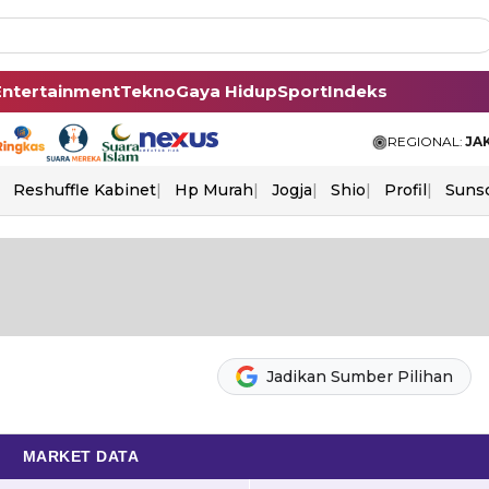
Entertainment
Tekno
Gaya Hidup
Sport
Indeks
REGIONAL:
JA
Reshuffle Kabinet
Hp Murah
Jogja
Shio
Profil
Suns
Jadikan Sumber Pilihan
MARKET DATA