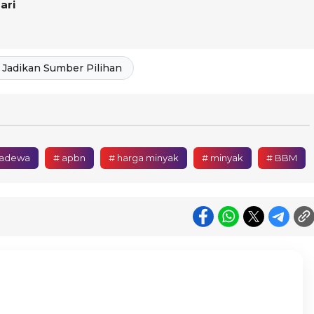
ari
Jadikan Sumber Pilihan
sadewa
# apbn
# harga minyak
# minyak
# BBM