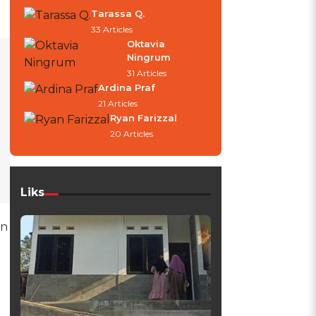
Tarassa Q.
33 Articles
Oktavia
Ningrum
31 Articles
Ardina Praf
21 Articles
Ryan Farizzal
20 Articles
Liks
an