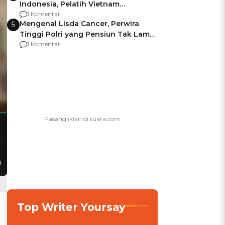
Indonesia, Pelatih Vietnam
Berencana Pakai Jimat di Pakansari
1 Komentar
Mengenal Lisda Cancer, Perwira
5
Tinggi Polri yang Pensiun Tak Lama
Usai Jadi Brigjen
1 Komentar
Top Writer Yoursay