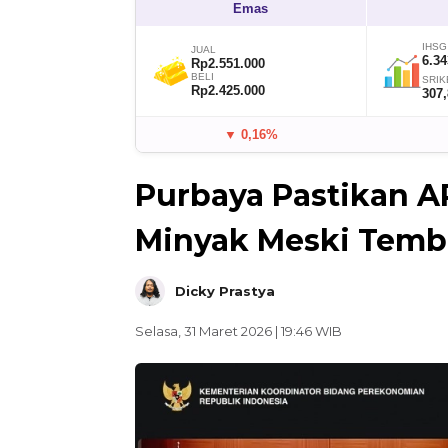
Emas
IHSG
JUAL
6.34
Rp2.551.000
BELI
SRIK
Rp2.425.000
307
▼ 0,16%
Purbaya Pastikan 
Minyak Meski Tembu
Dicky Prastya
Selasa, 31 Maret 2026 | 19:46 WIB