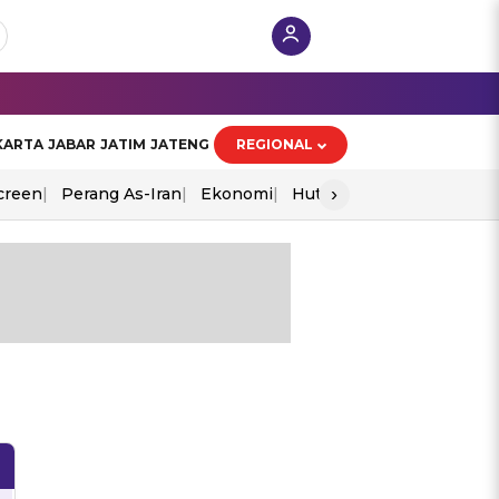
KARTA
JABAR
JATIM
JATENG
REGIONAL
›
creen
Perang As-Iran
Ekonomi
Hut Ri