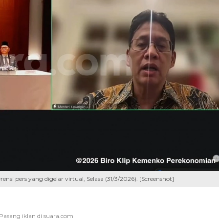
i pers yang digelar virtual, Selasa (31/3/2026). [Screenshot]