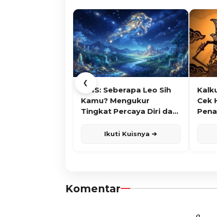
❮
KUIS: Seberapa Leo Sih
Kalk
Kamu? Mengukur
Cek 
Tingkat Percaya Diri dan
Pena
Karisma
Ikuti Kuisnya ➔
Komentar