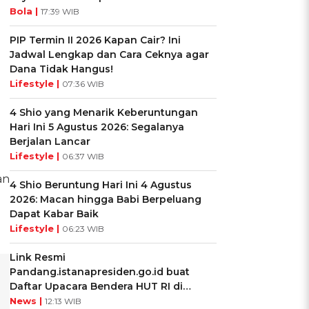
Bola |
17:39 WIB
PIP Termin II 2026 Kapan Cair? Ini
Jadwal Lengkap dan Cara Ceknya agar
Dana Tidak Hangus!
Lifestyle |
07:36 WIB
4 Shio yang Menarik Keberuntungan
Hari Ini 5 Agustus 2026: Segalanya
Berjalan Lancar
Lifestyle |
06:37 WIB
an
4 Shio Beruntung Hari Ini 4 Agustus
2026: Macan hingga Babi Berpeluang
Dapat Kabar Baik
Lifestyle |
06:23 WIB
Link Resmi
Pandang.istanapresiden.go.id buat
Daftar Upacara Bendera HUT RI di
Istana Negara
News |
12:13 WIB