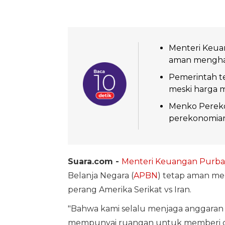
Menteri Keua
aman menghad
Pemerintah t
meski harga m
Menko Pereko
perekonomian 
Suara.com -
Menteri Keuangan
Purba
Belanja Negara (
APBN
) tetap aman m
perang Amerika Serikat vs Iran.
"Bahwa kami selalu menjaga anggaran
mempunyai ruangan untuk memberi cu