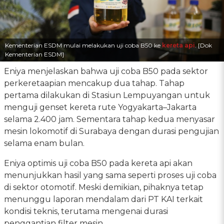
Kementerian ESDM mulai melakukan uji coba B50 ke
kereta api
. [Dok
Kementerian ESDM]
Eniya menjelaskan bahwa uji coba B50 pada sektor
perkeretaapian mencakup dua tahap. Tahap
pertama dilakukan di Stasiun Lempuyangan untuk
menguji genset kereta rute Yogyakarta–Jakarta
selama 2.400 jam. Sementara tahap kedua menyasar
mesin lokomotif di Surabaya dengan durasi pengujian
selama enam bulan.
Eniya optimis uji coba B50 pada kereta api akan
menunjukkan hasil yang sama seperti proses uji coba
di sektor otomotif. Meski demikian, pihaknya tetap
menunggu laporan mendalam dari PT KAI terkait
kondisi teknis, terutama mengenai durasi
penggantian filter mesin.