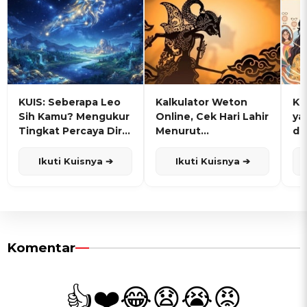
KUIS: Seberapa Leo
Kalkulator Weton
KU
Sih Kamu? Mengukur
Online, Cek Hari Lahir
ya
Tingkat Percaya Diri
Menurut
de
dan Karisma
Penanggalan Jawa
Ikuti Kuisnya ➔
Ikuti Kuisnya ➔
Komentar
👍
❤️
😂
😧
😭
😡