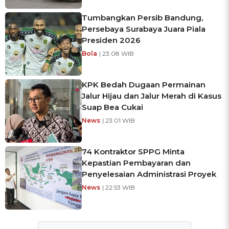
Tumbangkan Persib Bandung,
Persebaya Surabaya Juara Piala
Presiden 2026
Bola
| 23:08 WIB
KPK Bedah Dugaan Permainan
Jalur Hijau dan Jalur Merah di Kasus
Suap Bea Cukai
News
| 23:01 WIB
74 Kontraktor SPPG Minta
Kepastian Pembayaran dan
Penyelesaian Administrasi Proyek
News
| 22:53 WIB