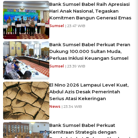
Bank Sumsel Babel Raih Apresiasi
Hari Anak Nasional, Tegaskan
Komitmen Bangun Generasi Emas
Sumsel
| 23:47 WIB
Bank Sumsel Babel Perkuat Peran
Dukung 100.000 Sultan Muda,
Perluas Inklusi Keuangan Sumsel
Sumsel
| 23:39 WIB
El Nino 2026 Lampaui Level Kuat,
Abdul Azis Desak Pemerintah
Serius Atasi Kekeringan
News
| 23:34 WIB
Bank Sumsel Babel Perkuat
Kemitraan Strategis dengan