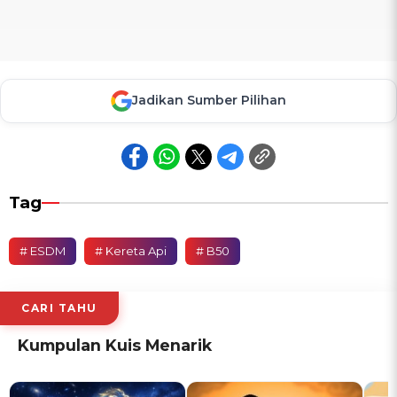
Jadikan Sumber Pilihan
Tag
# ESDM
# Kereta Api
# B50
CARI TAHU
Kumpulan Kuis Menarik