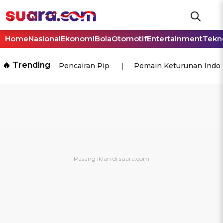
Home
Nasional
Ekonomi
Bola
Otomotif
Entertainment
Tekn
🔥 Trending
Pencairan Pip
Pemain Keturunan Indo