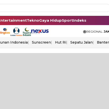
Entertainment
Tekno
Gaya Hidup
Sport
Indeks
REGIONAL:
JA
unan Indonesia
Sunscreen
Hut Ri
Sepatu Jalan
Bante