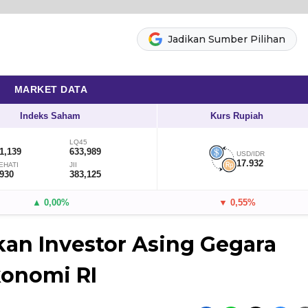
Jadikan Sumber Pilihan
MARKET DATA
Indeks Saham
Kurs Rupiah
LQ45
1,139
633,989
USD/IDR
17.932
EHATI
JII
,930
383,125
▲ 0,00%
▼ 0,55%
kan Investor Asing Gegara
konomi RI