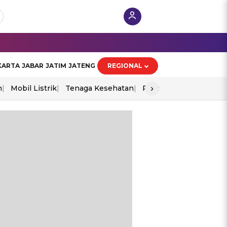
KARTA
JABAR
JATIM
JATENG
REGIONAL
›
n
Mobil Listrik
Tenaga Kesehatan
Piala Aff 2026
Ekono