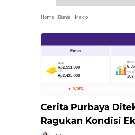
Home
Bisnis
Makro
Emas
IHSG
JUAL
6.35
Rp2.551.000
BELI
SRIK
Rp2.425.000
307
▼ 0,16%
Cerita Purbaya Dite
Ragukan Kondisi E