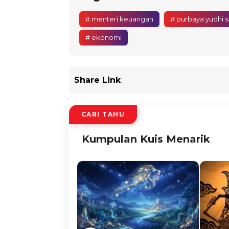
# menteri keuangan
# purbaya yudhi 
# ekonomi
Share Link
CARI TAHU
Kumpulan Kuis Menarik