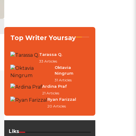
Top Writer Yoursay
Tarassa Q.
33 Articles
Oktavia
Ningrum
31 Articles
Ardina Praf
21 Articles
Ryan Farizzal
20 Articles
Liks