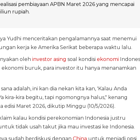
g realisasi pembiayaan APBN Maret 2026 yang mencapai
iliun rupiah.
ya Yudhi menceritakan pengalamannya saat menemui
ngan kerja ke Amerika Serikat beberapa waktu lalu.
anyakan oleh
investor asing
soal kondisi
ekonomi
Indones
rja ekonomi buruk, para investor itu hanya menanamkan
sana adalah, ini kan dia nekan kita kan, 'Kalau Anda
 Ya kira-kira begitu, tapi ngomongnya halus," kenang
 edisi Maret 2026, dikutip Minggu (10/5/2026).
aim kalau kondisi perekonomian Indonesia justru
tuk tidak usah takut jika mau investasi ke Indonesia.
nya sudah berdiskusi dengan
China
untuk menjadi opsi