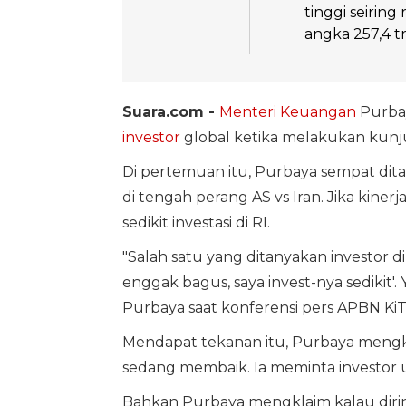
tinggi seirin
angka 257,4 tr
Suara.com -
Menteri Keuangan
Purba
investor
global ketika melakukan kunju
Di pertemuan itu, Purbaya sempat dit
di tengah perang AS vs Iran. Jika kine
sedikit investasi di RI.
"Salah satu yang ditanyakan investor di 
enggak bagus, saya invest-nya sedikit'.
Purbaya saat konferensi pers APBN KiTa
Mendapat tekanan itu, Purbaya mengkl
sedang membaik. Ia meminta investor un
Bahkan Purbaya mengklaim kalau diri