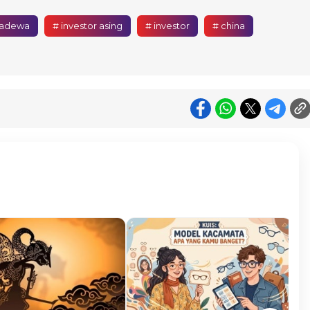
sadewa
# investor asing
# investor
# china