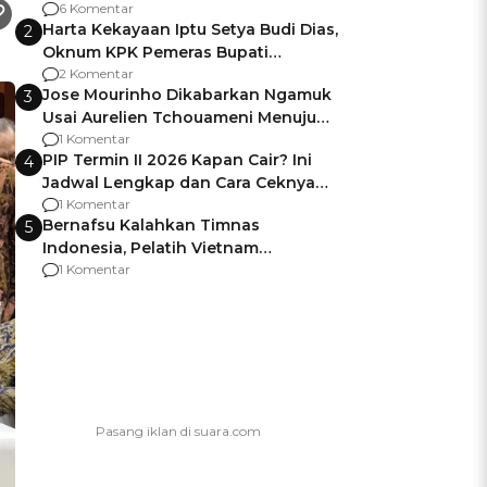
Gagalnya Negara Jamin Keamanan
6 Komentar
Harta Kekayaan Iptu Setya Budi Dias,
2
Oknum KPK Pemeras Bupati
Pemalang
2 Komentar
Jose Mourinho Dikabarkan Ngamuk
3
Usai Aurelien Tchouameni Menuju
Manchester United
1 Komentar
PIP Termin II 2026 Kapan Cair? Ini
4
Jadwal Lengkap dan Cara Ceknya
agar Dana Tidak Hangus!
1 Komentar
Bernafsu Kalahkan Timnas
5
Indonesia, Pelatih Vietnam
Berencana Pakai Jimat di Pakansari
1 Komentar