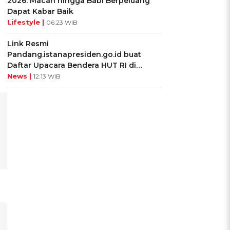
2026: Macan hingga Babi Berpeluang
Dapat Kabar Baik
Lifestyle |
06:23 WIB
Link Resmi
Pandang.istanapresiden.go.id buat
Daftar Upacara Bendera HUT RI di
Istana Negara
News |
12:13 WIB