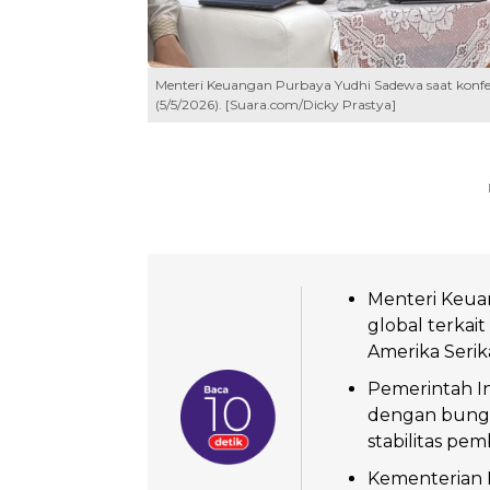
Menteri Keuangan Purbaya Yudhi Sadewa saat konfere
(5/5/2026). [Suara.com/Dicky Prastya]
Menteri Keua
global terkai
Amerika Serika
Pemerintah In
dengan bunga
stabilitas pem
Kementerian 