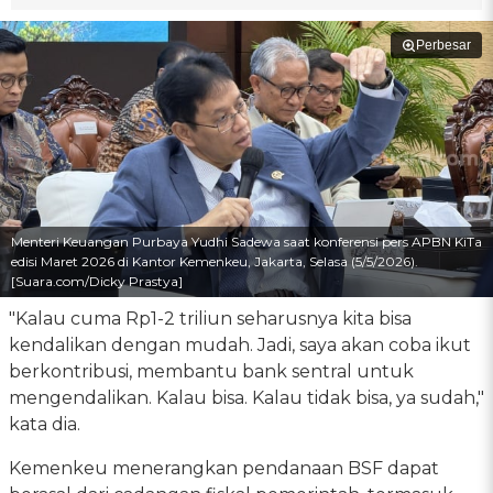
Perbesar
Menteri Keuangan Purbaya Yudhi Sadewa saat konferensi pers APBN KiTa
edisi Maret 2026 di Kantor Kemenkeu, Jakarta, Selasa (5/5/2026).
[Suara.com/Dicky Prastya]
"Kalau cuma Rp1-2 triliun seharusnya kita bisa
kendalikan dengan mudah. Jadi, saya akan coba ikut
berkontribusi, membantu bank sentral untuk
mengendalikan. Kalau bisa. Kalau tidak bisa, ya sudah,"
kata dia.
Kemenkeu menerangkan pendanaan BSF dapat