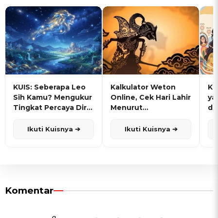
KUIS: Seberapa Leo
Kalkulator Weton
KU
Sih Kamu? Mengukur
Online, Cek Hari Lahir
ya
Tingkat Percaya Diri
Menurut
de
dan Karisma
Penanggalan Jawa
Ikuti Kuisnya ➔
Ikuti Kuisnya ➔
Komentar