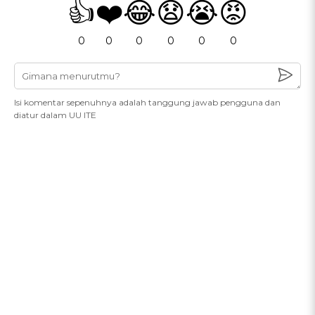
👍
❤️
😂
😧
😭
😡
0
0
0
0
0
0
Isi komentar sepenuhnya adalah tanggung jawab pengguna dan
diatur dalam UU ITE