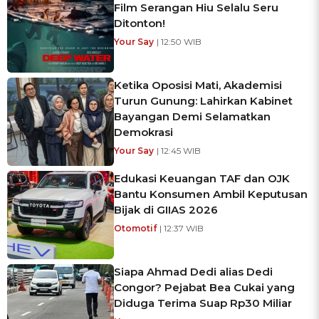
Film Serangan Hiu Selalu Seru
Ditonton!
Your Say
| 12:50 WIB
Ketika Oposisi Mati, Akademisi
Turun Gunung: Lahirkan Kabinet
Bayangan Demi Selamatkan
Demokrasi
Your Say
| 12:45 WIB
Edukasi Keuangan TAF dan OJK
Bantu Konsumen Ambil Keputusan
Bijak di GIIAS 2026
Otomotif
| 12:37 WIB
Siapa Ahmad Dedi alias Dedi
Congor? Pejabat Bea Cukai yang
Diduga Terima Suap Rp30 Miliar