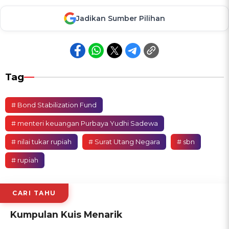
Jadikan Sumber Pilihan
Tag
# Bond Stabilization Fund
# menteri keuangan Purbaya Yudhi Sadewa
# nilai tukar rupiah
# Surat Utang Negara
# sbn
# rupiah
CARI TAHU
Kumpulan Kuis Menarik