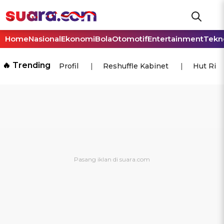
Home
Nasional
Ekonomi
Bola
Otomotif
Entertainment
Tekn
🔥 Trending
Profil
Reshuffle Kabinet
Hut Ri