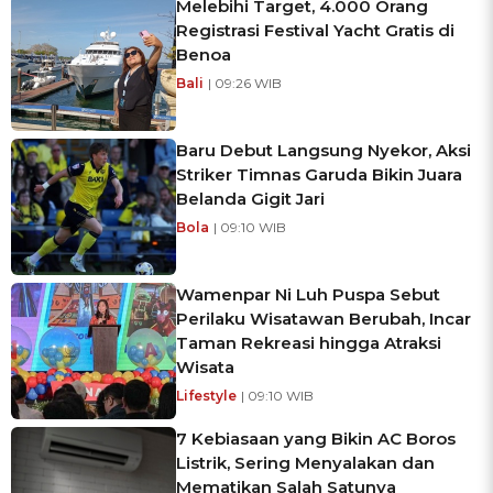
Melebihi Target, 4.000 Orang
Registrasi Festival Yacht Gratis di
Benoa
Bali
| 09:26 WIB
Baru Debut Langsung Nyekor, Aksi
Striker Timnas Garuda Bikin Juara
Belanda Gigit Jari
Bola
| 09:10 WIB
Wamenpar Ni Luh Puspa Sebut
Perilaku Wisatawan Berubah, Incar
Taman Rekreasi hingga Atraksi
Wisata
Lifestyle
| 09:10 WIB
7 Kebiasaan yang Bikin AC Boros
Listrik, Sering Menyalakan dan
Mematikan Salah Satunya