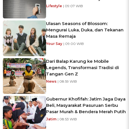
Lifestyle
| 09:07 WIB
Ulasan Seasons of Blossom:
Mengurai Luka, Duka, dan Tekanan
Masa Remaja
Your Say
| 09:00 WIB
Dari Balap Karung ke Mobile
Legends, Transformasi Tradisi di
Tangan Gen Z
News
| 08:59 WIB
Gubernur Khofifah: Jatim Jaga Daya
Beli, Masyarakat Pasuruan Serbu
Pasar Murah & Bendera Merah Putih
Jatim
| 08:53 WIB