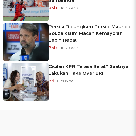
Samarinda
Bola
| 10:33 WIB
Persija Dibungkam Persib, Mauricio
Souza Klaim Macan Kemayoran
Lebih Hebat
Bola
| 10:29 WIB
Cicilan KPR Terasa Berat? Saatnya
Lakukan Take Over BRI
Bri
| 08:03 WIB