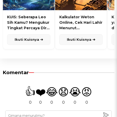
KUIS: Seberapa Leo
Kalkulator Weton
KU
Sih Kamu? Mengukur
Online, Cek Hari Lahir
ya
Tingkat Percaya Diri
Menurut
de
dan Karisma
Penanggalan Jawa
Ikuti Kuisnya ➔
Ikuti Kuisnya ➔
Komentar
👍
❤️
😂
😧
😭
😡
0
0
0
0
0
0