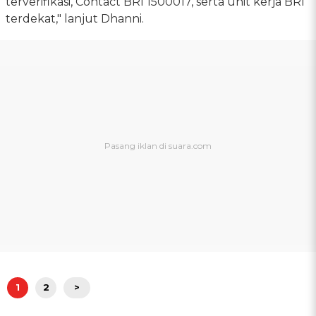
terverifikasi, Contact BRI 1500017, serta unit kerja BRI
terdekat," lanjut Dhanni.
1
2
>