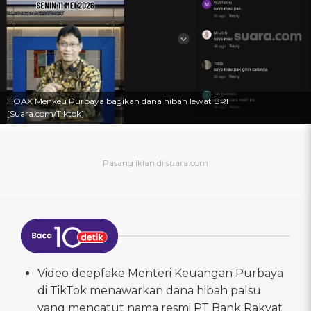
HOAX Menkeu Purbaya bagikan dana hibah lewat BRI
[Suara.com/Tiktok]
Video deepfake Menteri Keuangan Purbaya
di TikTok menawarkan dana hibah palsu
yang mencatut nama resmi PT Bank Rakyat