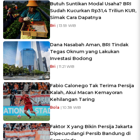
Butuh Suntikan Modal Usaha? BRI
Sudah Kucurkan Rp31,4 Triliun KUR,
Simak Cara Dapatnya
Bri
| 13:59 WIB
Dana Nasabah Aman, BRI Tindak
Tegas Oknum yang Lakukan
Investasi Bodong
Bri
| 11:21 WIB
Fabio Calonego Tak Terima Persija
Kalah, Akui Macan Kemayoran
Kehilangan Taring
Bola
| 10:38 WIB
Faktor X yang Bikin Persija Jakarta
Dipecundangi Persib Bandung di