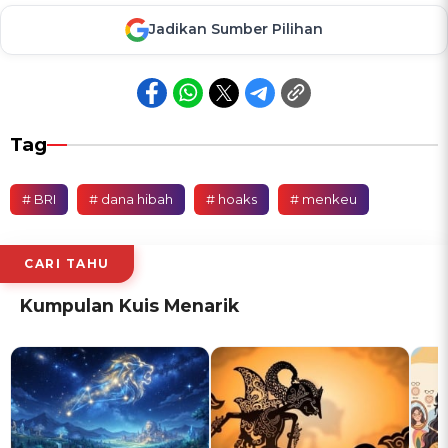
Jadikan Sumber Pilihan
Tag
# BRI
# dana hibah
# hoaks
# menkeu
CARI TAHU
Kumpulan Kuis Menarik