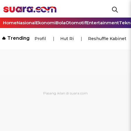
Home
Nasional
Ekonomi
Bola
Otomotif
Entertainment
Tekn
🔥 Trending
Profil
Hut Ri
Reshuffle Kabinet