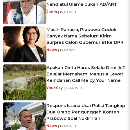
Nahdlatul Ulama bukan AD/ART
Jatim
| 15:49 WIB
Masih Rahasia, Prabowo Godok
Banyak Nama Sebelum Kirim
Surpres Calon Gubernur BI ke DPR
News
| 15:48 WIB
Apakah Cinta Harus Selalu Dimiliki?
Belajar Memahami Manusia Lewat
Keindahan Call Me by Your Name
Your Say
| 15:44 WIB
Respons Istana Usai Polisi Tangkap
Dua Orang Pengunggah Konten
Prabowo Soal Nuklir Iran
News
| 15:42 WIB