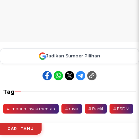
Jadikan Sumber Pilihan
Tag
# impor minyak mentah
# rusia
# Bahlil
# ESDM
CARI TAHU