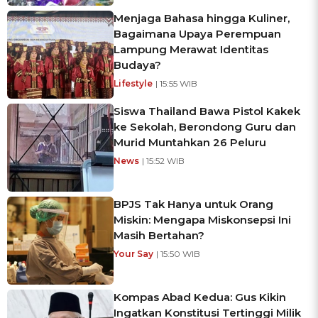
Menjaga Bahasa hingga Kuliner,
Bagaimana Upaya Perempuan
Lampung Merawat Identitas
Budaya?
Lifestyle
| 15:55 WIB
Siswa Thailand Bawa Pistol Kakek
ke Sekolah, Berondong Guru dan
Murid Muntahkan 26 Peluru
News
| 15:52 WIB
BPJS Tak Hanya untuk Orang
Miskin: Mengapa Miskonsepsi Ini
Masih Bertahan?
Your Say
| 15:50 WIB
Kompas Abad Kedua: Gus Kikin
Ingatkan Konstitusi Tertinggi Milik