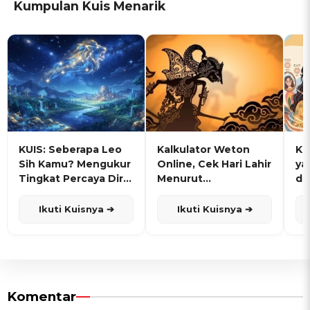
Kumpulan Kuis Menarik
KUIS: Seberapa Leo
Kalkulator Weton
KU
Sih Kamu? Mengukur
Online, Cek Hari Lahir
ya
Tingkat Percaya Diri
Menurut
de
dan Karisma
Penanggalan Jawa
Ikuti Kuisnya ➔
Ikuti Kuisnya ➔
Komentar