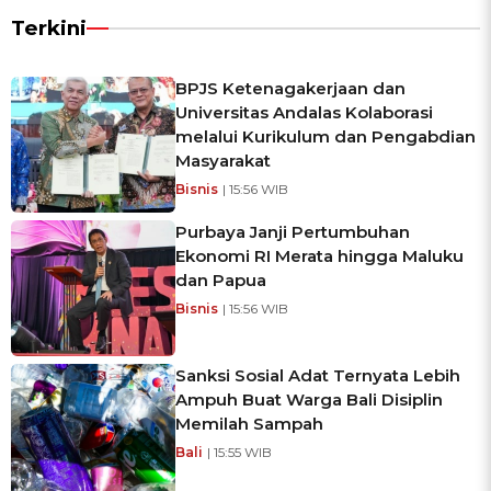
Terkini
BPJS Ketenagakerjaan dan
Universitas Andalas Kolaborasi
melalui Kurikulum dan Pengabdian
Masyarakat
Bisnis
| 15:56 WIB
Purbaya Janji Pertumbuhan
Ekonomi RI Merata hingga Maluku
dan Papua
Bisnis
| 15:56 WIB
Sanksi Sosial Adat Ternyata Lebih
Ampuh Buat Warga Bali Disiplin
Memilah Sampah
Bali
| 15:55 WIB