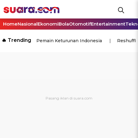
Home
Nasional
Ekonomi
Bola
Otomotif
Entertainment
Tekn
🔥 Trending
Pemain Keturunan Indonesia
Reshuffl