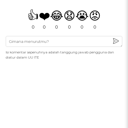
👍
❤️
😂
😧
😭
😡
0
0
0
0
0
0
Isi komentar sepenuhnya adalah tanggung jawab pengguna dan
diatur dalam UU ITE