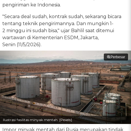
pengiriman ke Indonesia.
"Secara deal sudah, kontrak sudah, sekarang bicara
tentang teknik pengirimannya. Dan mungkin 1-
2 minggu ini sudah bisa," ujar Bahlil saat ditemui
wartawan di Kementerian ESDM, Jakarta,
Senin (11/5/2026).
Perbesar
Ilustrasi fasilitas minyak mentah. [Pexels].
Impor minyak mentah dari Rusia merupakan tindak