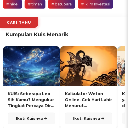
# nikel
# timah
# batubara
# Iklim Investasi
CARI TAHU
Kumpulan Kuis Menarik
KUIS: Seberapa Leo
Kalkulator Weton
KU
Sih Kamu? Mengukur
Online, Cek Hari Lahir
ya
Tingkat Percaya Diri
Menurut
de
dan Karisma
Penanggalan Jawa
Ikuti Kuisnya ➔
Ikuti Kuisnya ➔