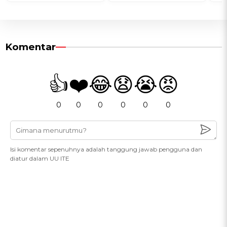
Komentar
👍
❤️
😂
😧
😭
😡
0
0
0
0
0
0
Isi komentar sepenuhnya adalah tanggung jawab pengguna dan
diatur dalam UU ITE