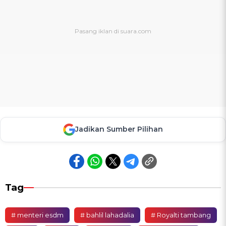
Jadikan Sumber Pilihan
Tag
# menteri esdm
# bahlil lahadalia
# Royalti tambang