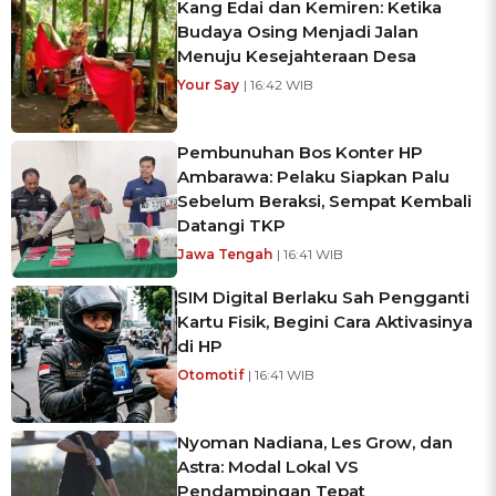
Kang Edai dan Kemiren: Ketika
Budaya Osing Menjadi Jalan
Menuju Kesejahteraan Desa
Your Say
| 16:42 WIB
Pembunuhan Bos Konter HP
Ambarawa: Pelaku Siapkan Palu
Sebelum Beraksi, Sempat Kembali
Datangi TKP
Jawa Tengah
| 16:41 WIB
SIM Digital Berlaku Sah Pengganti
Kartu Fisik, Begini Cara Aktivasinya
di HP
Otomotif
| 16:41 WIB
Nyoman Nadiana, Les Grow, dan
Astra: Modal Lokal VS
Pendampingan Tepat