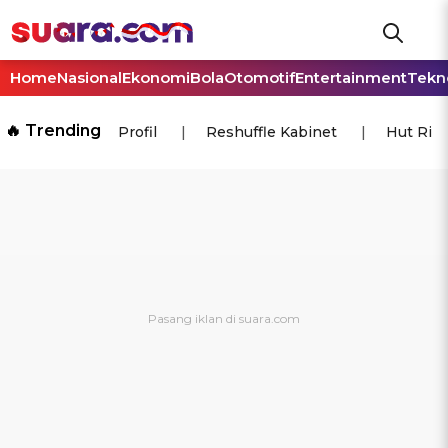
Home
Nasional
Ekonomi
Bola
Otomotif
Entertainment
Tekn
🔥 Trending
Profil
Reshuffle Kabinet
Hut Ri