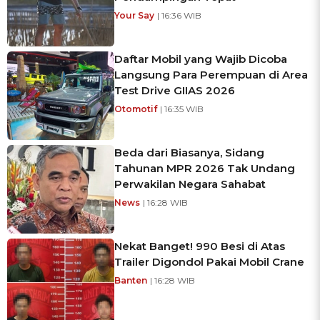
Your Say
| 16:36 WIB
Daftar Mobil yang Wajib Dicoba
Langsung Para Perempuan di Area
Test Drive GIIAS 2026
Otomotif
| 16:35 WIB
Beda dari Biasanya, Sidang
Tahunan MPR 2026 Tak Undang
Perwakilan Negara Sahabat
News
| 16:28 WIB
Nekat Banget! 990 Besi di Atas
Trailer Digondol Pakai Mobil Crane
Banten
| 16:28 WIB