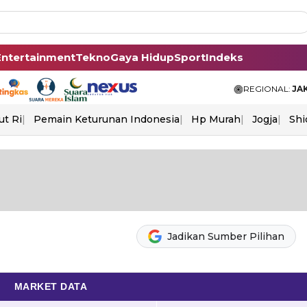
Entertainment
Tekno
Gaya Hidup
Sport
Indeks
REGIONAL:
JA
ut Ri
Pemain Keturunan Indonesia
Hp Murah
Jogja
Shi
Jadikan Sumber Pilihan
MARKET DATA