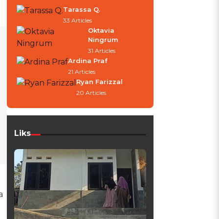
Tarassa Q.
33 Articles
Oktavia
Ningrum
31 Articles
Ardina Praf
21 Articles
Ryan Farizzal
20 Articles
Liks
a