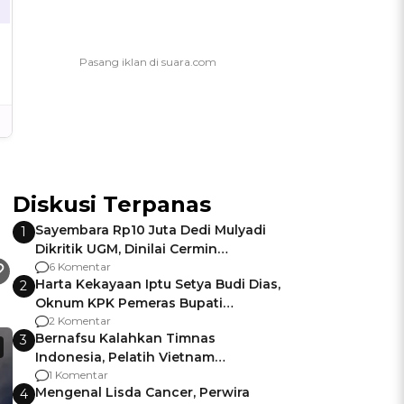
Diskusi Terpanas
Sayembara Rp10 Juta Dedi Mulyadi
1
Dikritik UGM, Dinilai Cermin
Gagalnya Negara Jamin Keamanan
6 Komentar
Harta Kekayaan Iptu Setya Budi Dias,
2
Oknum KPK Pemeras Bupati
Pemalang
2 Komentar
Bernafsu Kalahkan Timnas
3
Indonesia, Pelatih Vietnam
Berencana Pakai Jimat di Pakansari
1 Komentar
Mengenal Lisda Cancer, Perwira
4