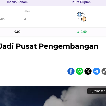
Indeks Saham
Kurs Rupiah
LQ45
...
EHATI
JII
...
0,00
▲ 0,00
 Jadi Pusat Pengembangan
Perbesar