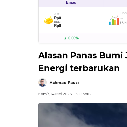
Emas
IHSG
JUAL
...
Rp0
BELI
SRIK
Rp0
▲ 0.00%
Alasan Panas Bumi
Energi terbarukan
Achmad Fauzi
Kamis, 14 Mei 2026 | 15:22 WIB