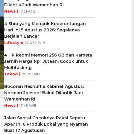
Dilantik Jadi Wamenhan RI
News |
17:21 WIB
4 Shio yang Menarik Keberuntungan
Hari Ini 5 Agustus 2026: Segalanya
Berjalan Lancar
Lifestyle |
06:37 WIB
4 HP Redmi Memori 256 GB dan Kamera
Jernih Harga Rp1 Jutaan, Cocok untuk
Multitasking
Tekno |
09:29 WIB
Bocoran Reshuffle Kabinet Agustus:
Norman Joesoef Bakal Dilantik Jadi
Wamenhan RI
News |
17:49 WIB
Jalan Santai Cocoknya Pakai Sepatu
Apa? Ini 6 Produk Lokal yang Nyaman
Buat 17 Agustusan