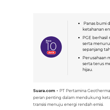
Panas bumi d
ketahanan ene
PGE berhasil 
serta menurunk
sepanjang tah
Perusahaan me
serta terus 
hijau.
Suara.com -
PT Pertamina Geothermal
peran penting dalam mendukung ketah
transisi menuju energi rendah emisi.