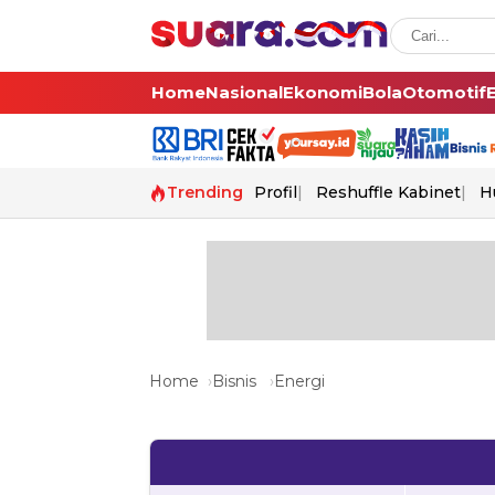
Home
Nasional
Ekonomi
Bola
Otomotif
Trending
Profil
Reshuffle Kabinet
H
Home
Bisnis
Energi