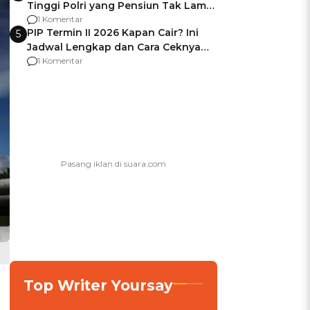
Tinggi Polri yang Pensiun Tak Lama
Usai Jadi Brigjen
1 Komentar
PIP Termin II 2026 Kapan Cair? Ini
5
Jadwal Lengkap dan Cara Ceknya
agar Dana Tidak Hangus!
1 Komentar
Top Writer Yoursay