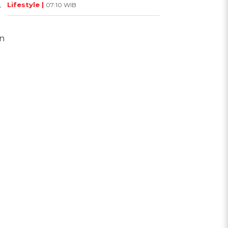
.
Lifestyle |
07:10 WIB
an