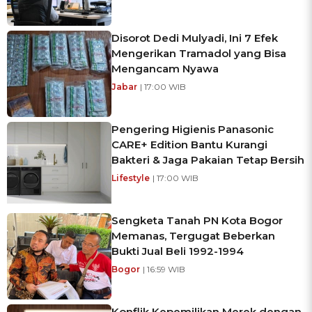
Disorot Dedi Mulyadi, Ini 7 Efek
Mengerikan Tramadol yang Bisa
Mengancam Nyawa
Jabar
| 17:00 WIB
Pengering Higienis Panasonic
CARE+ Edition Bantu Kurangi
Bakteri & Jaga Pakaian Tetap Bersih
Lifestyle
| 17:00 WIB
Sengketa Tanah PN Kota Bogor
Memanas, Tergugat Beberkan
Bukti Jual Beli 1992-1994
Bogor
| 16:59 WIB
Konflik Kepemilikan Merek dengan