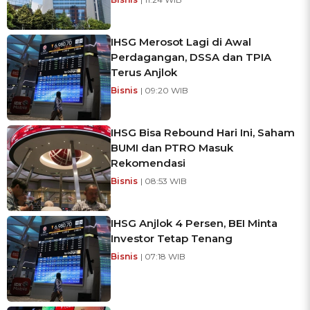
IHSG Merosot Lagi di Awal
Perdagangan, DSSA dan TPIA
Terus Anjlok
Bisnis
| 09:20 WIB
IHSG Bisa Rebound Hari Ini, Saham
BUMI dan PTRO Masuk
Rekomendasi
Bisnis
| 08:53 WIB
IHSG Anjlok 4 Persen, BEI Minta
Investor Tetap Tenang
Bisnis
| 07:18 WIB