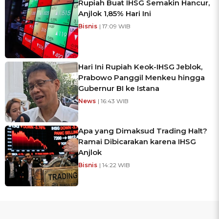
Rupiah Buat IHSG Semakin Hancur,
Anjlok 1,85% Hari Ini
Bisnis
| 17:09 WIB
Hari Ini Rupiah Keok-IHSG Jeblok,
Prabowo Panggil Menkeu hingga
Gubernur BI ke Istana
News
| 16:43 WIB
Apa yang Dimaksud Trading Halt?
Ramai Dibicarakan karena IHSG
Anjlok
Bisnis
| 14:22 WIB