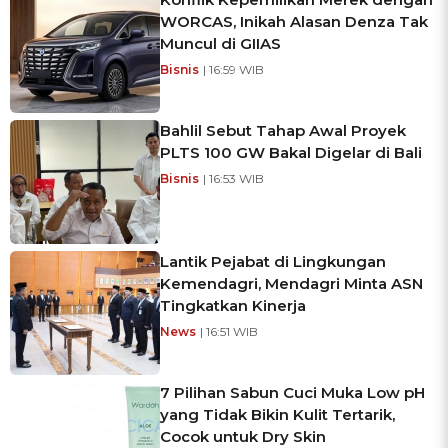
WORCAS, Inikah Alasan Denza Tak
Muncul di GIIAS
Bisnis
| 16:59 WIB
Bahlil Sebut Tahap Awal Proyek
PLTS 100 GW Bakal Digelar di Bali
Bisnis
| 16:53 WIB
Lantik Pejabat di Lingkungan
Kemendagri, Mendagri Minta ASN
Tingkatkan Kinerja
News
| 16:51 WIB
7 Pilihan Sabun Cuci Muka Low pH
yang Tidak Bikin Kulit Tertarik,
Cocok untuk Dry Skin