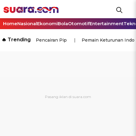
Home
Nasional
Ekonomi
Bola
Otomotif
Entertainment
Tekn
🔥 Trending
Pencairan Pip
Pemain Keturunan Indo