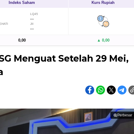
Indeks Saham
Kurs Rupiah
LQ45
...
EHATI
JII
...
0,00
▲ 0,00
HSG Menguat Setelah 29 Mei,
a
Perbesar