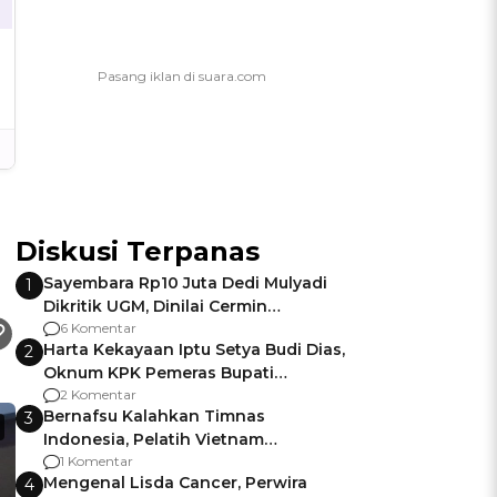
Diskusi Terpanas
Sayembara Rp10 Juta Dedi Mulyadi
1
Dikritik UGM, Dinilai Cermin
Gagalnya Negara Jamin Keamanan
6 Komentar
Harta Kekayaan Iptu Setya Budi Dias,
2
Oknum KPK Pemeras Bupati
Pemalang
2 Komentar
Bernafsu Kalahkan Timnas
3
Indonesia, Pelatih Vietnam
Berencana Pakai Jimat di Pakansari
1 Komentar
Mengenal Lisda Cancer, Perwira
4