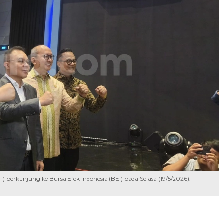
) berkunjung ke Bursa Efek Indonesia (BEI) pada Selasa (19/5/2026).