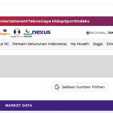
Entertainment
Tekno
Gaya Hidup
Sport
Indeks
REGIONAL:
JA
ut Ri
Pemain Keturunan Indonesia
Hp Murah
Jogja
Shi
Jadikan Sumber Pilihan
MARKET DATA