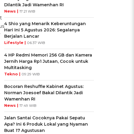
Dilantik Jadi Wamenhan RI
News |
17:21 WIB
t
4 Shio yang Menarik Keberuntungan
us
Hari Ini 5 Agustus 2026: Segalanya
r
Berjalan Lancar
Lifestyle |
06:37 WIB
4 HP Redmi Memori 256 GB dan Kamera
Jernih Harga Rp1 Jutaan, Cocok untuk
Multitasking
Tekno |
09:29 WIB
Bocoran Reshuffle Kabinet Agustus:
Norman Joesoef Bakal Dilantik Jadi
Wamenhan RI
News |
17:49 WIB
Jalan Santai Cocoknya Pakai Sepatu
Apa? Ini 6 Produk Lokal yang Nyaman
Buat 17 Agustusan