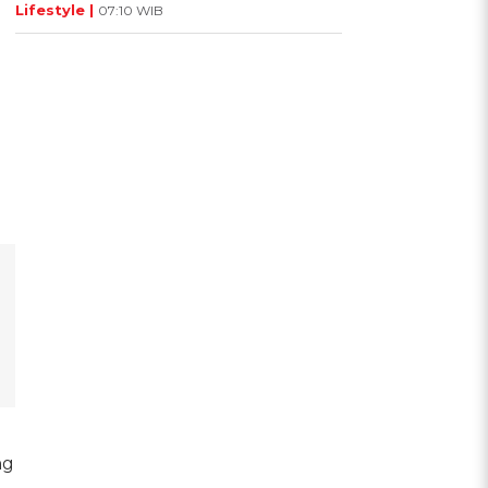
Lifestyle |
07:10 WIB
ng