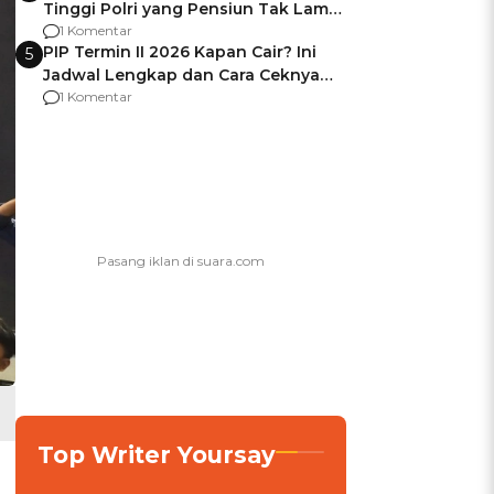
Tinggi Polri yang Pensiun Tak Lama
Usai Jadi Brigjen
1 Komentar
PIP Termin II 2026 Kapan Cair? Ini
5
Jadwal Lengkap dan Cara Ceknya
agar Dana Tidak Hangus!
1 Komentar
Top Writer Yoursay