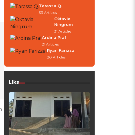
Tarassa Q.
33 Articles
Oktavia
Ningrum
31 Articles
Ardina Praf
21 Articles
Ryan Farizzal
20 Articles
Liks
m