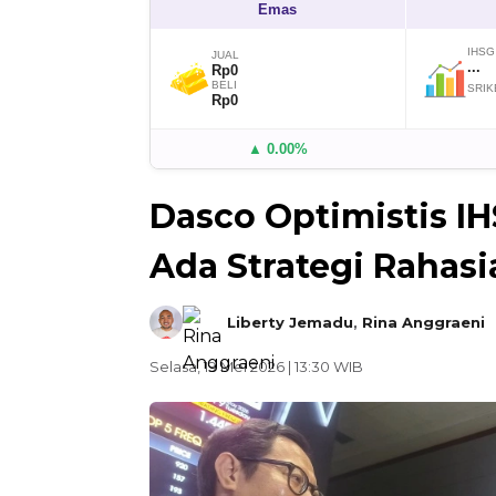
Emas
IHSG
JUAL
...
Rp0
BELI
SRIK
Rp0
▲ 0.00%
Dasco Optimistis I
Ada Strategi Rahasi
Liberty Jemadu
,
Rina Anggraeni
Selasa, 19 Mei 2026 | 13:30 WIB