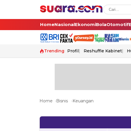
Home
Nasional
Ekonomi
Bola
Otomotif
Trending
Profil
Reshuffle Kabinet
H
Home
Bisnis
Keuangan