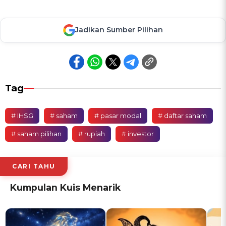
Jadikan Sumber Pilihan
Tag
# IHSG
# saham
# pasar modal
# daftar saham
# saham pilihan
# rupiah
# investor
CARI TAHU
Kumpulan Kuis Menarik