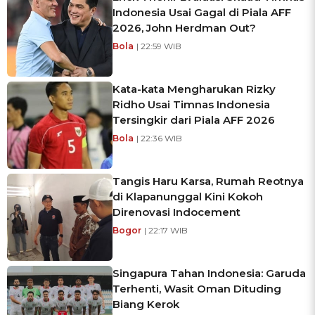
Indonesia Usai Gagal di Piala AFF
2026, John Herdman Out?
Bola
| 22:59 WIB
Kata-kata Mengharukan Rizky
Ridho Usai Timnas Indonesia
Tersingkir dari Piala AFF 2026
Bola
| 22:36 WIB
Tangis Haru Karsa, Rumah Reotnya
di Klapanunggal Kini Kokoh
Direnovasi Indocement
Bogor
| 22:17 WIB
Singapura Tahan Indonesia: Garuda
Terhenti, Wasit Oman Dituding
Biang Kerok