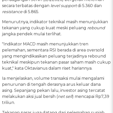
secara terbatas dengan
level support
di 5.360 dan
resistance
di 5.865.
Menurutnya, indikator teknikal masih menunjukkan
tekanan yang cukup kuat meski peluang
rebound
jangka pendek mulai terlihat.
"Indikator MACD masih menunjukkan tren
pelemahan, sementara RSI berada di area oversold
yang mengindikasikan peluang terjadinya rebound
teknikal meskipun tekanan pasar saham masih cukup
kuat," kata Oktavianus dalam riset hariannya.
Ia menjelaskan, volume transaksi mulai mengalami
penurunan di tengah derasnya arus keluar dana
asing. Sepanjang pekan lalu, investor asing tercatat
melakukan aksi jual bersih (
net sell
) mencapai Rp7,39
triliun.
Tekanan pasar juga datang dari pelemahan rupiah