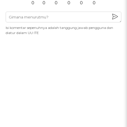
0
0
0
0
0
0
Isi komentar sepenuhnya adalah tanggung jawab pengguna dan
diatur dalam UU ITE