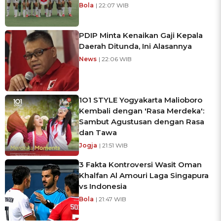
Bola
| 22:07 WIB
PDIP Minta Kenaikan Gaji Kepala
Daerah Ditunda, Ini Alasannya
News
| 22:06 WIB
1O1 STYLE Yogyakarta Malioboro
Kembali dengan 'Rasa Merdeka':
Sambut Agustusan dengan Rasa
dan Tawa
Jogja
| 21:51 WIB
3 Fakta Kontroversi Wasit Oman
Khalfan Al Amouri Laga Singapura
vs Indonesia
Bola
| 21:47 WIB