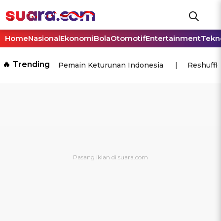
Home
Nasional
Ekonomi
Bola
Otomotif
Entertainment
Tekn
🔥 Trending
Pemain Keturunan Indonesia
Reshuffl