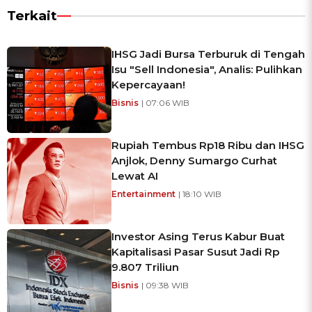
Terkait
IHSG Jadi Bursa Terburuk di Tengah
Isu "Sell Indonesia", Analis: Pulihkan
Kepercayaan!
Bisnis
| 07:06 WIB
Rupiah Tembus Rp18 Ribu dan IHSG
Anjlok, Denny Sumargo Curhat
Lewat AI
Entertainment
| 18:10 WIB
Investor Asing Terus Kabur Buat
Kapitalisasi Pasar Susut Jadi Rp
9.807 Triliun
Bisnis
| 09:38 WIB