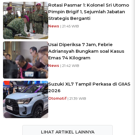
Rotasi Pasmar 1: Kolonel Sri Utomo
Pimpin Brigif 1, Sejumlah Jabatan
Strategis Berganti
News
| 21:45 WIB
Usai Diperiksa 7 Jam, Febrie
Adriansyah Bungkam soal Kasus
Emas 74 Kilogram
News
| 21:42 WIB
Suzuki XL7 Tampil Perkasa di GIIAS
2026
Otomotif
| 21:39 WIB
LIHAT ARTIKEL LAINNYA