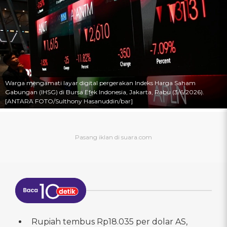
Warga mengamati layar digital pergerakan Indeks Harga Saham
Gabungan (IHSG) di Bursa Efek Indonesia, Jakarta, Rabu (3/6/2026).
[ANTARA FOTO/Sulthony Hasanuddin/bar]
Rupiah tembus Rp18.035 per dolar AS,