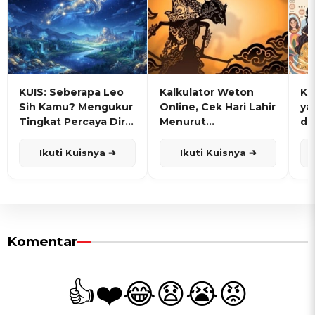
KUIS: Seberapa Leo
Kalkulator Weton
KU
Sih Kamu? Mengukur
Online, Cek Hari Lahir
ya
Tingkat Percaya Diri
Menurut
de
dan Karisma
Penanggalan Jawa
Ikuti Kuisnya ➔
Ikuti Kuisnya ➔
Komentar
👍
❤️
😂
😧
😭
😡