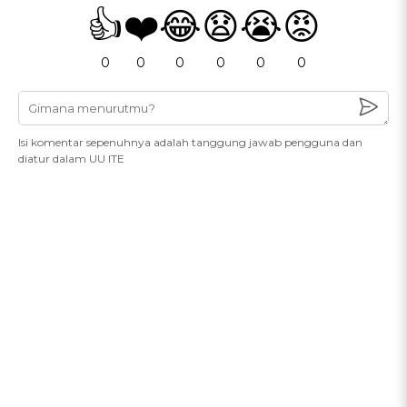
👍
❤️
😂
😧
😭
😡
0
0
0
0
0
0
Isi komentar sepenuhnya adalah tanggung jawab pengguna dan
diatur dalam UU ITE