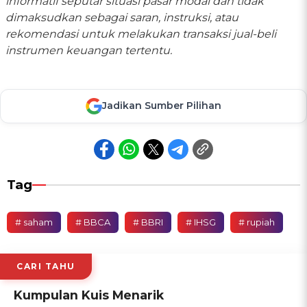
informatif seputar situasi pasar modal dan tidak
dimaksudkan sebagai saran, instruksi, atau
rekomendasi untuk melakukan transaksi jual-beli
instrumen keuangan tertentu.
Jadikan Sumber Pilihan
Tag
# saham
# BBCA
# BBRI
# IHSG
# rupiah
CARI TAHU
Kumpulan Kuis Menarik