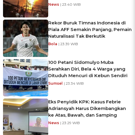
News
| 23:40 WIB
Rekor Buruk Timnas Indonesia di
Piala AFF Semakin Panjang, Pemain
Naturalisasi Tak Berkutik
Bola
| 23:39 WIB
100 Petani Sidomulyo Muba
Serahkan Diri, Bela 4 Warga yang
Dituduh Mencuri di Kebun Sendiri
Sumsel
| 23:34 WIB
Eks Penyidik KPK: Kasus Febrie
Adriansyah Harus Dikembangkan
ke Atas, Bawah, dan Samping
News
| 23:29 WIB