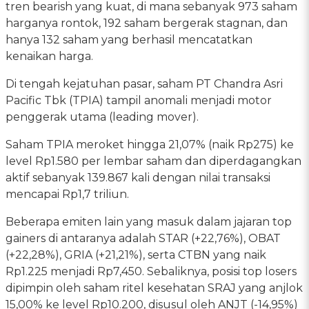
tren bearish yang kuat, di mana sebanyak 973 saham
harganya rontok, 192 saham bergerak stagnan, dan
hanya 132 saham yang berhasil mencatatkan
kenaikan harga.
Di tengah kejatuhan pasar, saham PT Chandra Asri
Pacific Tbk (TPIA) tampil anomali menjadi motor
penggerak utama (leading mover).
Saham TPIA meroket hingga 21,07% (naik Rp275) ke
level Rp1.580 per lembar saham dan diperdagangkan
aktif sebanyak 139.867 kali dengan nilai transaksi
mencapai Rp1,7 triliun.
Beberapa emiten lain yang masuk dalam jajaran top
gainers di antaranya adalah STAR (+22,76%), OBAT
(+22,28%), GRIA (+21,21%), serta CTBN yang naik
Rp1.225 menjadi Rp7,450. Sebaliknya, posisi top losers
dipimpin oleh saham ritel kesehatan SRAJ yang anjlok
15,00% ke level Rp10.200, disusul oleh ANJT (-14,95%)