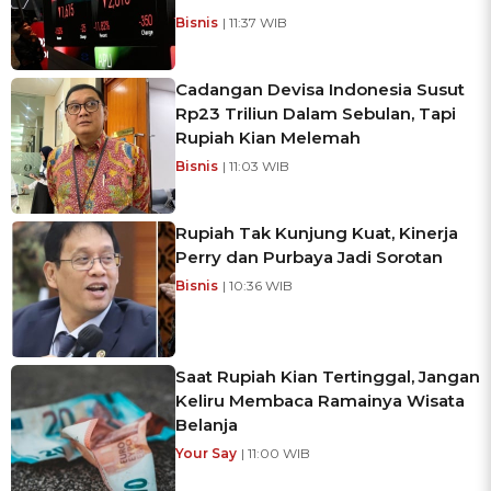
Bisnis
| 11:37 WIB
Cadangan Devisa Indonesia Susut
Rp23 Triliun Dalam Sebulan, Tapi
Rupiah Kian Melemah
Bisnis
| 11:03 WIB
Rupiah Tak Kunjung Kuat, Kinerja
Perry dan Purbaya Jadi Sorotan
Bisnis
| 10:36 WIB
Saat Rupiah Kian Tertinggal, Jangan
Keliru Membaca Ramainya Wisata
Belanja
Your Say
| 11:00 WIB