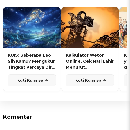
KUIS: Seberapa Leo
Kalkulator Weton
KU
Sih Kamu? Mengukur
Online, Cek Hari Lahir
ya
Tingkat Percaya Diri
Menurut
de
dan Karisma
Penanggalan Jawa
Ikuti Kuisnya ➔
Ikuti Kuisnya ➔
Komentar