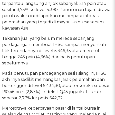
terpantau langsung anjlok sebanyak 214 poin atau
sekitar 3,75% ke level 5.390. Penurunan tajam di awal
paruh waktu ini dilaporkan melampaui rata-rata
pelemahan yang terjadi di mayoritas bursa saham
kawasan Asia.
Tekanan jual yang belum mereda sepanjang
perdagangan membuat IHSG sempat menyentuh
titik terendahnya di level 5.346,33 atau merosot
hingga 245 poin (4,36%) dari basis penutupan
sebelumnya.
Pada penutupan perdagangan sesi I siang ini, IHSG
akhirnya sedikit memangkas jarak pelemahan dan
bertengger di level 5.434,30, atau terkoreksi sebesar
160,46 poin (2,87%). Indeks LQ45 juga ikut turun
sebesar 2,77% ke posisi 542,32.
Merosotnya kepercayaan pasar di lantai bursa ini
sejalan dengan volatilitas tinggi yang melanda nilai