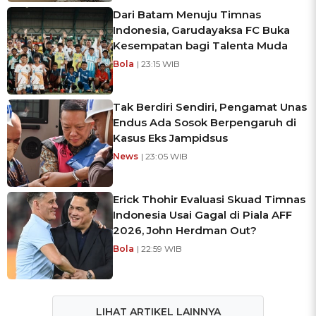
Dari Batam Menuju Timnas
Indonesia, Garudayaksa FC Buka
Kesempatan bagi Talenta Muda
Bola
| 23:15 WIB
Tak Berdiri Sendiri, Pengamat Unas
Endus Ada Sosok Berpengaruh di
Kasus Eks Jampidsus
News
| 23:05 WIB
Erick Thohir Evaluasi Skuad Timnas
Indonesia Usai Gagal di Piala AFF
2026, John Herdman Out?
Bola
| 22:59 WIB
LIHAT ARTIKEL LAINNYA