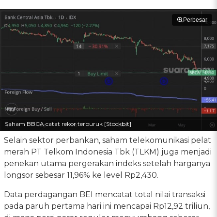
Perbesar
Saham BBCA catat rekor terburuk [Stockbit]
Selain sektor perbankan, saham telekomunikasi pelat
merah PT Telkom Indonesia Tbk (TLKM) juga menjadi
penekan utama pergerakan indeks setelah harganya
longsor sebesar 11,96% ke level Rp2,430.
Data perdagangan BEI mencatat total nilai transaksi
pada paruh pertama hari ini mencapai Rp12,92 triliun,