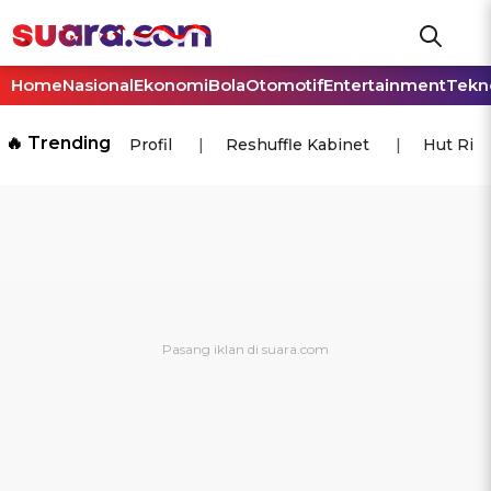
Home
Nasional
Ekonomi
Bola
Otomotif
Entertainment
Tekn
🔥 Trending
Profil
Reshuffle Kabinet
Hut Ri