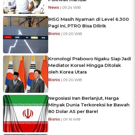
News
| 09:24 WIB
IHSG Masih Nyaman di Level 6.300
Pagi Ini, PTRO Bisa Dilirik
Bisnis
| 09:20 WIB
Kronologi Prabowo Ngaku Siap Jadi
Mediator Korsel Hingga Ditolak
oleh Korea Utara
Bisnis
| 09:20 WIB
Negosiasi Iran Berlanjut, Harga
Minyak Dunia Terkoreksi ke Bawah
80 Dolar AS per Barel
Bisnis
| 09:16 WIB