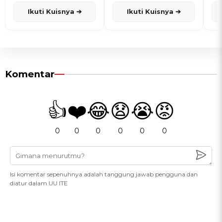
Ikuti Kuisnya ➔
Ikuti Kuisnya ➔
Komentar
👍
❤️
😂
😧
😭
😡
0
0
0
0
0
0
Isi komentar sepenuhnya adalah tanggung jawab pengguna dan
diatur dalam UU ITE