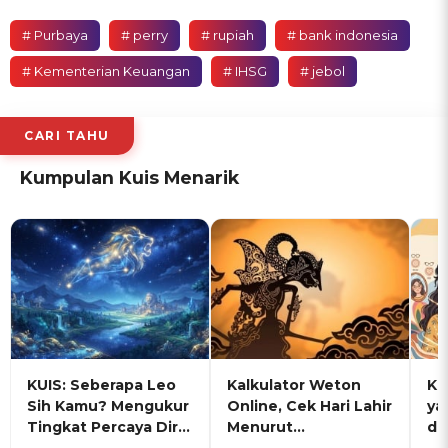
# Purbaya
# perry
# rupiah
# bank indonesia
# Kementerian Keuangan
# IHSG
# jebol
CARI TAHU
Kumpulan Kuis Menarik
KUIS: Seberapa Leo
Kalkulator Weton
KU
Sih Kamu? Mengukur
Online, Cek Hari Lahir
ya
Tingkat Percaya Diri
Menurut
de
dan Karisma
Penanggalan Jawa