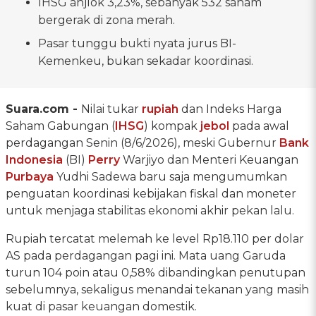
IHSG anjlok 3,23%, sebanyak 532 saham
bergerak di zona merah.
Pasar tunggu bukti nyata jurus BI-
Kemenkeu, bukan sekadar koordinasi.
Suara.com -
Nilai tukar
rupiah
dan Indeks Harga
Saham Gabungan (
IHSG
) kompak
jebol
pada awal
perdagangan Senin (8/6/2026), meski Gubernur
Bank
Indonesia
(BI)
Perry
Warjiyo dan Menteri Keuangan
Purbaya
Yudhi Sadewa baru saja mengumumkan
penguatan koordinasi kebijakan fiskal dan moneter
untuk menjaga stabilitas ekonomi akhir pekan lalu.
Rupiah tercatat melemah ke level Rp18.110 per dolar
AS pada perdagangan pagi ini. Mata uang Garuda
turun 104 poin atau 0,58% dibandingkan penutupan
sebelumnya, sekaligus menandai tekanan yang masih
kuat di pasar keuangan domestik.