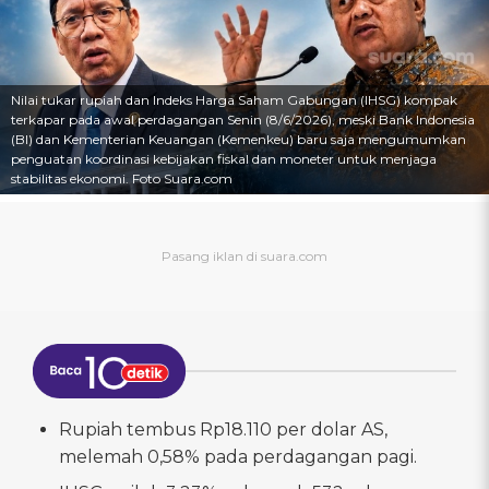
Nilai tukar rupiah dan Indeks Harga Saham Gabungan (IHSG) kompak
terkapar pada awal perdagangan Senin (8/6/2026), meski Bank Indonesia
(BI) dan Kementerian Keuangan (Kemenkeu) baru saja mengumumkan
penguatan koordinasi kebijakan fiskal dan moneter untuk menjaga
stabilitas ekonomi. Foto Suara.com
Rupiah tembus Rp18.110 per dolar AS,
melemah 0,58% pada perdagangan pagi.