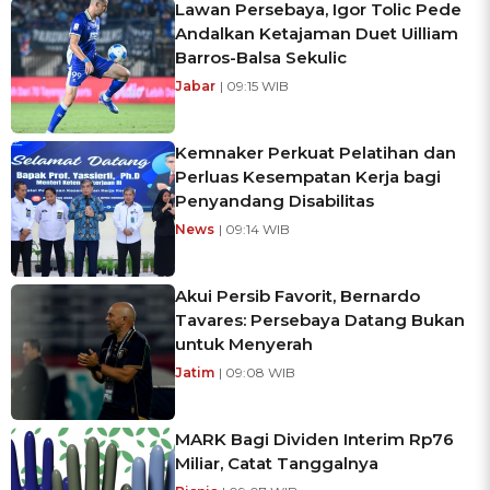
Lawan Persebaya, Igor Tolic Pede
Andalkan Ketajaman Duet Uilliam
Barros-Balsa Sekulic
Jabar
| 09:15 WIB
Kemnaker Perkuat Pelatihan dan
Perluas Kesempatan Kerja bagi
Penyandang Disabilitas
News
| 09:14 WIB
Akui Persib Favorit, Bernardo
Tavares: Persebaya Datang Bukan
untuk Menyerah
Jatim
| 09:08 WIB
MARK Bagi Dividen Interim Rp76
Miliar, Catat Tanggalnya