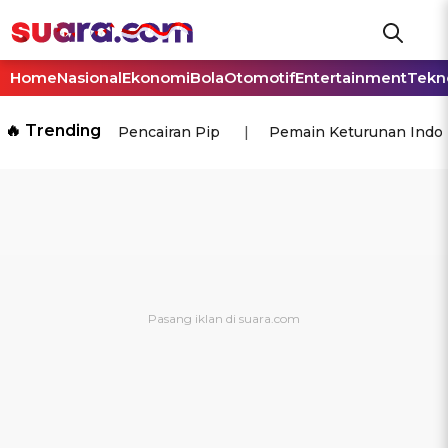
Home
Nasional
Ekonomi
Bola
Otomotif
Entertainment
Tekn
🔥 Trending
Pencairan Pip
Pemain Keturunan Indo