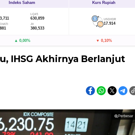
Indeks Saham
Kurs Rupiah
LQ45
3,711
630,859
USD/IDR
17.914
EHATI
JII
,881
380,533
▲ 0,00%
▼ 0,10%
u, IHSG Akhirnya Berlanjut
Perbesar