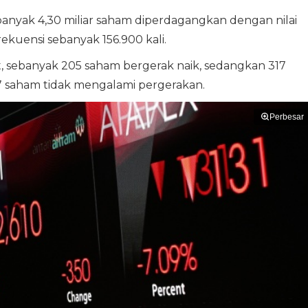
anyak 4,30 miliar saham diperdagangkan dengan nilai
frekuensi sebanyak 156.900 kali.
 sebanyak 205 saham bergerak naik, sedangkan 317
 saham tidak mengalami pergerakan.
Perbesar