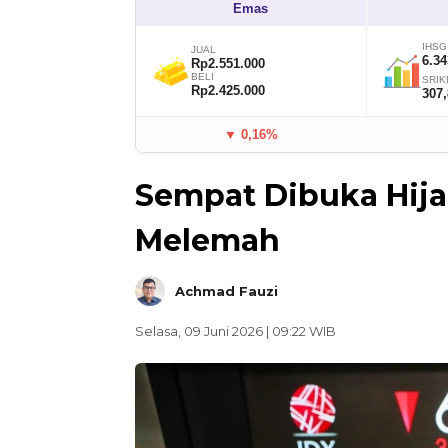
Emas
IHSG
JUAL
6.34
Rp2.551.000
BELI
SRIK
Rp2.425.000
307
▼ 0,16%
Sempat Dibuka Hija
Melemah
Achmad Fauzi
Selasa, 09 Juni 2026 | 09:22 WIB