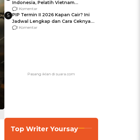
Indonesia, Pelatih Vietnam
Berencana Pakai Jimat di Pakansari
1 Komentar
PIP Termin II 2026 Kapan Cair? Ini
5
Jadwal Lengkap dan Cara Ceknya
agar Dana Tidak Hangus!
1 Komentar
Top Writer Yoursay