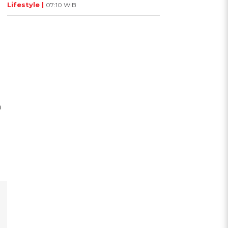
Lifestyle |
07:10 WIB
h