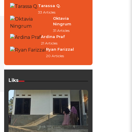
Tarassa Q.
33 Articles
Oktavia
Ningrum
31 Articles
Ardina Praf
21 Articles
Ryan Farizzal
20 Articles
Liks