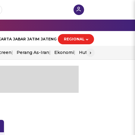
KARTA
JABAR
JATIM
JATENG
REGIONAL
›
creen
Perang As-Iran
Ekonomi
Hut Ri