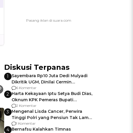
Diskusi Terpanas
Sayembara Rp10 Juta Dedi Mulyadi
1
Dikritik UGM, Dinilai Cermin
Gagalnya Negara Jamin Keamanan
6 Komentar
Harta Kekayaan Iptu Setya Budi Dias,
2
Oknum KPK Pemeras Bupati
Pemalang
2 Komentar
Mengenal Lisda Cancer, Perwira
3
Tinggi Polri yang Pensiun Tak Lama
Usai Jadi Brigjen
1 Komentar
Bernafsu Kalahkan Timnas
4