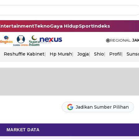
Entertainment
Tekno
Gaya Hidup
Sport
Indeks
REGIONAL:
JA
Reshuffle Kabinet
Hp Murah
Jogja
Shio
Profil
Suns
Jadikan Sumber Pilihan
MARKET DATA