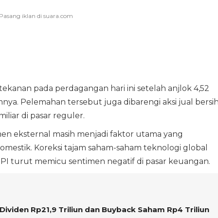
ekanan pada perdagangan hari ini setelah anjlok 4,52
mnya. Pelemahan tersebut juga dibarengi aksi jual bersi
iliar di pasar reguler.
men eksternal masih menjadi faktor utama yang
estik. Koreksi tajam saham-saham teknologi global
I turut memicu sentimen negatif di pasar keuangan.
Dividen Rp21,9 Triliun dan Buyback Saham Rp4 Triliun