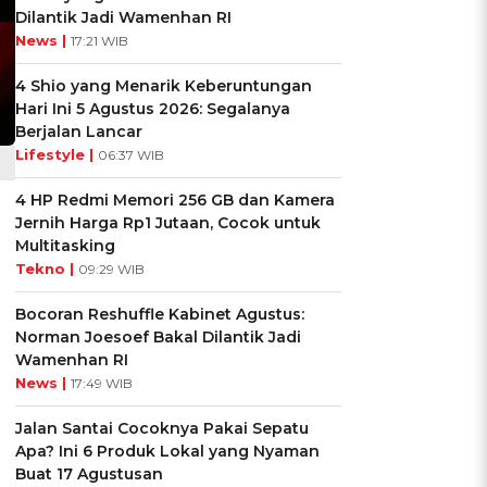
Dilantik Jadi Wamenhan RI
News |
17:21 WIB
4 Shio yang Menarik Keberuntungan
Hari Ini 5 Agustus 2026: Segalanya
Berjalan Lancar
Lifestyle |
06:37 WIB
4 HP Redmi Memori 256 GB dan Kamera
Jernih Harga Rp1 Jutaan, Cocok untuk
Multitasking
Tekno |
09:29 WIB
Bocoran Reshuffle Kabinet Agustus:
Norman Joesoef Bakal Dilantik Jadi
Wamenhan RI
News |
17:49 WIB
Jalan Santai Cocoknya Pakai Sepatu
Apa? Ini 6 Produk Lokal yang Nyaman
Buat 17 Agustusan