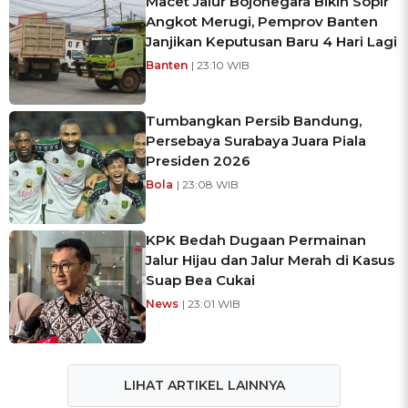
Macet Jalur Bojonegara Bikin Sopir
Angkot Merugi, Pemprov Banten
Janjikan Keputusan Baru 4 Hari Lagi
Banten
| 23:10 WIB
Tumbangkan Persib Bandung,
Persebaya Surabaya Juara Piala
Presiden 2026
Bola
| 23:08 WIB
KPK Bedah Dugaan Permainan
Jalur Hijau dan Jalur Merah di Kasus
Suap Bea Cukai
News
| 23:01 WIB
LIHAT ARTIKEL LAINNYA