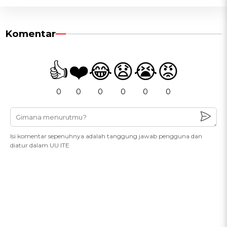
Komentar
👍
❤️
😂
😧
😭
😡
0
0
0
0
0
0
Isi komentar sepenuhnya adalah tanggung jawab pengguna dan
diatur dalam UU ITE