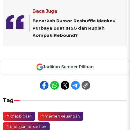
Baca Juga
Benarkah Rumor Reshuffle Menkeu
Purbaya Buat IHSG dan Rupiah
Kompak Rebound?
Jadikan Sumber Pilihan
Tag
# chatib basri
# menteri keuangan
# budi gunadi sadikin