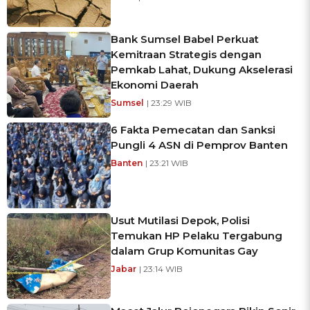
Bank Sumsel Babel Perkuat
Kemitraan Strategis dengan
Pemkab Lahat, Dukung Akselerasi
Ekonomi Daerah
Sumsel
| 23:29 WIB
6 Fakta Pemecatan dan Sanksi
Pungli 4 ASN di Pemprov Banten
Banten
| 23:21 WIB
Usut Mutilasi Depok, Polisi
Temukan HP Pelaku Tergabung
dalam Grup Komunitas Gay
Jabar
| 23:14 WIB