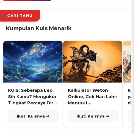
CARI TAHU
Kumpulan Kuis Menarik
KUIS: Seberapa Leo
Kalkulator Weton
KU
Sih Kamu? Mengukur
Online, Cek Hari Lahir
ya
Tingkat Percaya Diri
Menurut
de
dan Karisma
Penanggalan Jawa
Ikuti Kuisnya ➔
Ikuti Kuisnya ➔