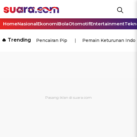
Home
Nasional
Ekonomi
Bola
Otomotif
Entertainment
Tekn
🔥 Trending
Pencairan Pip
Pemain Keturunan Indo