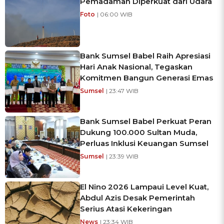
Pemadaman Diperkuat dari Udara
Foto
| 06:00 WIB
Bank Sumsel Babel Raih Apresiasi
Hari Anak Nasional, Tegaskan
Komitmen Bangun Generasi Emas
Sumsel
| 23:47 WIB
Bank Sumsel Babel Perkuat Peran
Dukung 100.000 Sultan Muda,
Perluas Inklusi Keuangan Sumsel
Sumsel
| 23:39 WIB
El Nino 2026 Lampaui Level Kuat,
Abdul Azis Desak Pemerintah
Serius Atasi Kekeringan
News
| 23:34 WIB