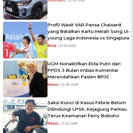
Otomotif
| 21:39 WIB
Profil Wasit VAR Pansa Chaisanit
yang Batalkan Kartu Merah Song Ui-
young Laga Indonesia vs Singapura
Bola
| 21:35 WIB
UGM Nonaktifkan Elda Putri dari
PPDS 3 Bulan Imbas Komentar
Merendahkan Pasien BPJS
News
| 21:28 WIB
Saksi Kunci di Kasus Febrie Belum
Dilindungi LPSK, Kejagung Pantau
Terus Keamanan Ferry Boboho
News
| 21:25 WIB