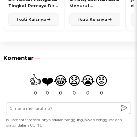
Tingkat Percaya Diri
Menurut
de
dan Karisma
Penanggalan Jawa
Ikuti Kuisnya ➔
Ikuti Kuisnya ➔
Komentar
👍
❤️
😂
😧
😭
😡
0
0
0
0
0
0
Isi komentar sepenuhnya adalah tanggung jawab pengguna dan
diatur dalam UU ITE