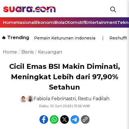
Home
Nasional
Ekonomi
Bola
Otomotif
Entertainment
Tekn
🔥 Trending
Pemain Keturunan Indonesia
Reshuffl
Home
Bisnis
Keuangan
Cicil Emas BSI Makin Diminati,
Meningkat Lebih dari 97,90%
Setahun
Fabiola Febrinastri
,
Restu Fadilah
Rabu, 10 Juni 2026 | 13:56 WIB