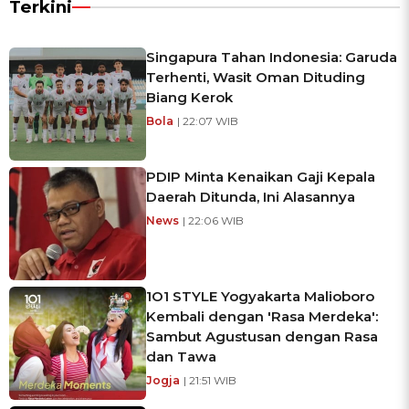
Terkini
Singapura Tahan Indonesia: Garuda
Terhenti, Wasit Oman Dituding
Biang Kerok
Bola
| 22:07 WIB
PDIP Minta Kenaikan Gaji Kepala
Daerah Ditunda, Ini Alasannya
News
| 22:06 WIB
1O1 STYLE Yogyakarta Malioboro
Kembali dengan 'Rasa Merdeka':
Sambut Agustusan dengan Rasa
dan Tawa
Jogja
| 21:51 WIB