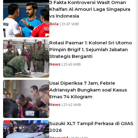
3 Fakta Kontroversi Wasit Oman
Khalfan Al Amouri Laga Singapura
vs Indonesia
Bola
| 21:47 WIB
Rotasi Pasmar 1: Kolonel Sri Utomo
Pimpin Brigif 1, Sejumlah Jabatan
Strategis Berganti
News
| 21:45 WIB
Usai Diperiksa 7 Jam, Febrie
Adriansyah Bungkam soal Kasus
Emas 74 Kilogram
News
| 21:42 WIB
Suzuki XL7 Tampil Perkasa di GIIAS
2026