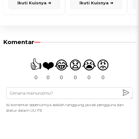
Ikuti Kuisnya ➔
Ikuti Kuisnya ➔
Komentar
👍
❤️
😂
😧
😭
😡
0
0
0
0
0
0
Isi komentar sepenuhnya adalah tanggung jawab pengguna dan
diatur dalam UU ITE