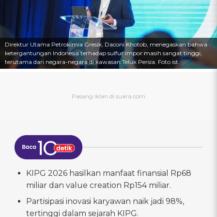
Direktur Utama Petrokimia Gresik, Daconi Khotob, menegaskan bahwa
ketergantungan Indonesia terhadap sulfur impor masih sangat tinggi,
terutama dari negara-negara di kawasan Teluk Persia. Foto ist.
KIPG 2026 hasilkan manfaat finansial Rp68
miliar dan value creation Rp154 miliar.
Partisipasi inovasi karyawan naik jadi 98%,
tertinggi dalam sejarah KIPG.