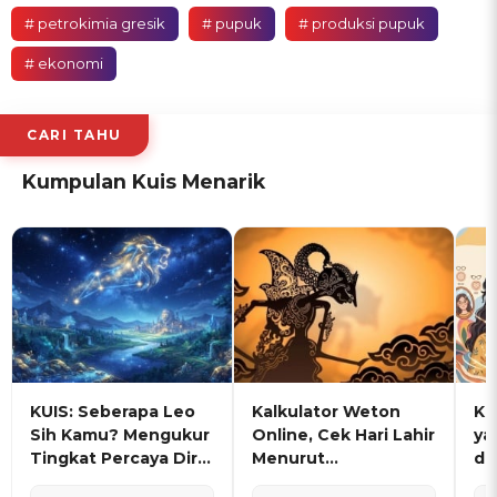
# petrokimia gresik
# pupuk
# produksi pupuk
# ekonomi
CARI TAHU
Kumpulan Kuis Menarik
KUIS: Seberapa Leo
Kalkulator Weton
KU
Sih Kamu? Mengukur
Online, Cek Hari Lahir
ya
Tingkat Percaya Diri
Menurut
de
dan Karisma
Penanggalan Jawa