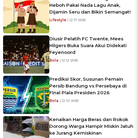
Heboh Pakai Nada Lagu Anak,
Dijamin Seru dan Bikin Semangat!
Lifestyle
| 12:17 WIB
Diusir Pelatih FC Twente, Mees
Hilgers Buka Suara Akui Didekati
Feyenoord
Bola
| 12:12 WIB
Prediksi Skor, Susunan Pemain
Persib Bandung vs Persebaya di
Final Piala Presiden 2026
Bola
| 12:10 WIB
Kenaikan Harga Beras dan Rokok
Dorong Warga Hampir Miskin Jatuh
ke Jurang Kemiskinan