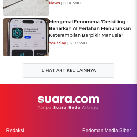
News
| 12:06 WIB
Mengenal Fenomena 'Deskilling':
Benarkah AI Perlahan Menurunkan
Keterampilan Berpikir Manusia?
Your Say
| 12:03 WIB
LIHAT ARTIKEL LAINNYA
Redaksi
Pedoman Media Siber