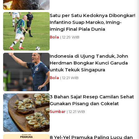
Satu per Satu Kedoknya Dibongkar!
Infantino Suap Maroko, Iming-
imingi Final Piala Dunia
Bola
| 12:29 WIB
Indonesia di Ujung Tanduk, John
Herdman Bongkar Kunci Garuda
untuk Tekuk Singapura
Bola
| 12:21 WIB
3 Bahan Saja! Resep Camilan Sehat
Gunakan Pisang dan Cokelat
Sumbar
| 12:21 WIB
8 Yel-Yel Pramuka Paling Lucu dan