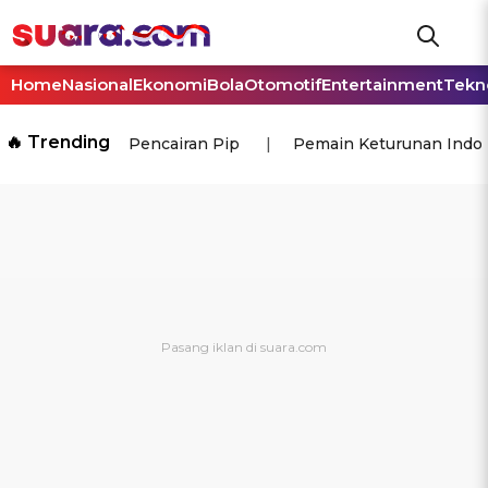
Home
Nasional
Ekonomi
Bola
Otomotif
Entertainment
Tekn
🔥 Trending
Pencairan Pip
Pemain Keturunan Indo