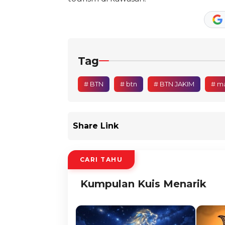
Tag
# BTN
# btn
# BTN JAKIM
# m
Share Link
CARI TAHU
Kumpulan Kuis Menarik