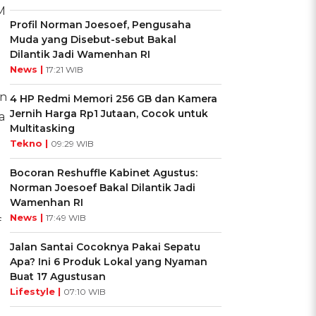
M
Profil Norman Joesoef, Pengusaha
Muda yang Disebut-sebut Bakal
Dilantik Jadi Wamenhan RI
News |
17:21 WIB
in
4 HP Redmi Memori 256 GB dan Kamera
Jernih Harga Rp1 Jutaan, Cocok untuk
a
Multitasking
Tekno |
09:29 WIB
Bocoran Reshuffle Kabinet Agustus:
Norman Joesoef Bakal Dilantik Jadi
Wamenhan RI
News |
17:49 WIB
f
n
Jalan Santai Cocoknya Pakai Sepatu
Apa? Ini 6 Produk Lokal yang Nyaman
Buat 17 Agustusan
Lifestyle |
07:10 WIB