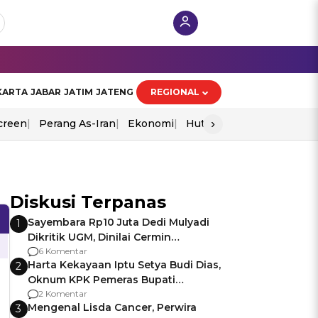
KARTA
JABAR
JATIM
JATENG
REGIONAL
›
creen
Perang As-Iran
Ekonomi
Hut Ri
Diskusi Terpanas
Sayembara Rp10 Juta Dedi Mulyadi
1
Dikritik UGM, Dinilai Cermin
Gagalnya Negara Jamin Keamanan
6 Komentar
Harta Kekayaan Iptu Setya Budi Dias,
2
Oknum KPK Pemeras Bupati
Pemalang
2 Komentar
Mengenal Lisda Cancer, Perwira
3