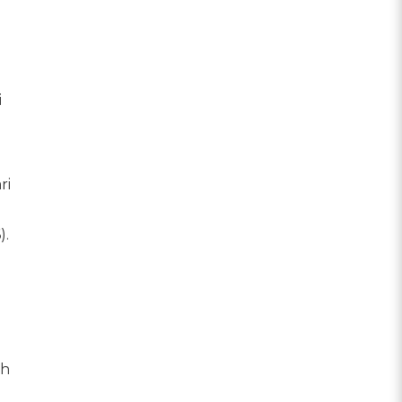
i
ri
).
eh