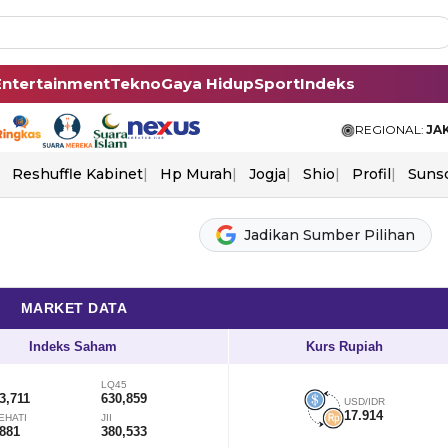
Entertainment
Tekno
Gaya Hidup
Sport
Indeks
REGIONAL:
JA
Reshuffle Kabinet
Hp Murah
Jogja
Shio
Profil
Suns
Jadikan Sumber Pilihan
MARKET DATA
Indeks Saham
Kurs Rupiah
LQ45
3,711
630,859
USD/IDR
17.914
EHATI
JII
,881
380,533