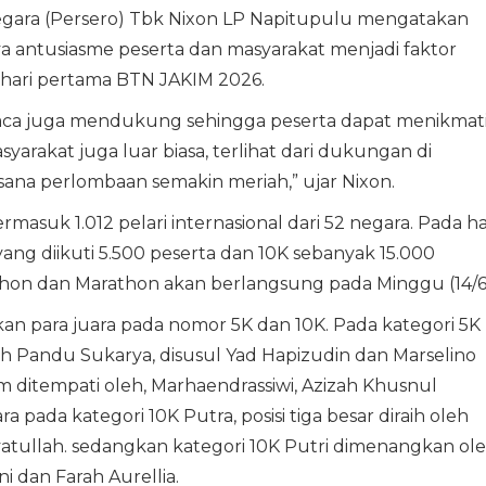
gara (Persero) Tbk Nixon LP Napitupulu mengatakan
 antusiasme peserta dan masyarakat menjadi faktor
hari pertama BTN JAKIM 2026.
Cuaca juga mendukung sehingga peserta dapat menikmat
rakat juga luar biasa, terlihat dari dukungan di
ana perlombaan semakin meriah,” ujar Nixon.
rmasuk 1.012 pelari internasional dari 52 negara. Pada ha
ang diikuti 5.500 peserta dan 10K sebanyak 15.000
thon dan Marathon akan berlangsung pada Minggu (14/6
an para juara pada nomor 5K dan 10K. Pada kategori 5K
leh Pandu Sukarya, disusul Yad Hapizudin dan Marselino
ium ditempati oleh, Marhaendrassiwi, Azizah Khusnul
a pada kategori 10K Putra, posisi tiga besar diraih oleh
ayatullah. sedangkan kategori 10K Putri dimenangkan ol
i dan Farah Aurellia.