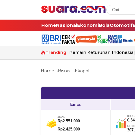
Home
Nasional
Ekonomi
Bola
Otomotif
Trending
Pemain Keturunan Indonesia
Home
Bisnis
Ekopol
Emas
IHSG
JUAL
6.34
Rp2.551.000
BELI
SRIK
Rp2.425.000
307