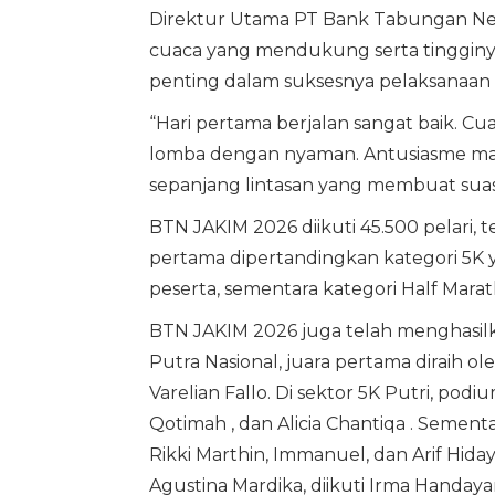
Direktur Utama PT Bank Tabungan Ne
cuaca yang mendukung serta tingginya
penting dalam suksesnya pelaksanaan 
“Hari pertama berjalan sangat baik. 
lomba dengan nyaman. Antusiasme masya
sepanjang lintasan yang membuat suas
BTN JAKIM 2026 diikuti 45.500 pelari, te
pertama dipertandingkan kategori 5K y
peserta, sementara kategori Half Mara
BTN JAKIM 2026 juga telah menghasilk
Putra Nasional, juara pertama diraih o
Varelian Fallo. Di sektor 5K Putri, pod
Qotimah , dan Alicia Chantiqa . Sementar
Rikki Marthin, Immanuel, dan Arif Hid
Agustina Mardika, diikuti Irma Handayan