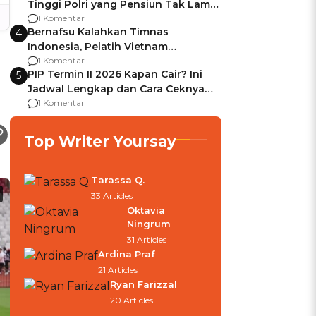
Tinggi Polri yang Pensiun Tak Lama
Usai Jadi Brigjen
1 Komentar
Bernafsu Kalahkan Timnas
4
Indonesia, Pelatih Vietnam
Berencana Pakai Jimat di Pakansari
1 Komentar
PIP Termin II 2026 Kapan Cair? Ini
5
Jadwal Lengkap dan Cara Ceknya
agar Dana Tidak Hangus!
1 Komentar
Top Writer Yoursay
Tarassa Q.
33 Articles
Oktavia
Ningrum
31 Articles
Ardina Praf
21 Articles
Ryan Farizzal
20 Articles