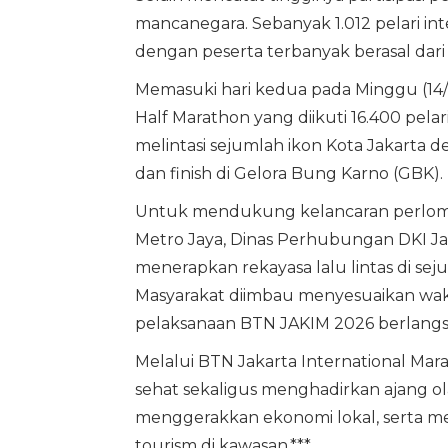
mancanegara. Sebanyak 1.012 pelari inte
dengan peserta terbanyak berasal dari 
Memasuki hari kedua pada Minggu (14
Half Marathon yang diikuti 16.400 pela
melintasi sejumlah ikon Kota Jakarta 
dan finish di Gelora Bung Karno (GBK).
Untuk mendukung kelancaran perlomba
Metro Jaya, Dinas Perhubungan DKI J
menerapkan rekayasa lalu lintas di seju
Masyarakat diimbau menyesuaikan wakt
pelaksanaan BTN JAKIM 2026 berlang
Melalui BTN Jakarta International M
sehat sekaligus menghadirkan ajang o
menggerakkan ekonomi lokal, serta memp
tourism di kawasan.***