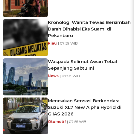
Kronologi Wanita Tewas Bersimbah
Darah Dihabisi Eks Suami di
Pekanbaru
Riau
| 07:59 WIB
Waspada Selimut Awan Tebal
Sepanjang Sabtu Ini
News
| 07:58 WIB
Merasakan Sensasi Berkendara
Suzuki XL7 New Alpha Hybrid di
GIIAS 2026
Otomotif
| 07:55 WIB