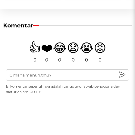
Komentar
👍
❤️
😂
😧
😭
😡
0
0
0
0
0
0
Isi komentar sepenuhnya adalah tanggung jawab pengguna dan
diatur dalam UU ITE