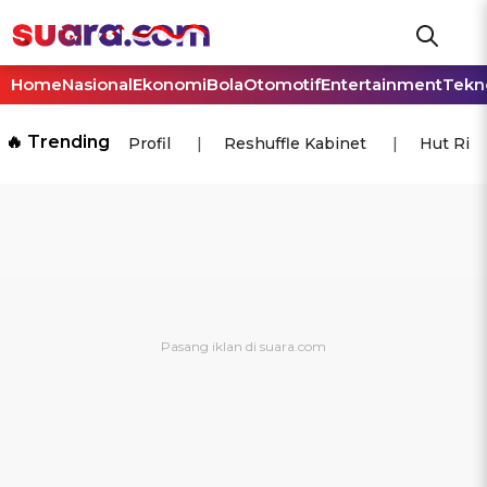
Home
Nasional
Ekonomi
Bola
Otomotif
Entertainment
Tekn
🔥 Trending
Profil
Reshuffle Kabinet
Hut Ri