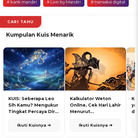
# bank mandiri
# Livin by Mandiri
# transaksi digital
CARI TAHU
Kumpulan Kuis Menarik
KUIS: Seberapa Leo
Kalkulator Weton
KU
Sih Kamu? Mengukur
Online, Cek Hari Lahir
ya
Tingkat Percaya Diri
Menurut
de
dan Karisma
Penanggalan Jawa
Ikuti Kuisnya ➔
Ikuti Kuisnya ➔