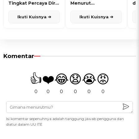
Tingkat Percaya Diri
Menurut
de
dan Karisma
Penanggalan Jawa
Ikuti Kuisnya ➔
Ikuti Kuisnya ➔
Komentar
👍
❤️
😂
😧
😭
😡
0
0
0
0
0
0
Isi komentar sepenuhnya adalah tanggung jawab pengguna dan
diatur dalam UU ITE