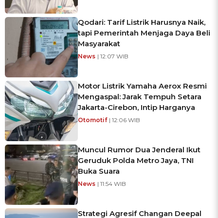
Qodari: Tarif Listrik Harusnya Naik,
tapi Pemerintah Menjaga Daya Beli
Masyarakat
News
| 12:07 WIB
Motor Listrik Yamaha Aerox Resmi
Mengaspal: Jarak Tempuh Setara
Jakarta-Cirebon, Intip Harganya
Otomotif
| 12:06 WIB
Muncul Rumor Dua Jenderal Ikut
Geruduk Polda Metro Jaya, TNI
Buka Suara
News
| 11:54 WIB
Strategi Agresif Changan Deepal