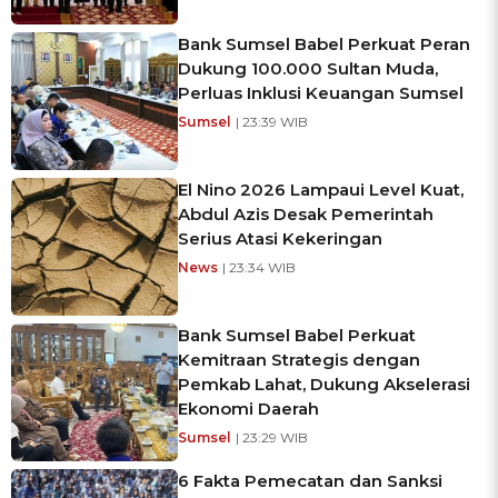
Bank Sumsel Babel Perkuat Peran
Dukung 100.000 Sultan Muda,
Perluas Inklusi Keuangan Sumsel
Sumsel
| 23:39 WIB
El Nino 2026 Lampaui Level Kuat,
Abdul Azis Desak Pemerintah
Serius Atasi Kekeringan
News
| 23:34 WIB
Bank Sumsel Babel Perkuat
Kemitraan Strategis dengan
Pemkab Lahat, Dukung Akselerasi
Ekonomi Daerah
Sumsel
| 23:29 WIB
6 Fakta Pemecatan dan Sanksi