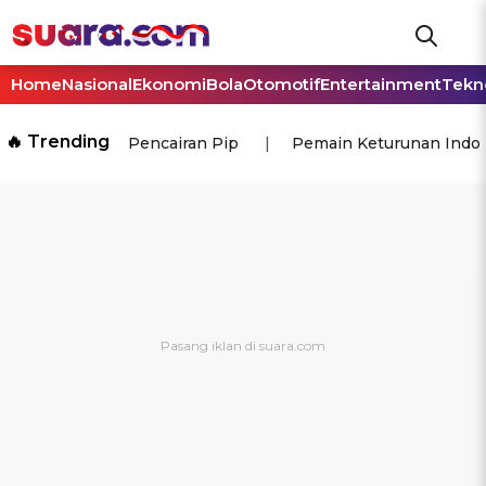
Home
Nasional
Ekonomi
Bola
Otomotif
Entertainment
Tekn
🔥 Trending
Pencairan Pip
Pemain Keturunan Indo