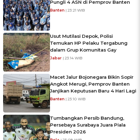
Pungli 4 ASN di Pemprov Banten
Banten
| 23:21 WIB
Usut Mutilasi Depok, Polisi
Temukan HP Pelaku Tergabung
dalam Grup Komunitas Gay
Jabar
| 23:14 WIB
Macet Jalur Bojonegara Bikin Sopir
Angkot Merugi, Pemprov Banten
Janjikan Keputusan Baru 4 Hari Lagi
Banten
| 23:10 WIB
Tumbangkan Persib Bandung,
Persebaya Surabaya Juara Piala
Presiden 2026
Bola
| 23:08 WIB