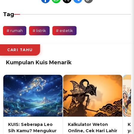
Tag
# rumah
# listrik
# estetik
CARI TAHU
Kumpulan Kuis Menarik
KUIS: Seberapa Leo
Kalkulator Weton
KU
Sih Kamu? Mengukur
Online, Cek Hari Lahir
ya