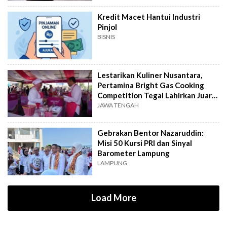
Kredit Macet Hantui Industri
Pinjol
BISNIS
Lestarikan Kuliner Nusantara,
Pertamina Bright Gas Cooking
Competition Tegal Lahirkan Juara
Baru
JAWA TENGAH
Gebrakan Bentor Nazaruddin:
Misi 50 Kursi PRI dan Sinyal
Barometer Lampung
LAMPUNG
Load More