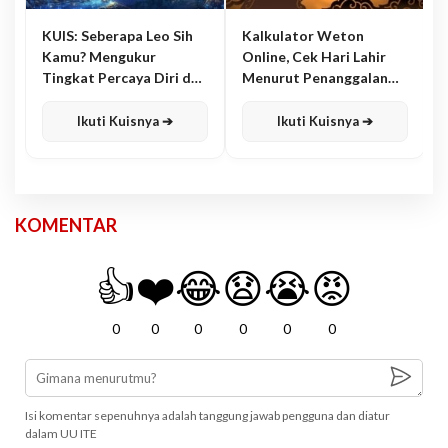
KUIS: Seberapa Leo Sih
Kalkulator Weton
Kamu? Mengukur
Online, Cek Hari Lahir
Tingkat Percaya Diri dan
Menurut Penanggalan
Karisma
Jawa
Ikuti Kuisnya ➔
Ikuti Kuisnya ➔
KOMENTAR
👍
❤️
😂
😧
😭
😡
0
0
0
0
0
0
Isi komentar sepenuhnya adalah tanggung jawab pengguna dan diatur
dalam UU ITE