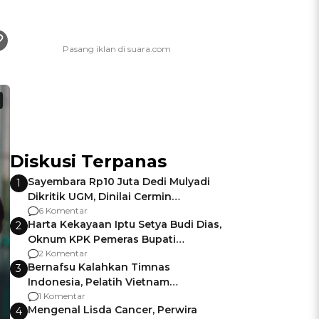
Diskusi Terpanas
Sayembara Rp10 Juta Dedi Mulyadi
1
Dikritik UGM, Dinilai Cermin
Gagalnya Negara Jamin Keamanan
6 Komentar
Harta Kekayaan Iptu Setya Budi Dias,
2
Oknum KPK Pemeras Bupati
Pemalang
2 Komentar
Bernafsu Kalahkan Timnas
3
Indonesia, Pelatih Vietnam
Berencana Pakai Jimat di Pakansari
1 Komentar
Mengenal Lisda Cancer, Perwira
4