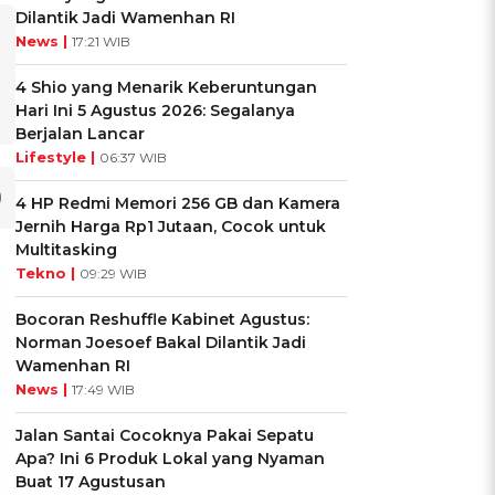
Dilantik Jadi Wamenhan RI
News |
17:21 WIB
4 Shio yang Menarik Keberuntungan
Hari Ini 5 Agustus 2026: Segalanya
Berjalan Lancar
Lifestyle |
06:37 WIB
4 HP Redmi Memori 256 GB dan Kamera
Jernih Harga Rp1 Jutaan, Cocok untuk
Multitasking
Tekno |
09:29 WIB
Bocoran Reshuffle Kabinet Agustus:
Norman Joesoef Bakal Dilantik Jadi
Wamenhan RI
News |
17:49 WIB
Jalan Santai Cocoknya Pakai Sepatu
Apa? Ini 6 Produk Lokal yang Nyaman
Buat 17 Agustusan