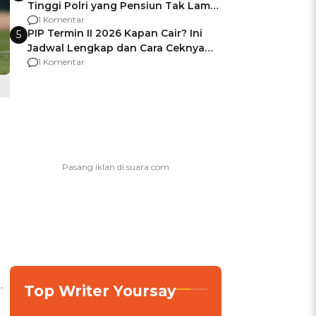
Tinggi Polri yang Pensiun Tak Lama
Usai Jadi Brigjen
1 Komentar
PIP Termin II 2026 Kapan Cair? Ini
5
Jadwal Lengkap dan Cara Ceknya
agar Dana Tidak Hangus!
1 Komentar
.
Top Writer Yoursay