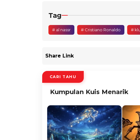
Tag
# al nassr
# Cristiano Ronaldo
# kl
Share Link
CARI TAHU
Kumpulan Kuis Menarik