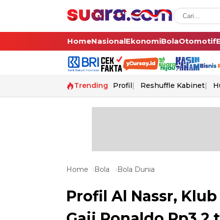
Home
Nasional
Ekonomi
Bola
Otomotif
Trending
Profil
Reshuffle Kabinet
H
Home
Bola
Bola Dunia
Profil Al Nassr, Klu
Gaji Ronaldo Rp3,2 t