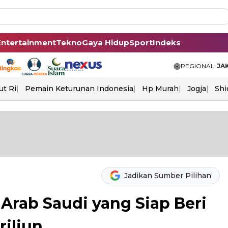
Entertainment
Tekno
Gaya Hidup
Sport
Indeks
REGIONAL:
JA
ut Ri
Pemain Keturunan Indonesia
Hp Murah
Jogja
Shi
Jadikan Sumber Pilihan
b Arab Saudi yang Siap Beri
riliun