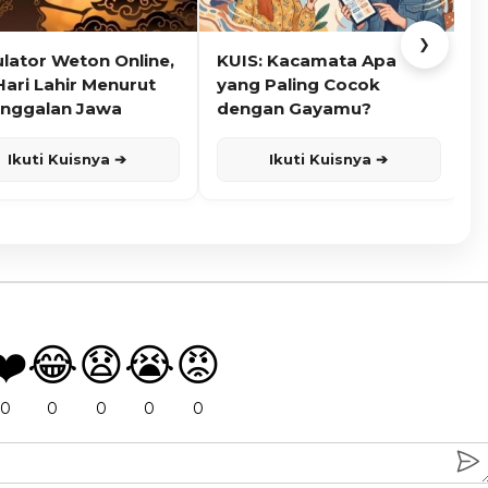
❯
ulator Weton Online,
KUIS: Kacamata Apa
K
Hari Lahir Menurut
yang Paling Cocok
nggalan Jawa
dengan Gayamu?
Ikuti Kuisnya ➔
Ikuti Kuisnya ➔
❤️
😂
😧
😭
😡
0
0
0
0
0