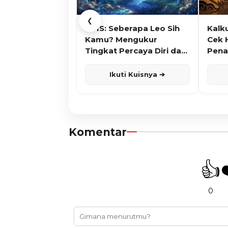
❮
KUIS: Seberapa Leo Sih
Kalk
Kamu? Mengukur
Cek 
Tingkat Percaya Diri dan
Pena
Karisma
Ikuti Kuisnya ➔
Komentar
👍
0