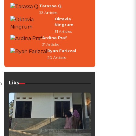
Tarassa Q.
33 Articles
Oktavia
Ningrum
31 Articles
Ardina Praf
21 Articles
Ryan Farizzal
20 Articles
Liks
a