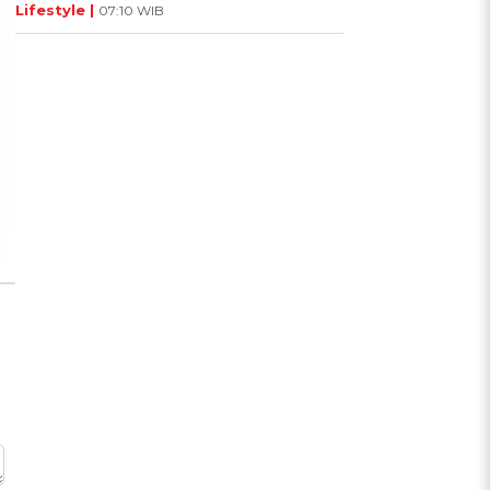
Lifestyle |
07:10 WIB
UIS: Sepatu Mana yang
KUIS: Seberapa Kenal
Cocok dengan
Kamu dengan Si Zodiak
Kepribadianmu?
Cancer?
Ikuti Kuisnya ➔
Ikuti Kuisnya ➔