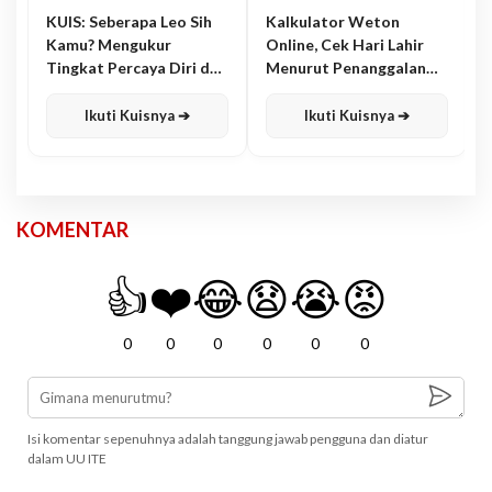
KUIS: Seberapa Leo Sih
Kalkulator Weton
Kamu? Mengukur
Online, Cek Hari Lahir
Tingkat Percaya Diri dan
Menurut Penanggalan
Karisma
Jawa
Ikuti Kuisnya ➔
Ikuti Kuisnya ➔
KOMENTAR
👍
❤️
😂
😧
😭
😡
0
0
0
0
0
0
Isi komentar sepenuhnya adalah tanggung jawab pengguna dan diatur
dalam UU ITE