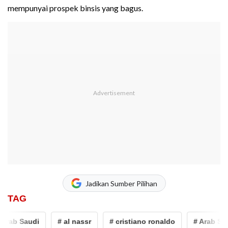
mempunyai prospek binsis yang bagus.
Jadikan Sumber Pilihan
TAG
Arab Saudi
# al nassr
# cristiano ronaldo
# Arab Saud