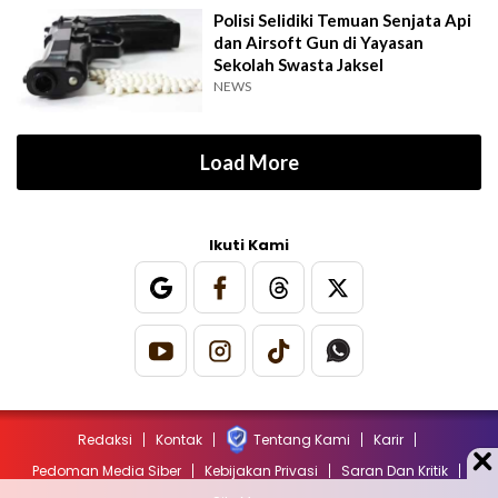
Polisi Selidiki Temuan Senjata Api
dan Airsoft Gun di Yayasan
Sekolah Swasta Jaksel
NEWS
Load More
Ikuti Kami
Redaksi
Kontak
Tentang Kami
Karir
Pedoman Media Siber
Kebijakan Privasi
Saran Dan Kritik